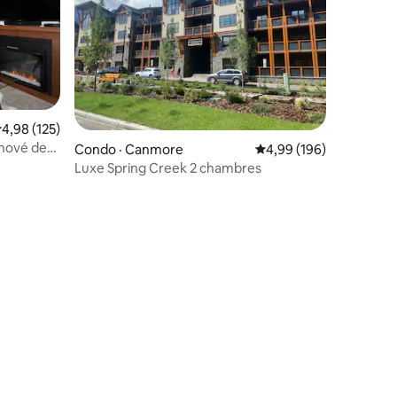
ote moyenne de 4,98 sur 5, 125 commentaires
4,98 (125)
nové de
Condo · Canmore
Note moyenne de 4,99 
4,99 (196)
res
Luxe Spring Creek 2 chambres