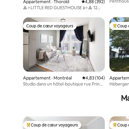
Penthouse
Appartement · Thorold
Note moyenne de 4,88 
4,88 (392)
divertiss
🔺⭐LITTLE RED GUESTHOUSE à⭐🔺 12
minutes des chutes
Coup de cœur voyageurs
Coup 
Coup de cœur voyageurs
Coup de 
Appartement · Montréal
Note moyenne de 4,83 
4,83 (104)
Appartem
h/Cardina
Studio dans un hôtel-boutique rue Prince
Hébergeme
Arthur
Mille-Îles
Ma
Coup de cœur voyageurs
Coup 
Coup de cœur voyageurs parmi les plus aimés
Coup de 