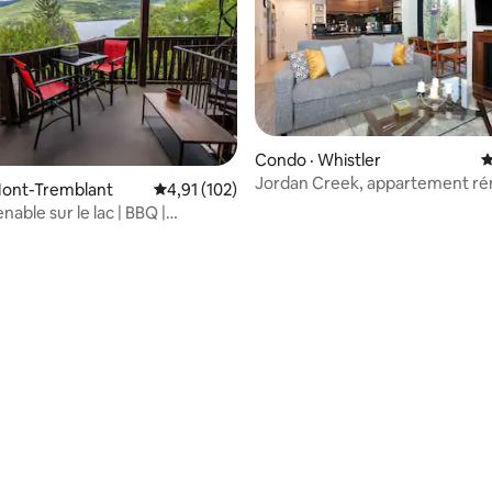
Condo · Whistler
N
Jordan Creek, appartement ré
Mont-Tremblant
Note moyenne de 4,91 sur 5, 102 commentai
4,91 (102)
2 chambres et 2 salles de bain
able sur le lac | BBQ |
ion | Vue sur le Mont-
t
sur 5, 150 commentaires