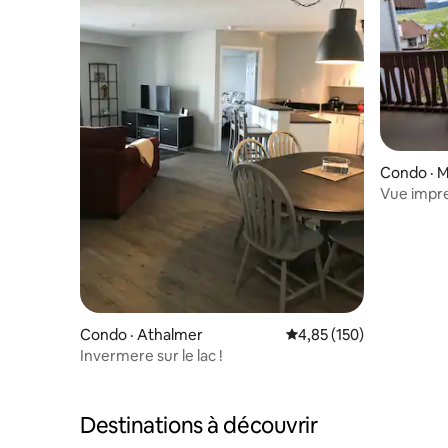
Condo · 
Vue impren
Climatisat
Tremblan
Condo · Athalmer
Note moyenne de 4,85 
4,85 (150)
Invermere sur le lac !
Destinations à découvrir