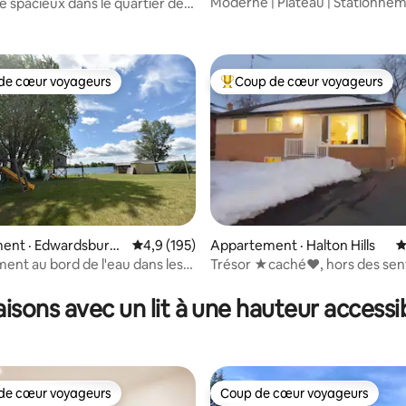
Moderne | Plateau | Stationne
 spacieux dans le quartier des
sur 5, 392 commentaires
gratuit!
ements et des congrès
de cœur voyageurs
Coup de cœur voyageurs
cœur voyageurs parmi les plus aimés
Coup de cœur voyageurs parmi 
sur 5, 104 commentaires
ent · Edwardsburg
Note moyenne de 4,9 sur 5, 195 commentai
4,9 (195)
Appartement · Halton Hills
N
l
nt au bord de l'eau dans les
Trésor ★caché❤️, hors des sen
battus ! Suite privée de luxe ★
isons avec un lit à une hauteur accessi
de cœur voyageurs
Coup de cœur voyageurs
cœur voyageurs parmi les plus aimés
Coup de cœur voyageurs