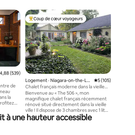
Logement
Coup de cœur voyageurs
Superhô
Coup de cœur voyageurs parmi les plus aimés
Superhô
Nid d'aigl
Perché a
surplomba
Laurentie
à seuleme
20 minut
d'une sal
billard, 
une tabl
res
ote moyenne de 4,88 sur 5, 539 commentaires
4,88 (539)
le jacuzzi
Logement · Niagara-on-the-Lak
Note moyenne de 5 
5 (105)
rassembl
ntre de
e
seulemen
Chalet français moderne dans la vieille
ameau
commodit
ville ! « The 506 »
Bienvenue au « The 506 », mon
ans la
notammen
magnifique chalet français récemment
profitez
proximité
rénové situé directement dans la vieille
la
pistes de
ville ! Il dispose de 3 chambres avec 1 lit
plusieurs
accueilli
t à une hauteur accessible
King Size et 2 lits Queen Size. Il y a
capade
1,5 salle de bain, la salle de bain complète
n. 25
bénéficiant d'une superbe douche
utes du
moderne à l'italienne. Vous profiterez