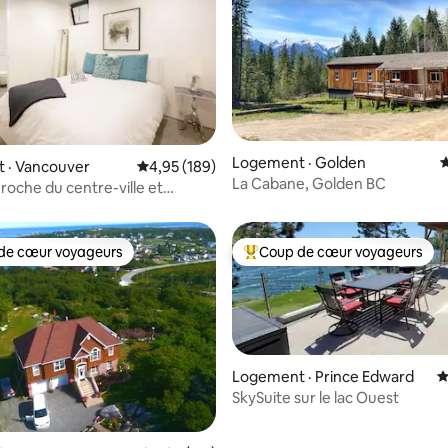
Logement · Golden
N
 · Vancouver
Note moyenne de 4,95 sur 5, 189 commentai
4,95 (189)
sur 5, 308 commentaires
La Cabane, Golden BC
roche du centre-ville et
 à pied à la FIFA!
de cœur voyageurs
Coup de cœur voyageurs
cœur voyageurs parmi les plus aimés
Coup de cœur voyageurs parmi 
Logement · Prince Edward
N
SkySuite sur le lac Ouest
sur 5, 209 commentaires