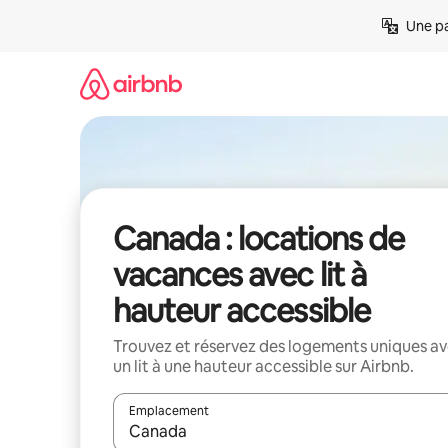
Aller
Une pa
directement
au
contenu
Canada : locations de
vacances avec lit à
hauteur accessible
Trouvez et réservez des logements uniques a
un lit à une hauteur accessible sur Airbnb.
Emplacement
Quand les résultats sont affichés, parcourez-les en 