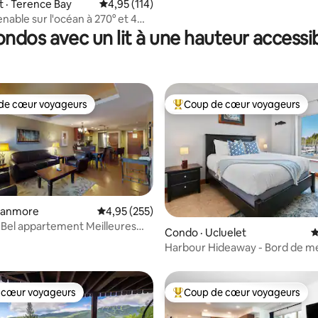
 · Terence Bay
Note moyenne de 4,95 sur 5, 114 commentai
4,95 (114)
nable sur l'océan à 270° et 4
iques privés!
ndos avec un lit à une hauteur accessi
de cœur voyageurs
Coup de cœur voyageurs
cœur voyageurs parmi les plus aimés
Coup de cœur voyageurs parmi 
Canmore
Note moyenne de 4,95 sur 5, 255 commentai
4,95 (255)
Bel appartement Meilleures
sur 5, 237 commentaires
Condo · Ucluelet
N
eurs tarifs
Harbour Hideaway - Bord de m
2 chambres
 cœur voyageurs
Coup de cœur voyageurs
 cœur voyageurs
Coup de cœur voyageurs parmi 