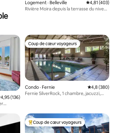
res
Logement · Belleville
Note moyenne de 4,81 
4,81 (403)
Rivière Moira depuis la terrasse du niveau
ble
supérieur
Coup de cœur voyageurs
les plus aimés
Coup de cœur voyageurs
Condo · Fernie
Note moyenne de 4,8 
4,8 (380)
res
Fernie SilverRock, 1 chambre, jacuzzi,
ote moyenne de 4,95 sur 5, 136 commentaires
4,95 (136)
piscine, sauna, gym
er
Coup de cœur voyageurs
les plus aimés
Coup de cœur voyageurs parmi les plus aimés