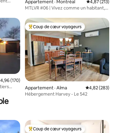
ment
Appartement · Montréal
Note moyenne de 4,87
4,87 (213)
MTLVR #06 | Vivez comme un habitant,
patio ensoleillé, climatisation
Coup de cœur voyageurs
les plus aimés
Coup de cœur voyageurs parmi les plus aimés
res
ote moyenne de 4,96 sur 5, 170 commentaires
4,96 (170)
tiers
Appartement · Alma
Note moyenne de 4,82 
4,82 (283)
Hébergement Harvey - Le 542
ble
Coup de cœur voyageurs
Coup de cœur voyageurs parmi les plus aimés