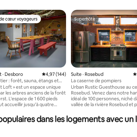
de cœur voyageurs
Superhôte
cœur voyageurs parmi les plus aimés
Superhôte
sur 5, 448 commentaires
 · Desboro
Note moyenne de 4,97 sur 5, 144 commentai
4,97 (144)
Suite · Rosebud
N
tier : forêt, sauna, étangs et
La caserne de pompiers
on des étoiles
st Loft » est un espace unique
Urban Rustic Guesthouse au ce
r les arbres anciens de la forêt
Rosebud. Venez dans notre h
rst. L'espace de 1 600 pieds
idéal de 100 personnes, niché d
t accueillir jusqu'à quatre
vallée de la rivière Rosebud et 
 et comprend deux lits Queen
d'un théâtre professionnel, de 
es draps, une immense table de
Akokiniskway Art Gallery et de 
opulaires dans les logements avec un li
une kitchenette intérieure avec
boutiques de cadeaux. Une es
 et réfrigérateur, de l'eau
tranquille loin de la précipitatio
une douche, un chauffage au
minutes de Drumheller, 30 min