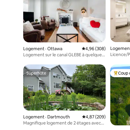
Logement
Logement · Ottawa
Note moyenne de 4,96 
4,96 (308)
Licence/P
Logement sur le canal GLEBE à quelques
accessible
pas du stade TD Place Lansdowne
Superhôte
Coup 
Superhôte
Coup de 
Logement · Dartmouth
Note moyenne de 4,87 
4,87 (209)
Magnifique logement de 2 étages avec
3 chambres, un salon et une salle