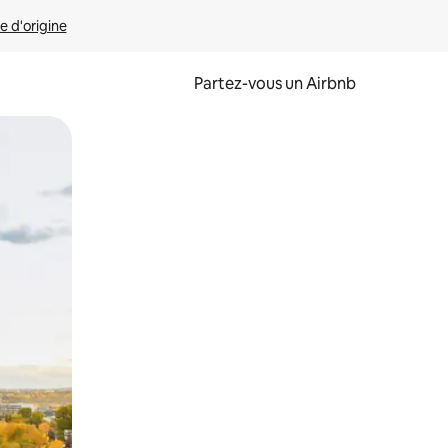
e d'origine
Partez-vous un Airbnb
et en les faisant glisser.