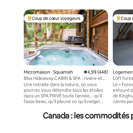
Coup de cœur voyageurs
Coup 
Coup de cœur voyageurs parmi les plus aimés
Coup de 
Micromaison · Squamish
Note moyenne de 4,99 
4,99 (448)
Logement
Bliss Hideaway CABIN & SPA : rivière et
Loft fores
intimité
observati
Une retraite dans la nature, où vous
Le « Fore
pourrez vous détendre sous les étoiles
entouré pa
dans un SPA PRIVÉ toute l'année… qu'il
de Kinghu
fasse beau, qu'il pleuve ou qu'il neige!
carrés peu
Une terrasse couverte avec des meubles
personnes
confortables. Enveloppez-vous dans une
Size et d
Canada : les commodités p
couverture et asseyez-vous près du
récolte, 
foyer au propane en sirotant dans des
cuisinière
verres à bord doré. Cuisine entièrement
filtrée, 