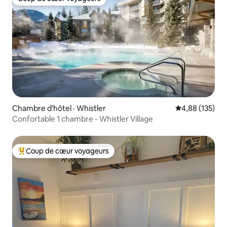
Coup de cœur voyageurs
Chambre d'hôtel · Whistler
Note moyenne 
4,88 (135)
Confortable 1 chambre - Whistler Village
Coup de cœur voyageurs
Coup de cœur voyageurs parmi les plus aimés