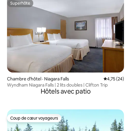
Superhôte
Superhôte
Chambre d'hôtel · Niagara Falls
Note moyenne
4,75 (24)
Wyndham Niagara Falls | 2 lits doubles | Clifton Trip
Hôtels avec patio
Coup de cœur voyageurs
Coup de cœur voyageurs