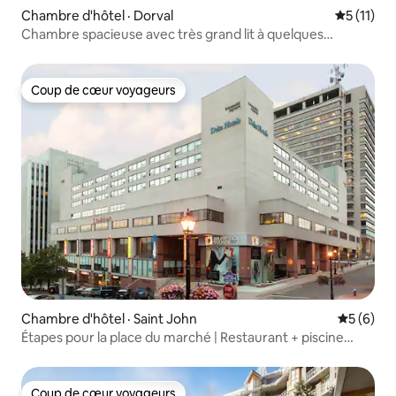
Chambre d'hôtel · Dorval
Note moye
5 (11)
Chambre spacieuse avec très grand lit à quelques
minutes de YUL
Coup de cœur voyageurs
Coup de cœur voyageurs
Chambre d'hôtel · Saint John
Note moy
5 (6)
Étapes pour la place du marché | Restaurant + piscine
intérieure
Coup de cœur voyageurs