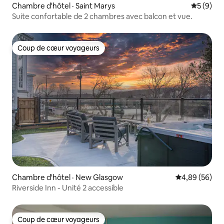
Chambre d'hôtel · Saint Marys
Note moy
5 (9)
Suite confortable de 2 chambres avec balcon et vue.
Coup de cœur voyageurs
Coup de cœur voyageurs
Chambre d'hôtel · New Glasgow
Note moyenne
4,89 (56)
Riverside Inn - Unité 2 accessible
Coup de cœur voyageurs
Coup de cœur voyageurs