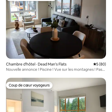
Chambre d'hôtel · Dead Man's Flats
Note moye
5 (80)
Nouvelle annonce ! Piscine ! Vue sur les montagnes ! Pass
Banff !
Coup de cœur voyageurs
Coup de cœur voyageurs