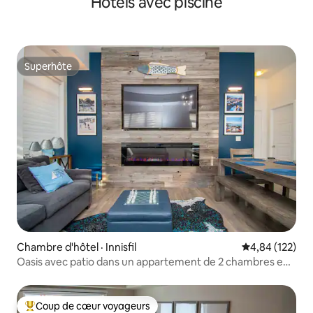
Hôtels avec piscine
boutique près de Blue Mountain
Superhôte
Superhôte
Chambre d'hôtel · Innisfil
Note moyenne 
4,84 (122)
Oasis avec patio dans un appartement de 2 chambres en
résidence sur la promenade
Coup de cœur voyageurs
Coup de cœur voyageurs parmi les plus aimés