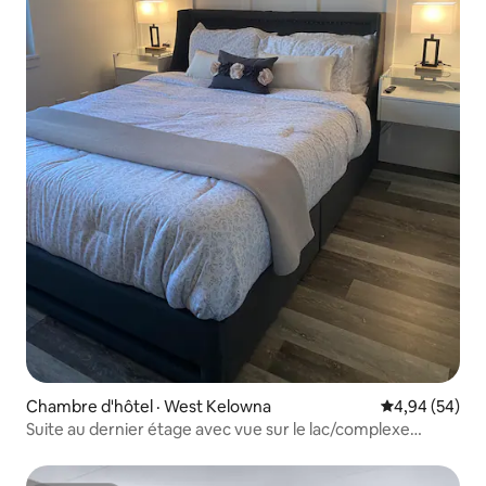
Chambre d'hôtel · West Kelowna
Note moyenne
4,94 (54)
Suite au dernier étage avec vue sur le lac/complexe
hôtelier