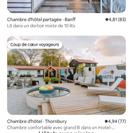
Chambre d'hôtel partagée · Banff
Note moyenne
4,81 (83)
Lit dans un dortoir mixte de 10 lits
Coup de cœur voyageurs
Coup de cœur voyageurs
Chambre d'hôtel · Thornbury
Note moyenne
4,94 (77)
Chambre confortable avec grand lit dans un motel-