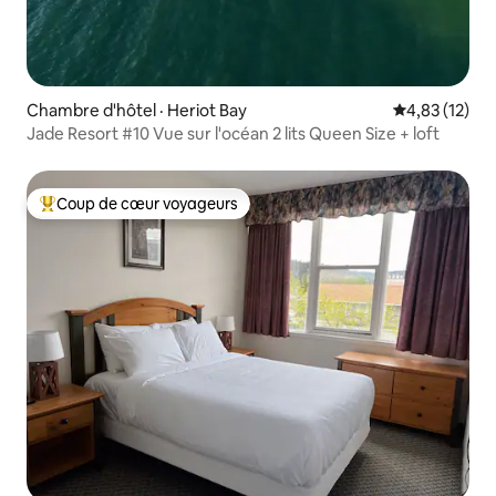
Chambre d'hôtel · Heriot Bay
Note moyenne
4,83 (12)
Jade Resort #10 Vue sur l'océan 2 lits Queen Size + loft
Coup de cœur voyageurs
Coup de cœur voyageurs parmi les plus aimés