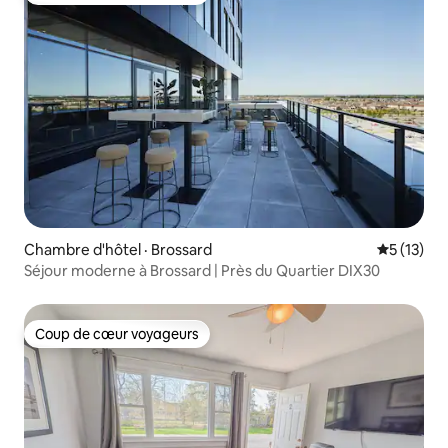
Chambre d'hôtel · Brossard
Note moye
5 (13)
Séjour moderne à Brossard | Près du Quartier DIX30
Coup de cœur voyageurs
Coup de cœur voyageurs