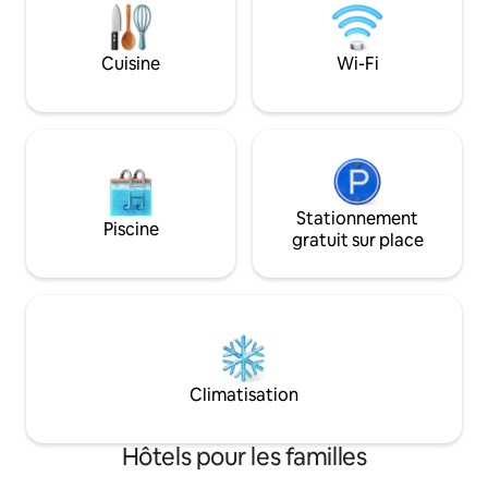
facilement à l’ensemble de Toronto
nettoyage au dépa
grâce à la TTC. La suite 3 du
privé rare et un li
Danforth Hotel offre l’arrivée autonome,
confortable, cette
Cuisine
Wi-Fi
la climatisation, une connexion Wi-Fi
parfaite. La chamb
rapide, une téléviseur intelligent
nécessaire pour qu
Samsung avec des applications de
Whistler soit idéal
diffusion en continu et une cuisinette
saisons.
bien équipée.
Stationnement
Piscine
gratuit sur place
Climatisation
Hôtels pour les familles