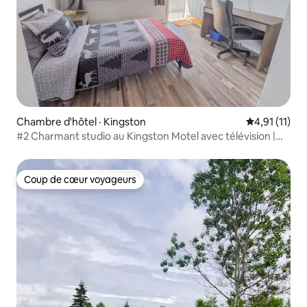
Chambre d'hôtel · Kingston
Note moyenne
4,91 (11)
#2 Charmant studio au Kingston Motel avec télévision |
Stationnement gratuit
Coup de cœur voyageurs
Coup de cœur voyageurs