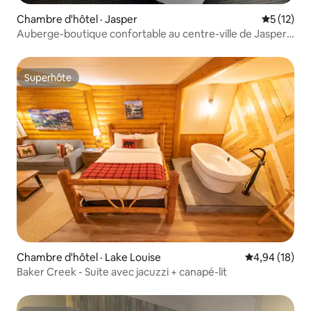
Chambre d'hôtel · Jasper
Note moye
5 (12)
Auberge-boutique confortable au centre-ville de Jasper
avec vue sur les montagnes
Superhôte
Superhôte
Chambre d'hôtel · Lake Louise
Note moyenne
4,94 (18)
Baker Creek - Suite avec jacuzzi + canapé-lit