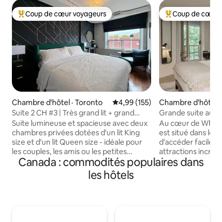
Coup de cœur voyageurs
Coup de cœur 
Coup de cœur voyageurs parmi les plus aimés
Coup de cœur voy
Chambre d'hôtel · Toronto
Note moyenne de 4,99 sur 5, 1
4,99 (155)
Chambre d'hôtel ·
Suite 2 CH #3 | Très grand lit + grand
Grande suite au de
lit | Danforth Music Hall
Suite lumineuse et spacieuse avec deux
Au cœur de Whistl
chambres privées dotées d'un lit King
est situé dans le v
size et d'un lit Queen size - idéale pour
d'accéder facileme
les couples, les amis ou les petites
attractions incroy
Canada : commodités populaires dans
familles voyageant ensemble. Juste à
restaurants primés
côté du Danforth Music Hall et à
propriété fonctio
les hôtels
quelques pas des restaurants, des cafés,
avec un concierge
des bars et des boutiques de
voiturier pour les s
Greektown. La station de métro
salle de rangement
Broadview est à seulement 200 mètres à
piscine extérieure
pied, ce qui permet d’accéder
thermales, un saun