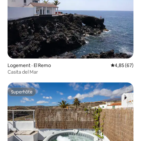
Logement · El Remo
Note moyenne
4,85 (67)
Casita del Mar
Superhôte
Superhôte