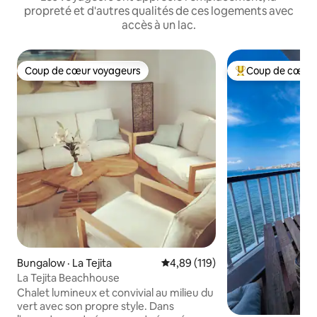
propreté et d'autres qualités de ces logements avec
accès à un lac.
Coup de cœur voyageurs
Coup de cœur 
Coup de cœur voyageurs
Coup de cœur voy
Bungalow · La Tejita
Note moyenne de 4,89 sur 5, 1
4,89 (119)
La Tejita Beachhouse
Chalet lumineux et convivial au milieu du
vert avec son propre style. Dans