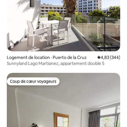
Logement de location · Puerto de la Cruz
Note moyenne 
4,83 (344)
Sunnyland Lago Martianez, appartement double 5
Coup de cœur voyageurs
Coup de cœur voyageurs