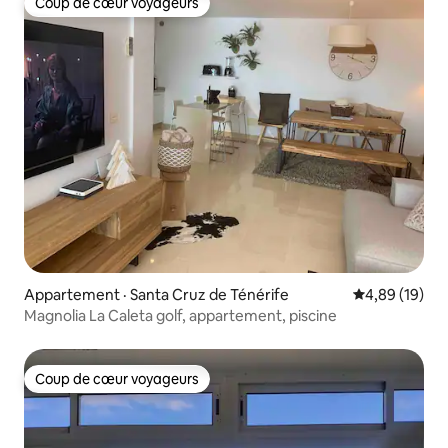
Coup de cœur voyageurs
Coup de cœur voyageurs
Appartement · Santa Cruz de Ténérife
Note moyenne
4,89 (19)
Magnolia La Caleta golf, appartement, piscine
Coup de cœur voyageurs
Coup de cœur voyageurs