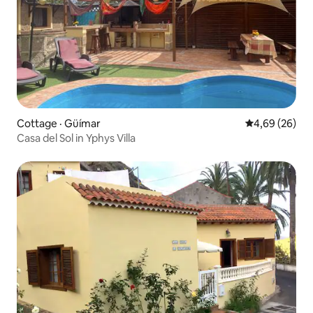
Cottage · Güímar
Note moyenne
4,69 (26)
Casa del Sol in Yphys Villa