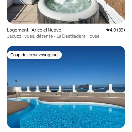
Logement · Arico el Nuevo
Note moyenn
4,9 (39)
Jacuzzi, vues, détente - La Destiladera House
Coup de cœur voyageurs
Coup de cœur voyageurs