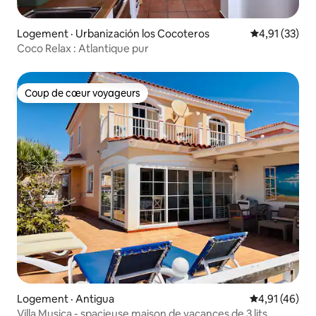
Logement · Urbanización los Cocoteros
Note moyenne
4,91 (33)
Coco Relax : Atlantique pur
Coup de cœur voyageurs
Coup de cœur voyageurs
Logement · Antigua
Note moyenne
4,91 (46)
Villa Musica - spacieuse maison de vacances de 3 lits