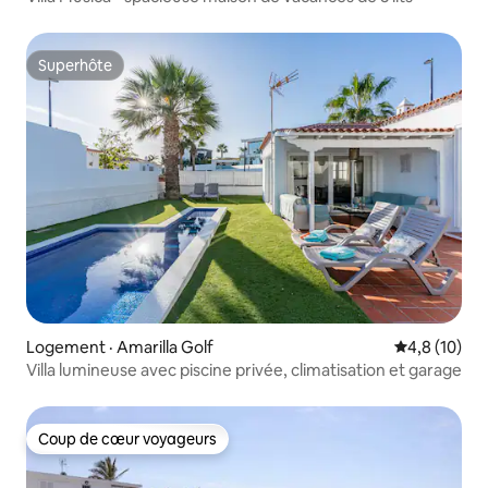
Superhôte
Superhôte
Logement · Amarilla Golf
Note moyenn
4,8 (10)
Villa lumineuse avec piscine privée, climatisation et garage
Coup de cœur voyageurs
Coup de cœur voyageurs