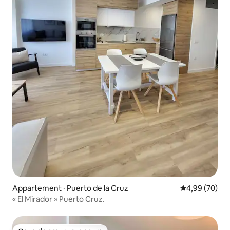
Appartement · Puerto de la Cruz
Note moyenne
4,99 (70)
« El Mirador » Puerto Cruz.