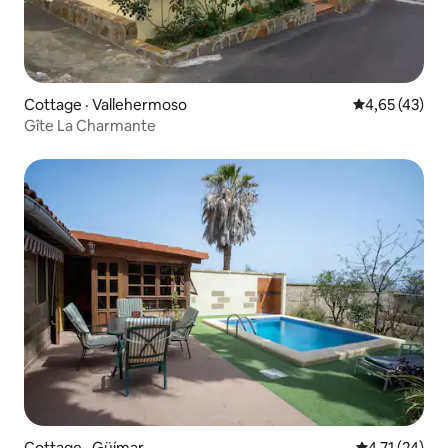
Cottage · Vallehermoso
Note moyenne
4,65 (43)
Gîte La Charmante
Cottage · Güímar
Note moyenne
4,71 (24)