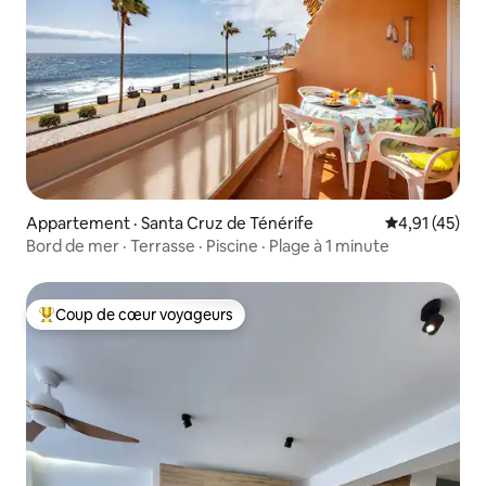
Appartement · Santa Cruz de Ténérife
Note moyenne
4,91 (45)
Bord de mer · Terrasse · Piscine · Plage à 1 minute
Coup de cœur voyageurs
Coup de cœur voyageurs parmi les plus aimés