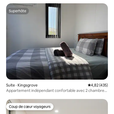
Superhôte
Superhôte
Suite · Kingsgrove
Note moyenne 
4,82 (435)
Appartement indépendant confortable avec 2 chambres
et stationnement
Coup de cœur voyageurs
Coup de cœur voyageurs