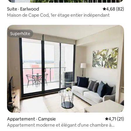
Suite · Earlwood
Note moyenne
4,68 (82)
Maison de Cape Cod, 1er étage entier indépendant
Superhôte
Superhôte
Appartement · Campsie
Note moyenne
4,71 (21)
Appartement moderne et élégant d'une chambre à
Campsie