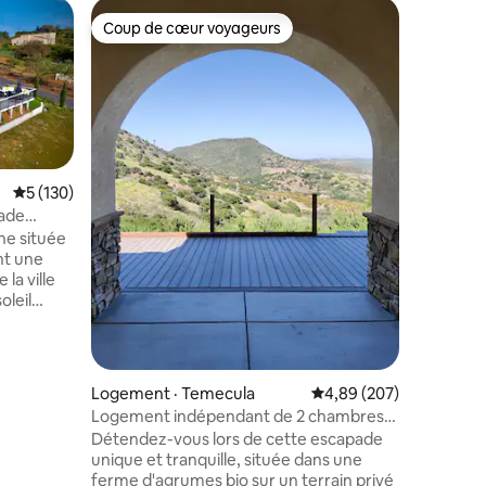
Micromai
Coup de cœur voyageurs
Coup de
les plus aimés
Coup de cœur voyageurs
Coup de
Petite fe
Petite m
une ferm
conforta
chambre p
Tout nouv
l'intérie
télévisi
Note moyenne de 5 sur 5, 130 commentaires
5 (130)
sièges. P
ade
du tir à l
ue
ne située
res
trampolin
ant une
nombreus
la ville
Interagis
oleil
chiens, des poule
. Cette
plus. Éloi
ement
ambiance
du sol au
terre uni
ieuse
Logement · Temecula
Note moyenne de 4,89 
4,89 (207)
propriété
, bronzer
Logement indépendant de 2 chambres
isible et
et 2 salles de bain avec cuisine et laveuse
Détendez-vous lors de cette escapade
s et les
unique et tranquille, située dans une
s à
ferme d'agrumes bio sur un terrain privé
es, des