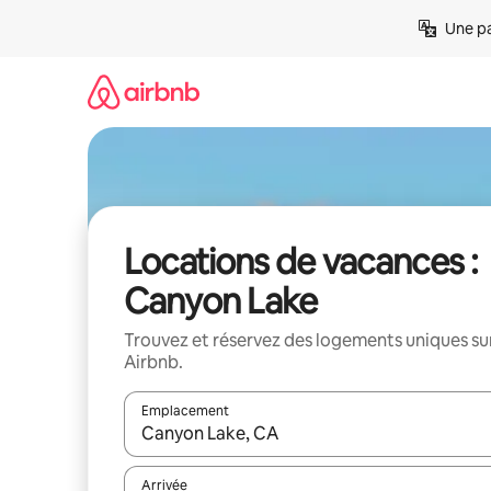
Aller
Une pa
directement
au
contenu
Locations de vacances :
Canyon Lake
Trouvez et réservez des logements uniques su
Airbnb.
Emplacement
Quand les résultats sont affichés, parcourez-les en 
Arrivée