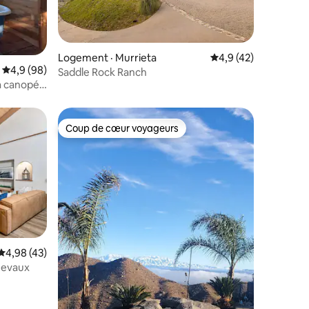
res
Logement · Murrieta
Note moyenne de 4,9
4,9 (42)
Note moyenne de 4,9 sur 5, 98 commentaires
4,9 (98)
Saddle Rock Ranch
la canopée
Coup de cœur voyageurs
les plus aimés
Coup de cœur voyageurs
Note moyenne de 4,98 sur 5, 43 commentaires
4,98 (43)
hevaux
res