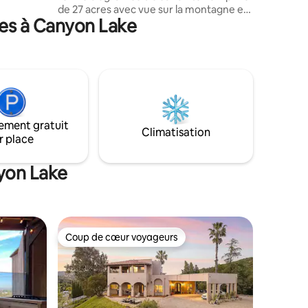
de 27 acres avec vue sur la montagne et
rants, des
ces à Canyon Lake
la vallée des agrumes et des avocats. Ce
eux de
logement a sa propre entrée et une
ena.
terrasse privée avec lavabo extérieur,
barbecue et coin repas. L'espace de vie
intérieur fait environ 960 pieds carrés, et
la terrasse fait environ 800 pieds carrés.
La maison est alimentée par un panneau
solaire et des piles Tesla, nous n'aurons
ement gratuit
donc pas de panne d'électricité même
Climatisation
r place
pendant les coupures de courant tant
qu'il n'y aura pas beaucoup de
climatisation utilisée.
nyon Lake
Coup de cœur voyageurs
Coup de cœur voyageurs