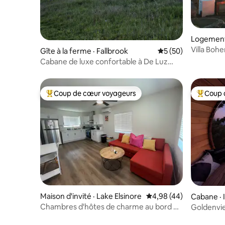
Logement 
Villa Bohe
Gîte à la ferme · Fallbrook
Note moyenne de 5
5 (50)
tente et 
Cabane de luxe confortable à De Luz
Heights
Coup de cœur voyageurs
Coup 
Coup de cœur voyageurs parmi les plus aimés
Coup de 
Maison d'invité · Lake Elsinore
Note moyenne de 4,98
4,98 (44)
Cabane · 
Chambres d'hôtes de charme au bord du
Goldenvie
lac/Skydive/WineCountry
MEILLEUR