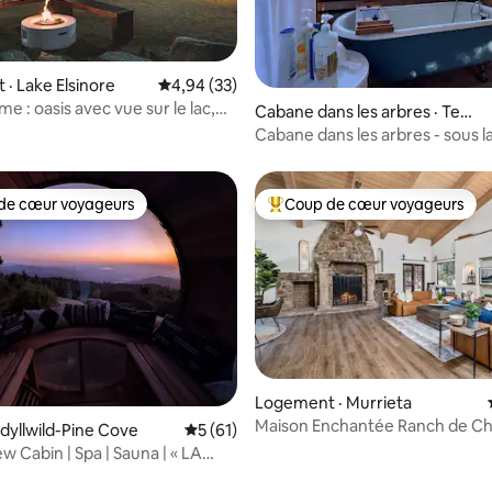
· Lake Elsinore
Note moyenne de 4,94 sur 5, 33 commentai
4,94 (33)
me : oasis avec vue sur le lac,
 sur 5, 50 commentaires
Cabane dans les arbres · Teme
jeux
cula
Cabane dans les arbres - sous 
au clair de lune
de cœur voyageurs
Coup de cœur voyageurs
cœur voyageurs parmi les plus aimés
Coup de cœur voyageurs parmi 
Logement · Murrieta
Maison Enchantée Ranch de C
 sur 5, 44 commentaires
Idyllwild-Pine Cove
Note moyenne de 5 sur 5, 61 commentai
5 (61)
w Cabin | Spa | Sauna | « LA
E VUE DE TOUS LES TEMPS »