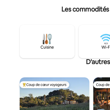
Barbecue + ACCÈS PMR Au centre de
tout ce d
Les commodités p
TOUT À 2 minutes de la nourriture et des
détendre o
magasins Lake Elsinore à 4,8 km
Détendez-
Parachutisme à 8 km Laguna Beach - 28
de superb
Disneyland - 30 San Diego -38 Temecula -
profitez 
17
une vie pa
de la ville
Cuisine
Wi-F
D'autres
Coup de cœur voyageurs
Coup de
Coup de cœur voyageurs parmi les plus aimés
Coup de