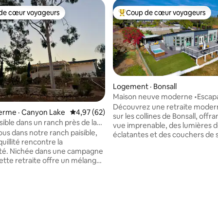
de cœur voyageurs
Coup de cœur voyageurs
cœur voyageurs parmi les plus aimés
Coup de cœur voyageurs parmi 
Logement · Bonsall
Maison neuve moderne •Escap
sur 5, 194 commentaires
tranquille avec vue panoramiq
Découvrez une retraite moder
 ferme · Canyon Lake
Note moyenne de 4,97 sur 5, 62 commentai
4,97 (62)
sur les collines de Bonsall, offr
sible dans un ranch près de la
vue imprenable, des lumières de 
us dans notre ranch paisible,
éclatantes et des couchers de s
quillité rencontre la
d'automne et d'hiver éclatants
é. Nichée dans une campagne
maison à aire ouverte nouvell
cette retraite offre un mélange
construite dispose de fenêtres 
 calme et d'accessibilité.
plafond et d'une terrasse spac
de l'atmosphère confortable et
idéale pour profiter de la brise
 entourée par la nature, à
ou observer les étoiles. Privé, pa
minutes de la vie citadine
conçu avec soin pour les famille
vec un accès facile aux
amis. Isolé dans l'ambiance mai
ts et aux magasins, vous avez
quelques minutes des autorout