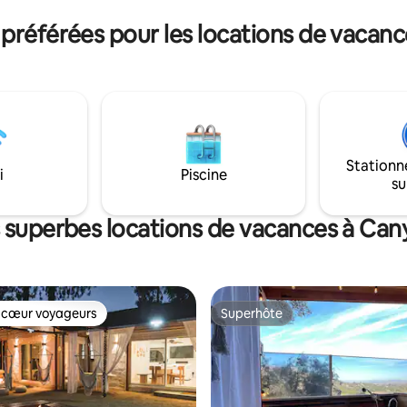
ont vous avez besoin pour vous
plages d'Oceanside, des restau
référées pour les locations de vacan
u partir à l'aventure.
magasins, des vignobles, des li
vous sur le porche, admirez
mariage et de la Frontwave Ar
es couchers de soleil et
du meilleur des deux mondes :
isible au ranch avec le confort
 à proximité.
Stationn
i
Piscine
su
 superbes locations de vacances à Ca
 cœur voyageurs
Superhôte
 cœur voyageurs
Superhôte