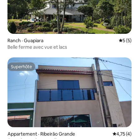
Ranch · Guapiara
Note moy
5 (5)
Belle ferme avec vue et lacs
Superhôte
Superhôte
Appartement · Ribeirão Grande
Note moyenn
4,75 (4)