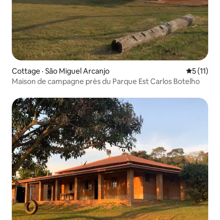
Cottage · São Miguel Arcanjo
Note moye
5 (11)
Maison de campagne près du Parque Est Carlos Botelho