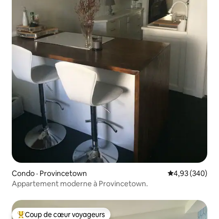
Condo · Provincetown
Note moyenne 
4,93 (340)
Appartement moderne à Provincetown.
Coup de cœur voyageurs
Coup de cœur voyageurs parmi les plus aimés