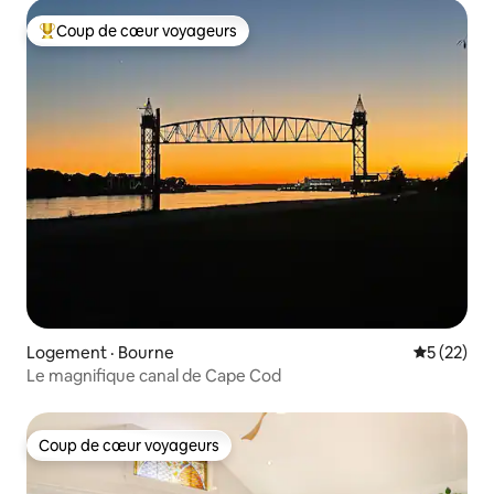
Coup de cœur voyageurs
Coup de cœur voyageurs parmi les plus aimés
Logement · Bourne
Note moye
5 (22)
Le magnifique canal de Cape Cod
Coup de cœur voyageurs
Coup de cœur voyageurs