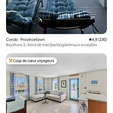
Condo · Provincetown
Note moyenne
4,9 (230)
Bayshore 2 : bord de mer/parking/animaux acceptés
Coup de cœur voyageurs
Coup de cœur voyageurs parmi les plus aimés