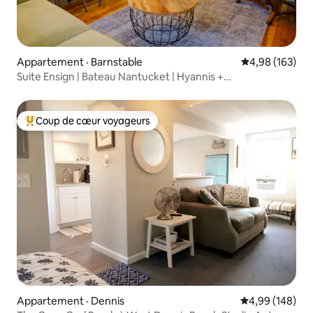
Appartement · Barnstable
Note moyenne 
4,98 (163)
Suite Ensign | Bateau Nantucket | Hyannis +
Stationnement
Coup de cœur voyageurs
Coup de cœur voyageurs parmi les plus aimés
Appartement · Dennis
Note moyenne 
4,99 (148)