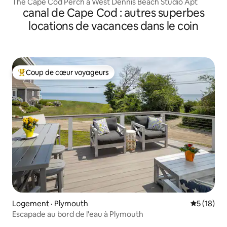
The Cape Cod Perch à West Dennis Beach Studio Apt
canal de Cape Cod : autres superbes
locations de vacances dans le coin
Coup de cœur voyageurs
Coup de cœur voyageurs parmi les plus aimés
Logement · Plymouth
Note moye
5 (18)
Escapade au bord de l'eau à Plymouth