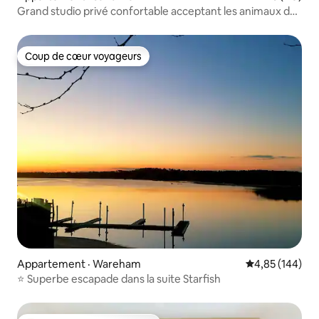
Grand studio privé confortable acceptant les animaux de
compagnie
Coup de cœur voyageurs
Coup de cœur voyageurs
Appartement · Wareham
Note moyenne 
4,85 (144)
⭐ Superbe escapade dans la suite Starfish