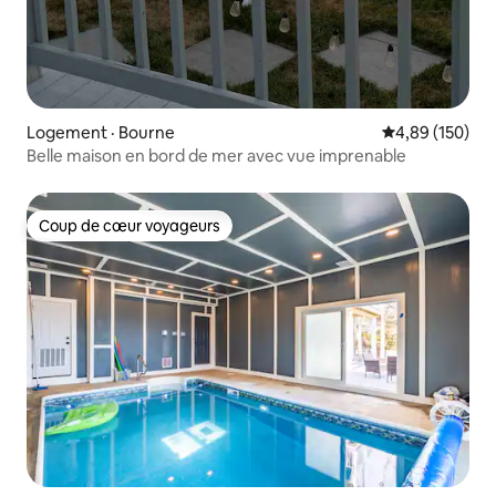
Logement · Bourne
Note moyenne 
4,89 (150)
Belle maison en bord de mer avec vue imprenable
Coup de cœur voyageurs
Coup de cœur voyageurs