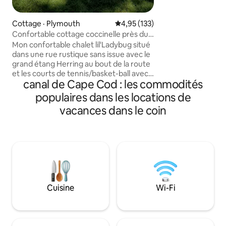
maison avec des s
pour toute la fami
pour les feux de fin de s
Cottage · Plymouth
Note moyenne de 4,95 sur 5, 1
4,95 (133)
d'hébergement avec
Confortable cottage coccinelle près du
de bains complètes,
canal de Cape Cod
Mon confortable chalet lil'Ladybug situé
manger et grande pièce. 
dans une rue rustique sans issue avec le
minutes des plages 
grand étang Herring au bout de la route
cyclable, du golf 
et les courts de tennis/basket-ball avec
Stationnement pou
canal de Cape Cod : les commodités
aire de jeux en face de l'autre extrémité
de la route en font un endroit parfait !
populaires dans les locations de
Idéalement situé par rapport aux routes
vacances dans le coin
principales, aux autoroutes et pratique
pour les villes historiques de
Plymouth/Sandwich. Facile d'explorer et
de profiter du canal de Cape Cod, des
plages océaniques ainsi que des activités
récréatives à proximité. Sentiers de
randonnée @ Ellisville Harbor State
Park/pique-nique à la Herring Run ou au
Cuisine
Wi-Fi
canal, ou faites une partie de golf à
proximité.