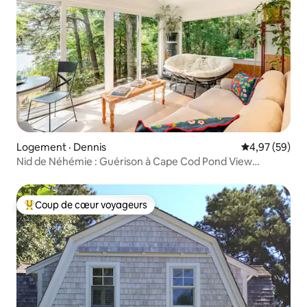
Logement · Dennis
Note moyenne
4,97 (59)
Nid de Néhémie : Guérison à Cape Cod Pond View
Cottage
Coup de cœur voyageurs
Coup de cœur voyageurs parmi les plus aimés