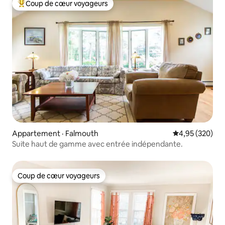
Coup de cœur voyageurs
Coup de cœur voyageurs parmi les plus aimés
Appartement · Falmouth
Note moyenne 
4,95 (320)
Suite haut de gamme avec entrée indépendante.
Coup de cœur voyageurs
Coup de cœur voyageurs