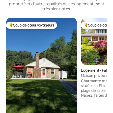
propreté et d'autres qualités de ces logements sont
très bien notés.
Coup de cœur voyageurs
Coup de cœur 
Coup de cœur voyageurs parmi les plus aimés
Coup de cœur voy
Logement · Falmo
Maison privée au 
Cod
Charmante maiso
située sur Flax Pond. Profitez 
plage de sable priv
Nagez, faites du k
bateau (moteurs à 
uniquement) et d
Profitez de la terr