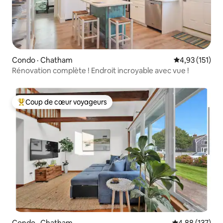
Condo · Chatham
Note moyenne 
4,93 (151)
Rénovation complète ! Endroit incroyable avec vue !
Coup de cœur voyageurs
Coup de cœur voyageurs parmi les plus aimés
Condo · Chatham
Note moyenne 
4,88 (137)