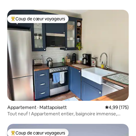
Coup de cœur voyageurs
Coup de cœur voyageurs parmi les plus aimés
Appartement · Mattapoisett
Note moyenne 
4,99 (175)
Tout neuf ! Appartement entier, baignoire immense,
cuisine complète
Coup de cœur voyageurs
Coup de cœur voyageurs parmi les plus aimés