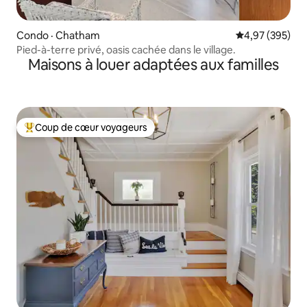
Condo · Chatham
Note moyenne 
4,97 (395)
Pied-à-terre privé, oasis cachée dans le village.
Maisons à louer adaptées aux familles
Coup de cœur voyageurs
Coup de cœur voyageurs parmi les plus aimés