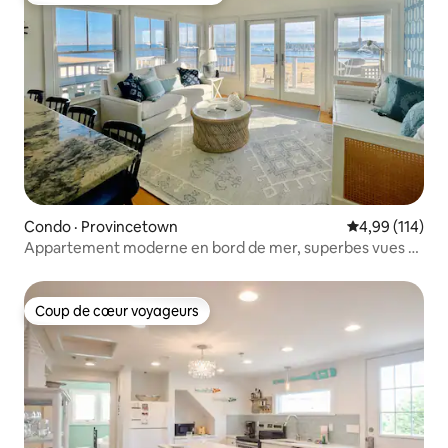
Condo · Provincetown
Note moyenne 
4,99 (114)
Appartement moderne en bord de mer, superbes vues et
emplacement !
Coup de cœur voyageurs
Coup de cœur voyageurs