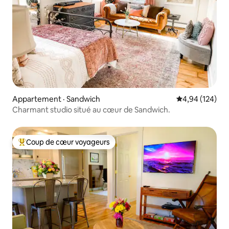
Appartement · Sandwich
Note moyenne 
4,94 (124)
Charmant studio situé au cœur de Sandwich.
Coup de cœur voyageurs
Coup de cœur voyageurs parmi les plus aimés