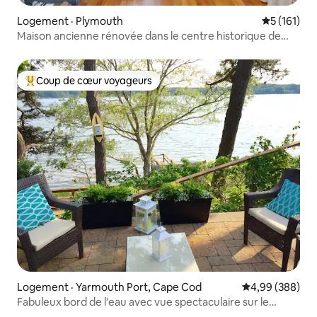
Logement · Plymouth
Note moyen
5 (161)
Maison ancienne rénovée dans le centre historique de
Plymouth
Coup de cœur voyageurs
Coup de cœur voyageurs parmi les plus aimés
Logement · Yarmouth Port, Cape Cod
Note moyenne 
4,99 (388)
Fabuleux bord de l'eau avec vue spectaculaire sur le
coucher du soleil!