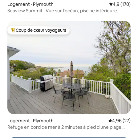
Logement · Plymouth
Note moyenne
4,9 (170)
Seaview Summit | Vue sur l'océan, piscine intérieure,
plage
Coup de cœur voyageurs
Coup de cœur voyageurs parmi les plus aimés
Logement · Plymouth
Note moyenne
4,96 (27)
Refuge en bord de mer à 2 minutes à pied d'une plage
privée