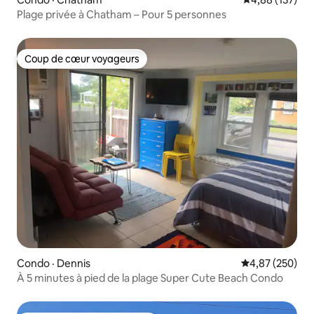
Plage privée à Chatham – Pour 5 personnes
Coup de cœur voyageurs
Coup de cœur voyageurs
Condo · Dennis
Note moyenne 
4,87 (250)
À 5 minutes à pied de la plage Super Cute Beach Condo