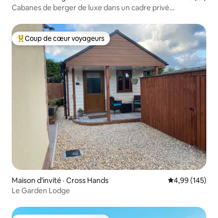
Cabanes de berger de luxe dans un cadre privé
magnifique
Coup de cœur voyageurs
Coup de cœur voyageurs parmi les plus aimés
Maison d'invité · Cross Hands
Note moyenne 
4,99 (145)
Le Garden Lodge