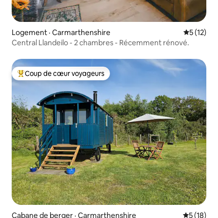
Logement · Carmarthenshire
Note moye
5 (12)
Central Llandeilo - 2 chambres - Récemment rénové.
Coup de cœur voyageurs
Coup de cœur voyageurs parmi les plus aimés
Cabane de berger · Carmarthenshire
Note moye
5 (18)