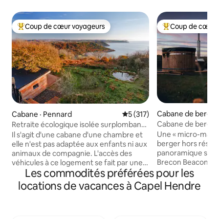
Coup de cœur voyageurs
Coup de cœur 
Coup de cœur voyageurs parmi les plus aimés
Coup de cœur voy
Cabane de berger 
Cabane · Pennard
Note moyenne de 5 sur 5, 3
5 (317)
Cabane de berger,
Retraite écologique isolée surplombant
et vue sur les pha
la magnifique baie de Pwlldu
Une « micro-maiso
Il s'agit d'une cabane d'une chambre et
berger hors résea
elle n'est pas adaptée aux enfants ni aux
panoramique sur l
animaux de compagnie. L'accès des
Brecon Beacons. A
véhicules à ce logement se fait par une
Les commodités préférées pour les
propre voie fermé
piste agricole avec 3/4 de mille de nids
paddock privé, « O
de poule TRÈS BOSSELÉS. La première
locations de vacances à Capel Hendre
retraite parfaite p
chose que les visiteurs remarquent,
célibataires qui p
c'est « la vue ». Le Bunkhouse offre une
compagnie. Un « c
perspective unique sur la baie isolée de
pour explorer le pa
Pwlldu. Au sommet de falaises calcaires,