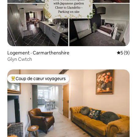
Logement · Carmarthenshire
Note moy
5 (9)
Glyn Cwtch
Coup de cœur voyageurs
Coup de cœur voyageurs parmi les plus aimés