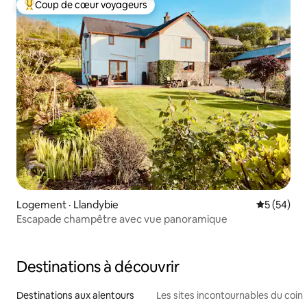
Coup de cœur voyageurs
Coup de cœur voyageurs parmi les plus aimés
Logement · Llandybie
Note moye
5 (54)
Escapade champêtre avec vue panoramique
Destinations à découvrir
Destinations aux alentours
Les sites incontournables du coin