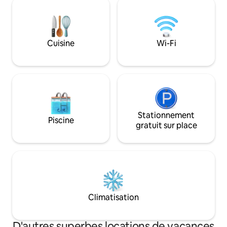
environs. Allumez
The Bunkhouse est niché dans la
paresseux, détend
première AONB du Pays de Galles.
jacuzzi, admirez les
Éloignez-vous de l'agitation de la ville,
nocturne incroyab
faites une pause et connectez-vous
Cuisine
Wi-Fi
simplement le maj
avec la nature sauvage, puis détendez-
pendant que vous 
vous au son de la mer tandis que la côte
récupérez) votre 
de Gower se dévoile devant vous.
Stationnement
Piscine
gratuit sur place
Climatisation
D'autres superbes locations de vacances