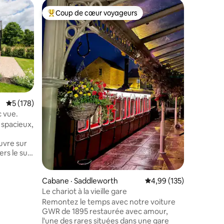
Logement
Coup de cœur voyageurs
Coup
les plus aimés
Coup de cœur voyageurs parmi les plus aimés
Coup de
Ferme pr
4 chambr
Grande f
Cheshire,
Congleto
Macclesfi
comprend 
2 salons,
cuisinièr
8 personn
res
Note moyenne de 5 sur 5, 178 commentaires
5 (178)
comprenn
 vue.
billard, u
 spacieux,
dans chaq
un grand 
uvre sur
sièges, u
ers le sud
stationne
res
et une b
ls de haute
électriqu
Cabane · Saddleworth
Note moyenne de 4,99 
4,99 (135)
. Salle de
ande
Le chariot à la vieille gare
Remontez le temps avec notre voiture
ture de
GWR de 1895 restaurée avec amour,
e et à
l'une des rares situées dans une gare