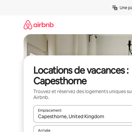
Aller
Une pa
directement
au
contenu
Locations de vacances :
Capesthorne
Trouvez et réservez des logements uniques su
Airbnb.
Emplacement
Quand les résultats sont affichés, parcourez-les en 
Arrivée