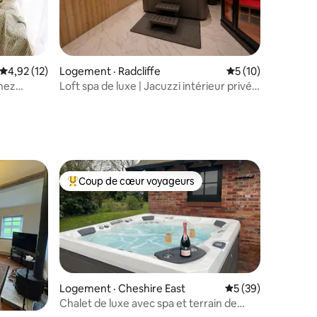
Note moyenne de 4,92 sur 5, 12 commentaires
4,92 (12)
Logement · Radcliffe
Note moyenne de 5
5 (10)
chez
Loft spa de luxe | Jacuzzi intérieur privé
et sauna
res
Coup de cœur voyageurs
les plus aimés
Coup de cœur voyageurs parmi les plus aimés
Logement · Cheshire East
Note moyenne de 5
5 (39)
Chalet de luxe avec spa et terrain de
tennis privé