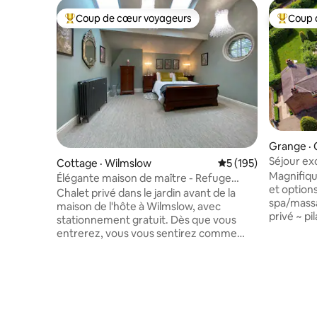
Coup de cœur voyageurs
Coup 
Coup de cœur voyageurs parmi les plus aimés
Coup de 
Grange · 
Chester
Séjour exclu
Cottage · Wilmslow
Note moyenne de 5 
5 (195)
spa et che
Magnifiqu
Élégante maison de maître - Refuge
et options pou
privé - Wilmslow
Chalet privé dans le jardin avant de la
spa/massa
maison de l'hôte à Wilmslow, avec
privé ~ pi
stationnement gratuit. Dès que vous
les couple
entrerez, vous vous sentirez comme
situé sur 
chez vous dans votre propre cachette
historique
élégante avec un mobilier confortable.
d'Oulton 
Le hall d'entrée mène à une cuisine
Cheshire.
entièrement équipée (four et plaque de
forêt et 
cuisson, lave-vaisselle, micro-ondes,
proximité
réfrigérateur), table et chaises, bureau,