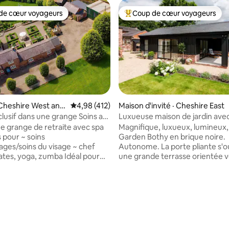
de cœur voyageurs
Coup de cœur voyageurs
cœur voyageurs parmi les plus aimés
Coup de cœur voyageurs parmi 
Cheshire West and
Note moyenne de 4,98 sur 5, 412 commentai
4,98 (412)
Maison d'invité · Cheshire East
sif dans une grange Soins au
Luxueuse maison de jardin avec
sur 5, 195 commentaires
f sur place
e grange de retraite avec spa
Magnifique, luxueux, lumineux,
r ~ soins
Garden Bothy en brique noire.
ges/soins du visage ~ chef
Autonome. La porte pliante s'o
lates, yoga, zumba Idéal pour
une grande terrasse orientée v
s, les familles et les groupes,
avec de belles vues sur nos ter
le terrain de l'Oulton Smithy
agricoles. Lit double, draps à fi
. À proximité du circuit
qualité et serviettes abondantes
Park, dans la jolie campagne du
bain moderne de luxe avec gr
 De belles promenades en
douche à effet pluie. À distance de
des pubs de campagne à
marche/courte distance en voi
. La grange aménagée est en
Merrydale Manor Wedding Venu