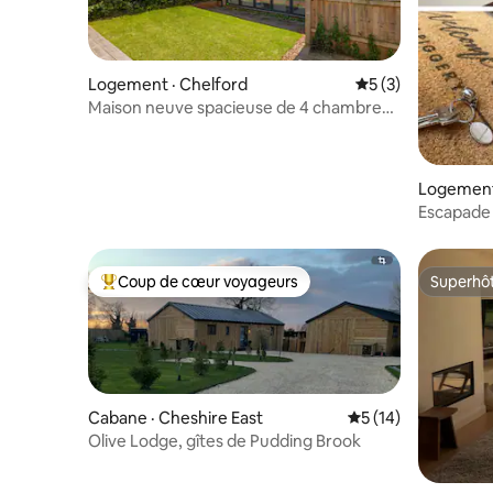
Logement · Chelford
Note moyenne de 
5 (3)
Maison neuve spacieuse de 4 chambres
pour les familles et les groupes
Logement 
Escapade r
Wi-Fi rap
Coup de cœur voyageurs
Superhô
Coup de cœur voyageurs parmi les plus aimés
Superhô
Cabane · Cheshire East
Note moyenne de 5
5 (14)
Olive Lodge, gîtes de Pudding Brook