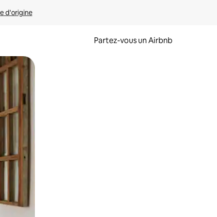
e d'origine
Partez-vous un Airbnb
et en les faisant glisser.