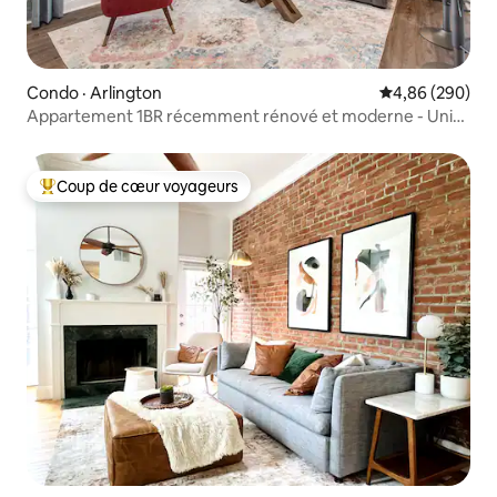
Condo · Arlington
Note moyenne 
4,86 (290)
Appartement 1BR récemment rénové et moderne - Unité
2
Coup de cœur voyageurs
Coup de cœur voyageurs parmi les plus aimés