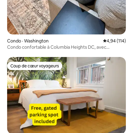
Condo · Washington
Note moyenne 
4,94 (114)
Condo confortable à Columbia Heights DC, avec
stationnement!
Coup de cœur voyageurs
Coup de cœur voyageurs