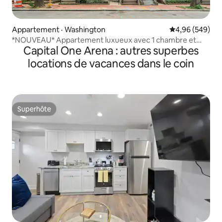
Appartement · Washington
Note moyenne 
4,96 (549)
*NOUVEAU* Appartement luxueux avec 1 chambre et
Capital One Arena : autres superbes
1 salle de bain à Logan Circle
locations de vacances dans le coin
Superhôte
Superhôte