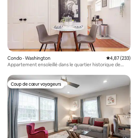
Condo · Washington
Note moyenne 
4,87 (233)
Appartement ensoleillé dans le quartier historique de
Capitol Hill
Coup de cœur voyageurs
Coup de cœur voyageurs