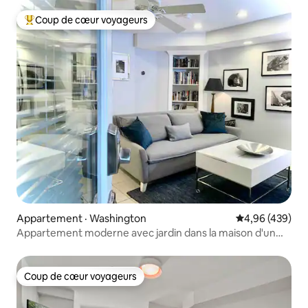
Coup de cœur voyageurs
Coup de cœur voyageurs parmi les plus aimés
Appartement · Washington
Note moyenne 
4,96 (439)
Appartement moderne avec jardin dans la maison d'un
saxophoniste de jazz
Coup de cœur voyageurs
Coup de cœur voyageurs