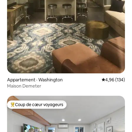
Appartement · Washington
Note moyenne 
4,96 (134)
Maison Demeter
Coup de cœur voyageurs
Coup de cœur voyageurs parmi les plus aimés