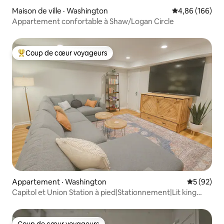
Maison de ville · Washington
Note moyenne 
4,86 (166)
Appartement confortable à Shaw/Logan Circle
Coup de cœur voyageurs
Coup de cœur voyageurs parmi les plus aimés
Appartement · Washington
Note moye
5 (92)
Capitol et Union Station à pied|Stationnement|Lit king
size|Laveuse et sécheuse