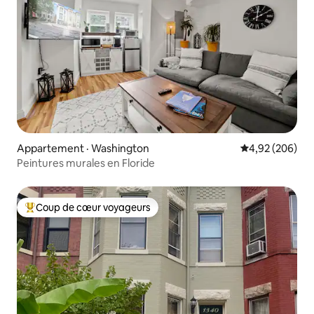
Appartement · Washington
Note moyenne 
4,92 (206)
Peintures murales en Floride
Coup de cœur voyageurs
Coup de cœur voyageurs parmi les plus aimés