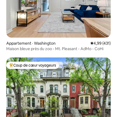
Appartement · Washington
Note moyenne 
4,99 (431)
Maison bleue près du zoo - Mt. Pleasant - AdMo - CoHi
Coup de cœur voyageurs
Coup de cœur voyageurs parmi les plus aimés