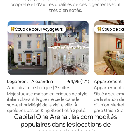
propreté et d'autres qualités de ces logements sont
très bien notés.
Coup de cœur voyageurs
Coup de cœur 
Coup de cœur voyageurs parmi les plus aimés
Coup de cœur voy
Logement · Alexandria
Note moyenne de 4,96 sur 5, 1
4,96 (171)
Appartement · Wa
Apothicaire historique | 2 suites
Appartement avec 
parentales | Vieille ville
Market
Majestueuse maison en briques de style
Situé à seulement
italien d'avant la guerre civile dans le
de la station de 
sud-est privilégié de la vieille ville. À
d’Union Market, à 
quelques pas de King Street et à 2 pâtés
gare Union Station
Capital One Arena : les commodités
de maisons du bord de mer,
États-Unis, du Nati
l'emplacement est imbattable ! Cette
musées. L’appart
populaires dans les locations de
maison de 3 étages établie dans les
certains des meill