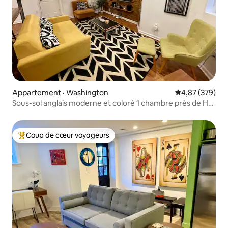
Appartement · Washington
Note moyenne 
4,87 (379)
Sous-sol anglais moderne et coloré 1 chambre près de H
St.
Coup de cœur voyageurs
Coup de cœur voyageurs parmi les plus aimés