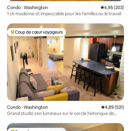
Condo · Washington
Note moyenne 
4,95 (203)
1 ch moderne et impeccable pour les familles ou le travail
Coup de cœur voyageurs
Coup de cœur voyageurs parmi les plus aimés
Condo · Washington
Note moyenne 
4,89 (531)
Grand studio zen lumineux sur le cercle historique de
Logan