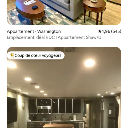
Appartement · Washington
Note moyenne 
4,96 (545)
Emplacement idéal à DC ! Appartement Shaw/U
St./Logan
Coup de cœur voyageurs
Coup de cœur voyageurs parmi les plus aimés