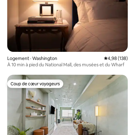
Logement · Washington
Note moyenne 
4,98 (138)
À 10 min à pied du National Mall, des musées et du Wharf
Coup de cœur voyageurs
Coup de cœur voyageurs