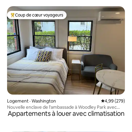
Coup de cœur voyageurs
Coup de cœur voyageurs parmi les plus aimés
Logement · Washington
Note moyenne 
4,99 (279)
Nouvelle enclave de l'ambassade à Woodley Park avec
Appartements à louer avec climatisation
parking