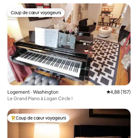
Coup de cœur voyageurs
Coup de cœur voyageurs
Logement · Washington
Note moyenne 
4,88 (157)
Le Grand Piano à Logan Circle !
Coup de cœur voyageurs
Coup de cœur voyageurs parmi les plus aimés