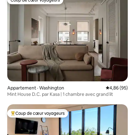
Coup de cœur voyageurs
Coup de cœur voyageurs
Appartement · Washington
Note moyenne
4,86 (95)
Mint House D.C. par Kasa | 1 chambre avec grand lit
Coup de cœur voyageurs
Coup de cœur voyageurs parmi les plus aimés