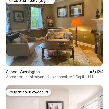
Coup de cœur voyageurs
Coup de cœur voyageurs parmi les plus aimés
Condo · Washington
Note moyen
5 (124)
Appartement attrayant d'une chambre à Capitol Hill
Coup de cœur voyageurs
Coup de cœur voyageurs