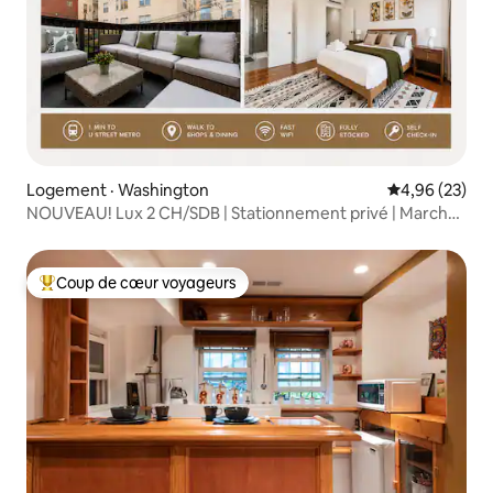
Logement · Washington
Note moyenne
4,96 (23)
NOUVEAU! Lux 2 CH/SDB | Stationnement privé | Marchez
jusqu'au métro U St
Coup de cœur voyageurs
Coup de cœur voyageurs parmi les plus aimés