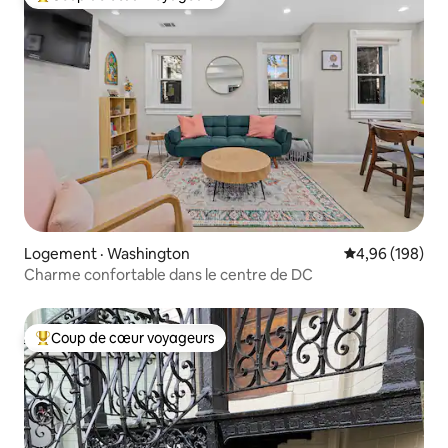
Coup de cœur voyageurs parmi les plus aimés
Logement · Washington
Note moyenne 
4,96 (198)
Charme confortable dans le centre de DC
Coup de cœur voyageurs
Coup de cœur voyageurs parmi les plus aimés