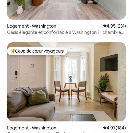
Logement · Washington
Note moyenne 
4,95 (231)
Oasis élégante et confortable à Washington | 1 chambre/1
salle de bain
Coup de cœur voyageurs
Coup de cœur voyageurs parmi les plus aimés
Logement · Washington
Note moyenne 
4,91 (184)