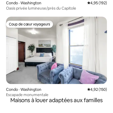
Condo · Washington
Note moyenne 
4,95 (192)
Oasis privée lumineuse/près du Capitole
Coup de cœur voyageurs
Coup de cœur voyageurs
Condo · Washington
Note moyenne 
4,92 (150)
Escapade monumentale
Maisons à louer adaptées aux familles