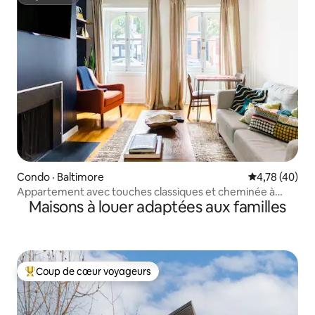
Superhôte
Condo · Baltimore
Note moyenne
4,78 (40)
Appartement avec touches classiques et cheminée à
Maisons à louer adaptées aux familles
Mount Vernon
Coup de cœur voyageurs
Coup de cœur voyageurs parmi les plus aimés