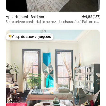
Appartement · Baltimore
Note moyenne 
4,82 (137)
Suite privée confortable au rez-de-chaussée à Patterson
Park
Coup de cœur voyageurs
Coup de cœur voyageurs parmi les plus aimés