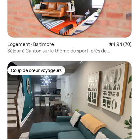
Logement · Baltimore
Note moyenne
4,94 (70)
Séjour à Canton sur le thème du sport, près de
M&T/Harbor/John Hop
Coup de cœur voyageurs
Coup de cœur voyageurs