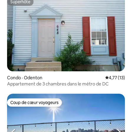
Superhôte
Superhôte
Condo · Odenton
Note moyenne
4,77 (13)
Appartement de 3 chambres dans le métro de DC
Coup de cœur voyageurs
Coup de cœur voyageurs