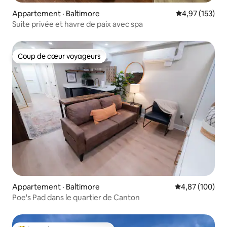
Appartement · Baltimore
Note moyenne 
4,97 (153)
Suite privée et havre de paix avec spa
Coup de cœur voyageurs
Coup de cœur voyageurs
Appartement · Baltimore
Note moyenne 
4,87 (100)
Poe's Pad dans le quartier de Canton