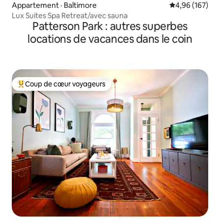
Appartement · Baltimore
Note moyenne 
4,96 (167)
Lux Suites Spa Retreat/avec sauna
Patterson Park : autres superbes
locations de vacances dans le coin
Coup de cœur voyageurs
Coup de cœur voyageurs parmi les plus aimés