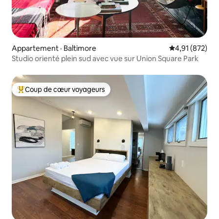
Appartement · Baltimore
Note moyenne 
4,91 (872)
Studio orienté plein sud avec vue sur Union Square Park
Coup de cœur voyageurs
Coup de cœur voyageurs parmi les plus aimés