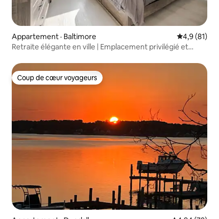
Appartement · Baltimore
Note moyenn
4,9 (81)
Retraite élégante en ville | Emplacement privilégié et
confort !
Coup de cœur voyageurs
Coup de cœur voyageurs