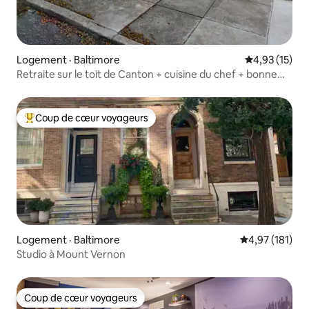
Logement · Baltimore
Note moyenne
4,93 (15)
Retraite sur le toit de Canton + cuisine du chef + bonne
ambiance
Coup de cœur voyageurs
Coup de cœur voyageurs parmi les plus aimés
Logement · Baltimore
Note moyenne 
4,97 (181)
Studio à Mount Vernon
Coup de cœur voyageurs
Coup de cœur voyageurs