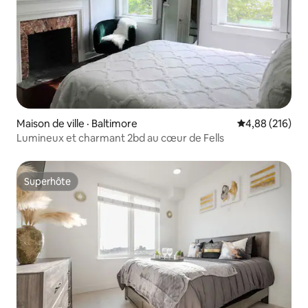
Maison de ville · Baltimore
Note moyenne 
4,88 (216)
Lumineux et charmant 2bd au cœur de Fells
Superhôte
Superhôte