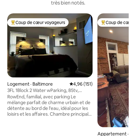
très bien notés.
Coup de cœur voyageurs
Coup de cœur 
Coup de cœur voyageurs parmi les plus aimés
Coup de cœur voy
Logement · Baltimore
Note moyenne de 4,96 sur 5, 1
4,96 (151)
3FL 1Block 2 Water wParking, 85tv,
cheminée, lit 1 K
RowEnd, familial, avec parking Le
mélange parfait de charme urbain et de
détente au bord de l'eau, idéal pour les
loisirs et les affaires. Chambre principale
avec lit Queen Size, intérieur en briques
d'origine, espace de travail. 2 chambres
avec canapé convertible, cheminée,
Appartement · Ba