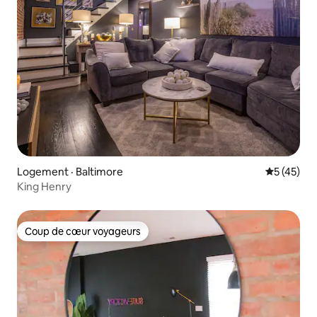
Logement · Baltimore
Note moye
5 (45)
King Henry
Coup de cœur voyageurs
Coup de cœur voyageurs