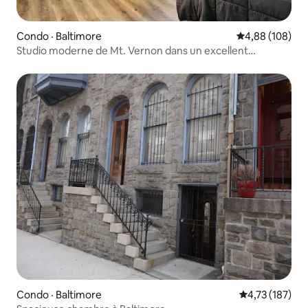
Condo · Baltimore
Note moyenne 
4,88 (108)
Studio moderne de Mt. Vernon dans un excellent
emplacement central
Condo · Baltimore
Note moyenne 
4,73 (187)