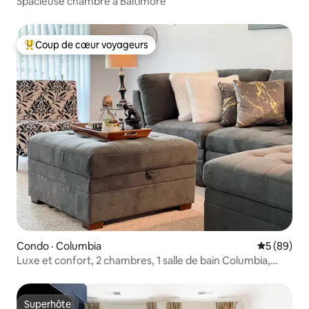
Spacieuse chambre à Baltimore
Coup de cœur voyageurs
Coup de cœur voyageurs parmi les plus aimés
Condo · Columbia
Note moye
5 (89)
Luxe et confort, 2 chambres, 1 salle de bain Columbia,
centre-ville
Superhôte