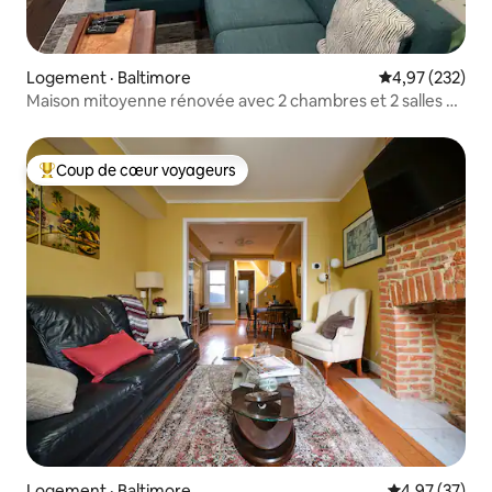
Logement · Baltimore
Note moyenne 
4,97 (232)
Maison mitoyenne rénovée avec 2 chambres et 2 salles de
bain
Coup de cœur voyageurs
Coup de cœur voyageurs parmi les plus aimés
Logement · Baltimore
Note moyenne
4,97 (37)