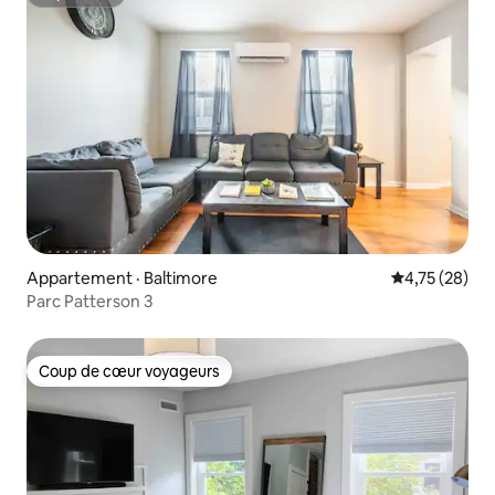
Superhôte
Appartement · Baltimore
Note moyenne
4,75 (28)
Parc Patterson 3
Coup de cœur voyageurs
Coup de cœur voyageurs