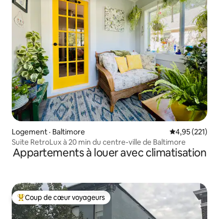
Logement · Baltimore
Note moyenne 
4,95 (221)
Suite RetroLux à 20 min du centre-ville de Baltimore
Appartements à louer avec climatisation
Coup de cœur voyageurs
Coup de cœur voyageurs parmi les plus aimés