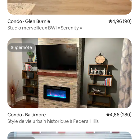
Condo · Glen Burnie
Note moyenne
4,96 (90)
Studio merveilleux BWI « Serenity »
Superhôte
Superhôte
Condo · Baltimore
Note moyenne 
4,86 (280)
Style de vie urbain historique à Federal Hills