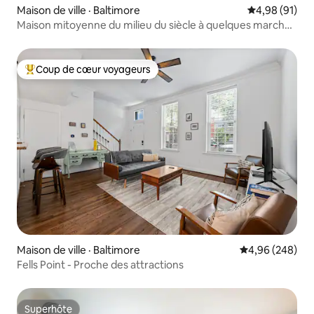
Maison de ville · Baltimore
Note moyenne
4,98 (91)
Maison mitoyenne du milieu du siècle à quelques marches
du parc Patterson
Coup de cœur voyageurs
Coup de cœur voyageurs parmi les plus aimés
Maison de ville · Baltimore
Note moyenne 
4,96 (248)
Fells Point - Proche des attractions
Superhôte