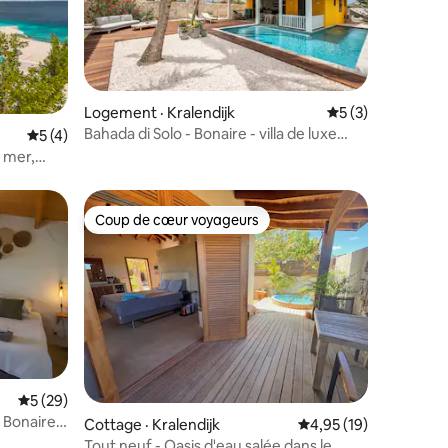
res
Logement · Kralendijk
Note moyenne de 
5 (3)
Bahada di Solo - Bonaire - villa de luxe
Note moyenne de 5 sur 5, 4 commentaires
5 (4)
privée
e mer,
Coup de cœur voyageurs
les plus aimés
Coup de cœur voyageurs
Note moyenne de 5 sur 5, 29 commentaires
5 (29)
e Bonaire
Cottage · Kralendijk
Note moyenne de 4,95
4,95 (19)
res
Tout neuf - Oasis d'eau salée dans le