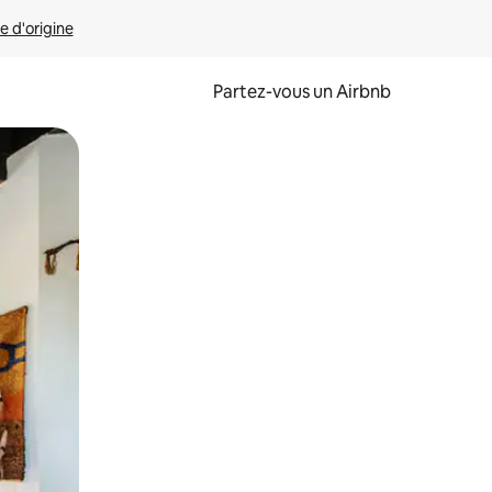
e d'origine
Partez-vous un Airbnb
et en les faisant glisser.