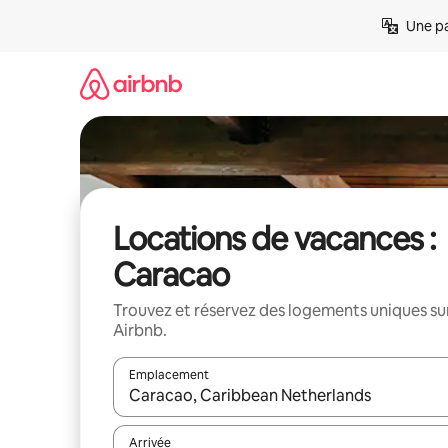
Aller
Une pa
directement
au
contenu
Locations de vacances :
Caracao
Trouvez et réservez des logements uniques su
Airbnb.
Emplacement
Quand les résultats sont affichés, parcourez-les en 
Arrivée