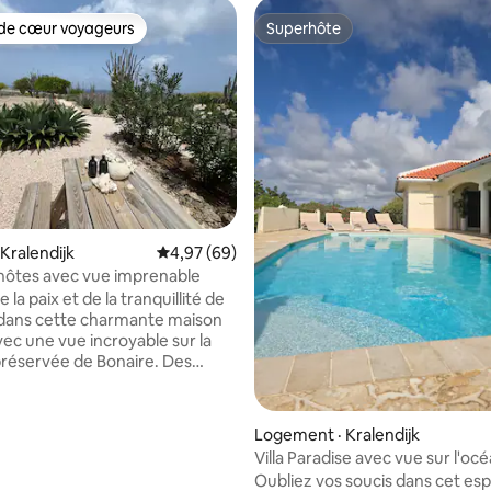
de cœur voyageurs
Superhôte
cœur voyageurs parmi les plus aimés
Superhôte
 sur 5, 41 commentaires
Kralendijk
Note moyenne de 4,97 sur 5, 69 commentai
4,97 (69)
hôtes avec vue imprenable
e la paix et de la tranquillité de
 dans cette charmante maison
vec une vue incroyable sur la
préservée de Bonaire. Des
t des chèvres passent dans
din. À seulement 12 min du
le de Kralendijk. La maison
Logement · Kralendijk
ntient une salle de bains
Villa Paradise avec vue sur l'oc
t une cuisine entièrement
Oubliez vos soucis dans cet es
ec lave-vaisselle. Il y a une