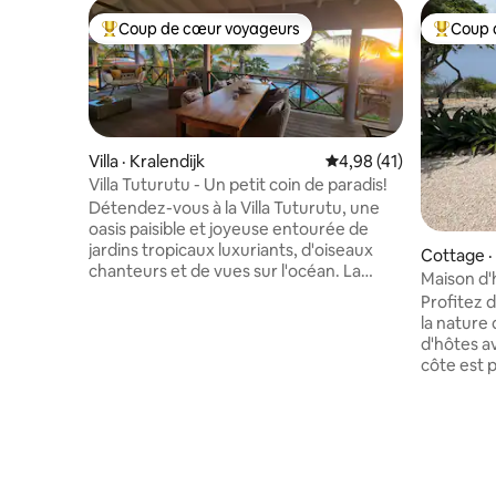
Coup de cœur voyageurs
Coup 
Coup de cœur voyageurs parmi les plus aimés
Coup de 
Villa · Kralendijk
Note moyenne de 4,98
4,98 (41)
Villa Tuturutu - Un petit coin de paradis!
Détendez-vous à la Villa Tuturutu, une
oasis paisible et joyeuse entourée de
jardins tropicaux luxuriants, d'oiseaux
Cottage · 
chanteurs et de vues sur l'océan. La
Maison d'
petite villa est une maison privée de
Profitez d
2 chambres et 2 salles de bain dans la
la nature
communauté à flanc de falaise de
d'hôtes a
Caribbean Club, juste au nord de la ville.
côte est 
Pour votre commodité, le stationnement
iguanes e
est directement à la villa avec un
votre jar
réservoir de rinçage privé et un casier de
centre-vil
plongée situé près de la porte d'entrée.
d'hôtes co
La villa est équipée d'une télévision
moderne e
intelligente, d'une connexion Wi-Fi dans
équipée av