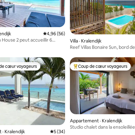
5 sur 5, 6 commentaires
lendijk
Note moyenne de 4,96 sur 5, 56 commentai
4,96 (56)
 House 2 peut accueillir 6
Villa · Kralendijk
s
Reef Villas Bonaire Sun, bord d
piscine privée
de cœur voyageurs
Coup de cœur voyageurs
cœur voyageurs parmi les plus aimés
Coup de cœur voyageurs parmi 
Appartement · Kralendijk
Studio chalet dans la ensoleillé
 sur 5, 31 commentaires
· Kralendijk
Note moyenne de 5 sur 5, 34 commentai
5 (34)
des Caraïbes !