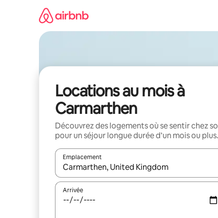
Aller
directement
au
contenu
Locations au mois à
Carmarthen
Découvrez des logements où se sentir chez so
pour un séjour longue durée d’un mois ou plus
Emplacement
Quand les résultats sont affichés, parcourez-les en 
Arrivée