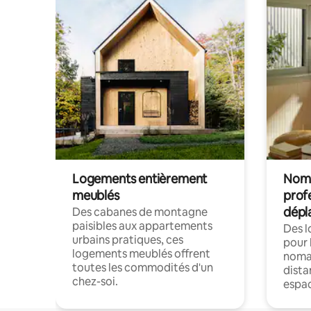
Logements entièrement
Noma
meublés
prof
dépl
Des cabanes de montagne
paisibles aux appartements
Des 
urbains pratiques, ces
pour 
logements meublés offrent
nomad
toutes les commodités d'un
dista
chez-soi.
espac