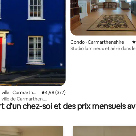
Condo · Carmarthenshire
N
Studio lumineux et aéré dans le
ville de Carmarthen - Ty Caer.
 sur 5, 27 commentaires
 ville · Carmarthen
Note moyenne de 4,98 sur 5, 377 commentai
4,98 (377)
 ville de Carmarthen.
t d'un chez-soi et des prix mensuels 
ment sécurisé gratuit.