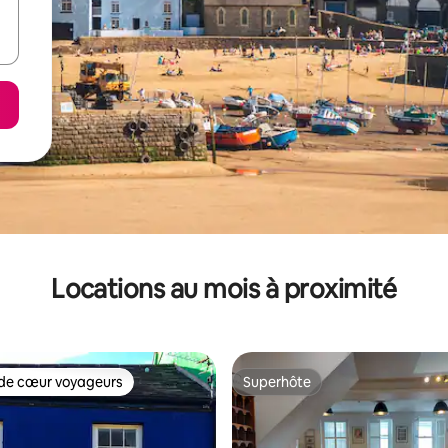
Locations au mois à proximité
de cœur voyageurs
Superhôte
cœur voyageurs parmi les plus aimés
Superhôte