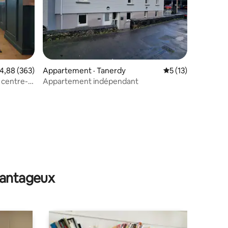
ote moyenne de 4,88 sur 5, 363 commentaires
4,88 (363)
Appartement · Tanerdy
Note moyenne de 
5 (13)
 centre-
Appartement indépendant
res
avantageux