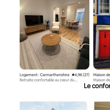
Logement · Carmarthenshire
Note moyenne de 4,96
4,96 (27)
Maison de
shire
Retraite confortable au cœur du
Maison de
Le confor
Carmarthenshire.
Stationne