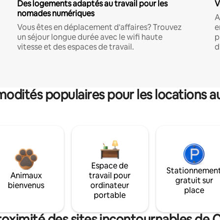
Des logements adaptés au travail pour les
V
nomades numériques
A
Vous êtes en déplacement d'affaires? Trouvez
e
un séjour longue durée avec le wifi haute
p
vitesse et des espaces de travail.
d
dités populaires pour les locations a
Espace de
Stationnemen
Animaux
travail pour
gratuit sur
bienvenus
ordinateur
place
portable
roximité des sites incontournables de