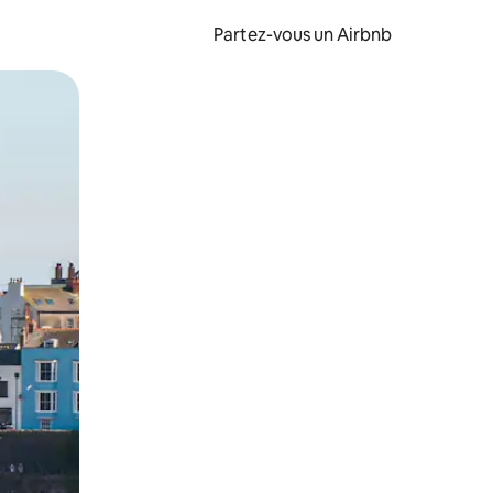
Partez-vous un Airbnb
et en les faisant glisser.