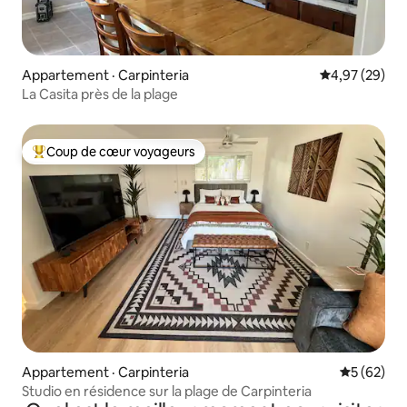
Appartement · Carpinteria
Note moyenne
4,97 (29)
La Casita près de la plage
Coup de cœur voyageurs
Coup de cœur voyageurs parmi les plus aimés
Appartement · Carpinteria
Note moye
5 (62)
Studio en résidence sur la plage de Carpinteria