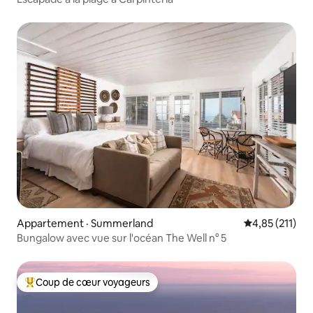
Appartement · Summerland
Note moyenne 
4,85 (211)
Bungalow avec vue sur l'océan The Well n° 5
Coup de cœur voyageurs
Coup de cœur voyageurs parmi les plus aimés