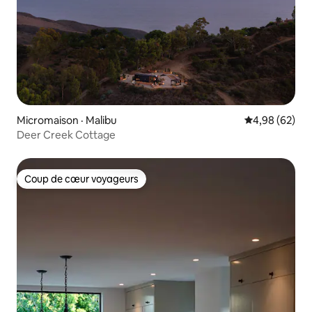
Micromaison · Malibu
Note moyenne
4,98 (62)
Deer Creek Cottage
Coup de cœur voyageurs
Coup de cœur voyageurs