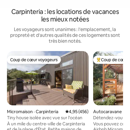
Carpinteria : les locations de vacances
les mieux notées
Les voyageurs sont unanimes : l'emplacement, la
propreté et d'autres qualités de ces logements sont
très bien notés.
Coup de cœur voyageurs
Coup de cœur 
Coup de cœur voyageurs
Coup de cœur voy
Micromaison · Carpinteria
Note moyenne de 4,95 sur 5, 4
4,95 (456)
Autocaravane · Ca
Tiny house isolée avec vue sur l'océan
Détendez-vous da
1974 dans un ranc
À un mile du centre-ville de Carpinteria
Vous pouvez consul
et de la plage d'État. Petite maison de
Airbnb Micromais