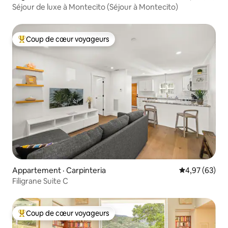
Séjour de luxe à Montecito (Séjour à Montecito)
Coup de cœur voyageurs
Coup de cœur voyageurs parmi les plus aimés
Appartement · Carpinteria
Note moyenne
4,97 (63)
Filigrane Suite C
Coup de cœur voyageurs
Coup de cœur voyageurs parmi les plus aimés