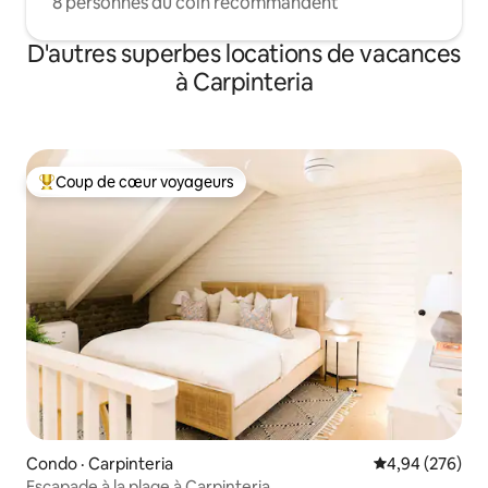
8 personnes du coin recommandent
D'autres superbes locations de vacances
à Carpinteria
Coup de cœur voyageurs
Coup de cœur voyageurs parmi les plus aimés
Condo · Carpinteria
Note moyenne 
4,94 (276)
Escapade à la plage à Carpinteria