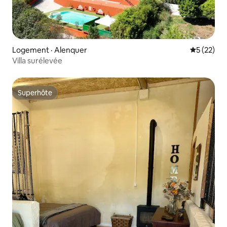
Logement · Alenquer
Note moye
5 (22)
Villa surélevée
Superhôte
Superhôte