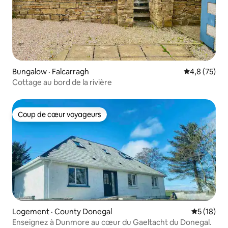
Bungalow · Falcarragh
Note moyenn
4,8 (75)
Cottage au bord de la rivière
Coup de cœur voyageurs
Coup de cœur voyageurs
Logement · County Donegal
Note moye
5 (18)
Enseignez à Dunmore au cœur du Gaeltacht du Donegal.