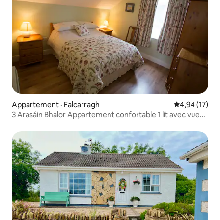
Appartement · Falcarragh
Note moyenne
4,94 (17)
3 Arasáin Bhalor Appartement confortable 1 lit avec vue
sur la montagne