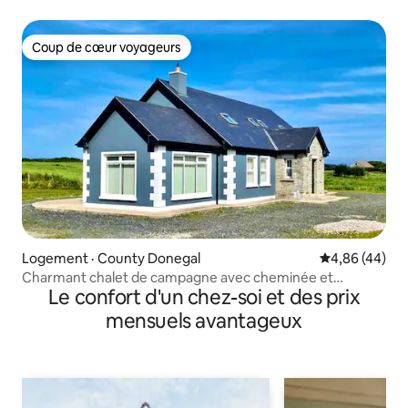
Coup de cœur voyageurs
Coup de cœur voyageurs
Logement · County Donegal
Note moyenne
4,86 (44)
Charmant chalet de campagne avec cheminée et
Le confort d'un chez-soi et des prix
véranda
mensuels avantageux