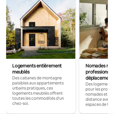
Logements entièrement
Nomades num
meublés
professionnel
déplacement
Des cabanes de montagne
paisibles aux appartements
Des logements
urbains pratiques, ces
pour les profes
logements meublés offrent
nomades et trav
toutes les commodités d'un
distance avec le
chez-soi.
espaces de trav