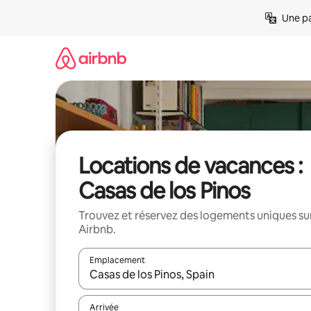
Aller
Une pa
directement
au
contenu
Locations de vacances :
Casas de los Pinos
Trouvez et réservez des logements uniques su
Airbnb.
Emplacement
Quand les résultats sont affichés, parcourez-les en 
Arrivée