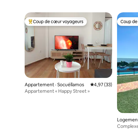
Coup de cœur voyageurs
Coup de
Coup de cœur voyageurs parmi les plus aimés
Coup de
Appartement · Socuéllamos
Note moyenne de 4,97
4,97 (33)
Appartement « Happy Street »
Logement 
Complexe 
où se per