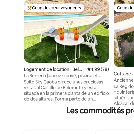
Coup de cœur voyageurs
Coup de
Coup de cœur voyageurs parmi les plus aimés
Coup de
Logement de location · Belm
Note moyenne de 4,99
4,99 (78)
Cottage ·
onte
La Serrería | Jacuzzi privé, piscine et
Ancienne 
château...
Suite Sky Caoba ofrece unas preciosas
tradition
La Regido
vistas al Castillo de Belmonte y está
« quinter
situada en la primera planta de un edificio
située su
de dos alturas. Forma parte de un
Alcázar d
exclusivo complejo turístico de ocho
Les commodités préf
Alba. Le 
apartamentos, ideal para disfrutar de
maison de
una estancia tranquila y confortable. El
XXe siècle
apartamento cuenta con 45 m²,
le cachet 
distribuidos en una cocina totalmente
compte 7 
equipada, un baño con ducha y una