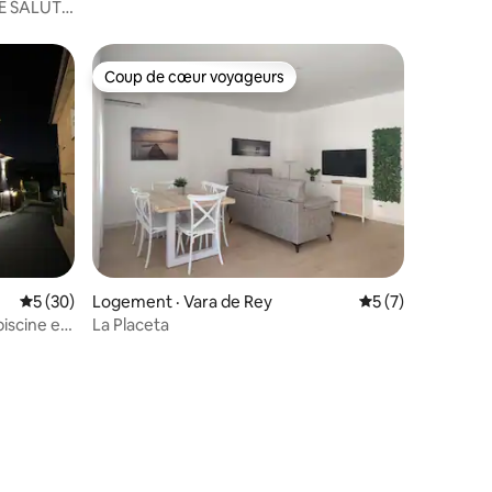
E SALUT
Coup de cœur voyageurs
Coup de cœur voyageurs
Note moyenne de 5 sur 5, 30 commentaires
5 (30)
Logement · Vara de Rey
Note moyenne de 
5 (7)
iscine et
La Placeta
res