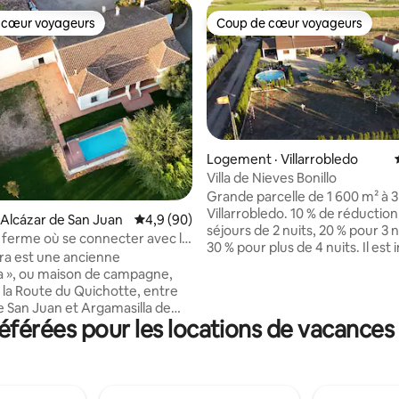
 cœur voyageurs
Coup de cœur voyageurs
 cœur voyageurs
Coup de cœur voyageurs
Logement · Villarrobledo
Villa de Nieves Bonillo
Grande parcelle de 1 600 m² à 
 sur 5, 78 commentaires
Villarrobledo. 10 % de réduction pour les
 Alcázar de San Juan
Note moyenne de 4,9 sur 5, 90 commentai
4,9 (90)
séjours de 2 nuits, 20 % pour 3 n
ferme où se connecter avec la
30 % pour plus de 4 nuits. Il est 
ra est une ancienne
d'héberger et de faire séjourne
ía », ou maison de campagne,
personnes que celles indiquées
r la Route du Quichotte, entre
réservation et « il est interdit d
e San Juan et Argamasilla de
des fêtes ». Il y a un barbecue, 
érées pour les locations de vacances 
logement est une ancienne
de football, un panier et un tra
 maître rénovée du début du
Idéal si vous venez avec des en
, de plain-pied, qui a conservé
lagunes de Ruidera sont à seu
de la construction d’origine. Elle
50 km. **piscine disponible un
chambres, 4 salles de bain, des