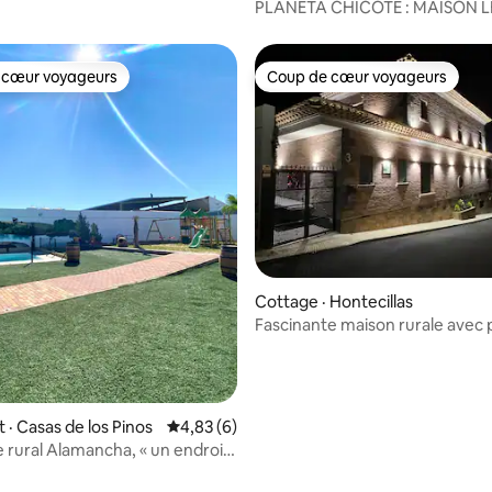
PLANETA CHICOTE : MAISON L
AU SOLEIL POUR 6 PERS
 cœur voyageurs
Coup de cœur voyageurs
 cœur voyageurs
Coup de cœur voyageurs
 sur 5, 33 commentaires
Cottage · Hontecillas
Fascinante maison rurale avec p
barbecue
· Casas de los Pinos
Note moyenne de 4,83 sur 5, 6 commentai
4,83 (6)
rural Alamancha, « un endroit
dre »