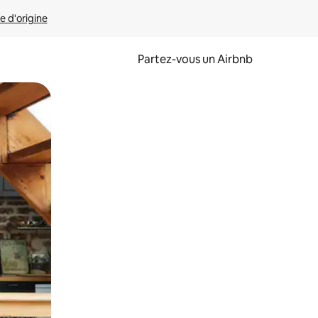
e d'origine
Partez-vous un Airbnb
et en les faisant glisser.