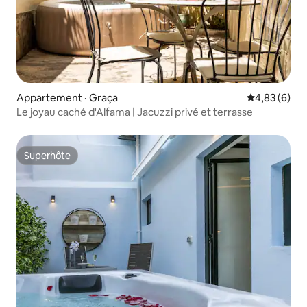
Appartement · Graça
Note moyenn
4,83 (6)
Le joyau caché d'Alfama | Jacuzzi privé et terrasse
Superhôte
Superhôte