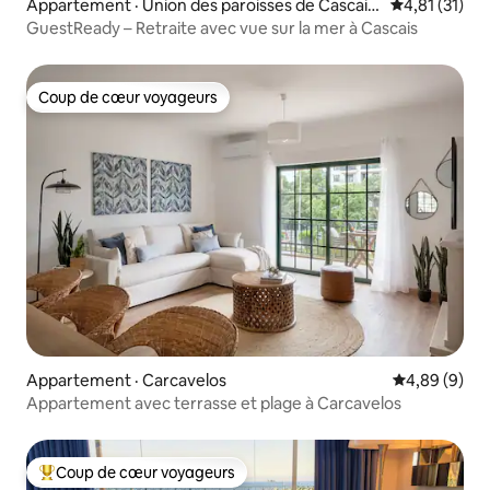
Appartement · Union des paroisses de Cascais
Note moyenne
4,81 (31)
et Estoril
GuestReady – Retraite avec vue sur la mer à Cascais
Coup de cœur voyageurs
Coup de cœur voyageurs
Appartement · Carcavelos
Note moyenn
4,89 (9)
Appartement avec terrasse et plage à Carcavelos
Coup de cœur voyageurs
Coup de cœur voyageurs parmi les plus aimés