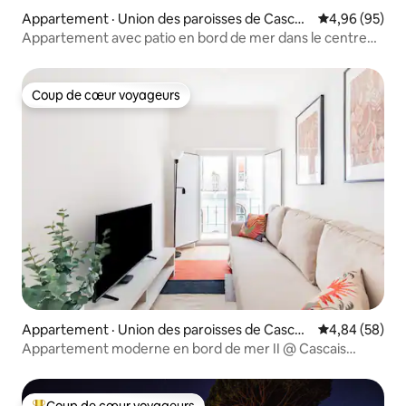
Appartement · Union des paroisses de Cascais
Note moyenne
4,96 (95)
et Estoril
Appartement avec patio en bord de mer dans le centre
historique de Cascais
Coup de cœur voyageurs
Coup de cœur voyageurs
Appartement · Union des paroisses de Cascais
Note moyenne
4,84 (58)
et Estoril
Appartement moderne en bord de mer II @ Cascais
historique
Coup de cœur voyageurs