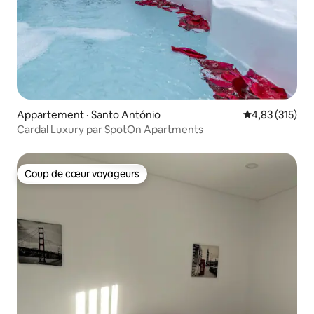
Appartement · Santo António
Note moyenne 
4,83 (315)
Cardal Luxury par SpotOn Apartments
Coup de cœur voyageurs
Coup de cœur voyageurs