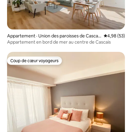
Appartement · Union des paroisses de Cascais
Note moyenne
4,98 (53)
et Estoril
Appartement en bord de mer au centre de Cascais
Coup de cœur voyageurs
Coup de cœur voyageurs