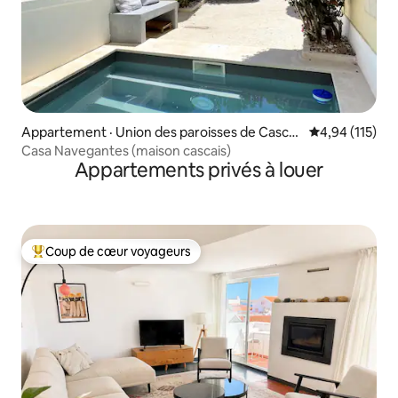
Appartement · Union des paroisses de Cascai
Note moyenne 
4,94 (115)
s et Estoril
Casa Navegantes (maison cascais)
Appartements privés à louer
Coup de cœur voyageurs
Coup de cœur voyageurs parmi les plus aimés