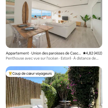
Appartement · Union des paroisses de Cascai
Note moyenne 
4,82 (402)
s et Estoril
Penthouse avec vue sur l'océan · Estoril · À distance de
marche de la plage
Coup de cœur voyageurs
Coup de cœur voyageurs parmi les plus aimés