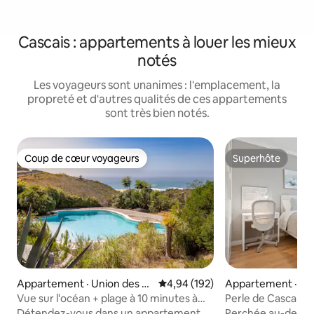
Cascais : appartements à louer les mieux
notés
Les voyageurs sont unanimes : l'emplacement, la
propreté et d'autres qualités de ces appartements
sont très bien notés.
Coup de cœur voyageurs
Superhôte
Coup de cœur voyageurs
Superhôte
Appartement · Union des p
Note moyenne de 4,94 sur 5, 1
4,94 (192)
Appartement · Un
aroisses de Cascais et Estori
roisses de Cascais 
Vue sur l'océan + plage à 10 minutes à
Perle de Cascais :
l
pied + nature paisible
gamme avec accès 
Détendez-vous dans un appartement
Perchée au-dessus