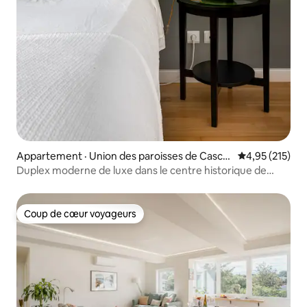
Appartement · Union des paroisses de Cascai
Note moyenne 
4,95 (215)
s et Estoril
Duplex moderne de luxe dans le centre historique de
Cascais
Coup de cœur voyageurs
Coup de cœur voyageurs