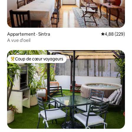
Appartement · Sintra
Note moyenne 
4,88 (229)
A vue d'oeil
Coup de cœur voyageurs
Coup de cœur voyageurs parmi les plus aimés