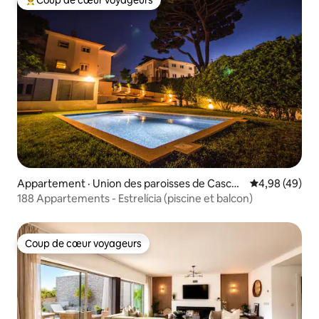
Coup de cœur voyageurs parmi les plus aimés
Appartement · Union des paroisses de Cascais
Note moyenne
4,98 (49)
et Estoril
188 Appartements - Estrelícia (piscine et balcon)
Coup de cœur voyageurs
Coup de cœur voyageurs