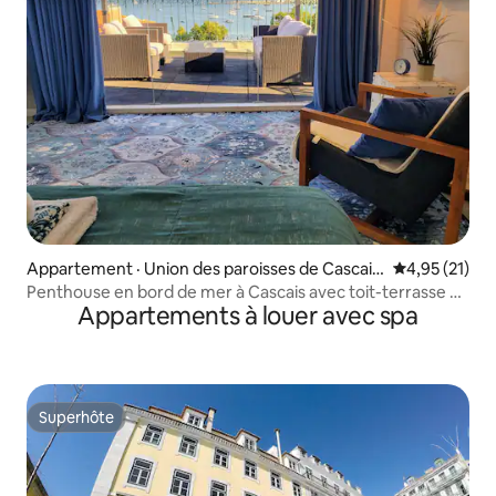
Appartement · Union des paroisses de Cascais
Note moyenne
4,95 (21)
et Estoril
Penthouse en bord de mer à Cascais avec toit-terrasse et
Appartements à louer avec spa
piscine spa
Superhôte
Superhôte