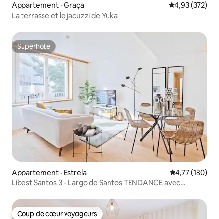
Appartement · Graça
Note moyenne 
4,93 (372)
La terrasse et le jacuzzi de Yuka
Superhôte
Superhôte
Appartement · Estrela
Note moyenne 
4,77 (180)
Libest Santos 3 - Largo de Santos TENDANCE avec
PISCINE
Coup de cœur voyageurs
Coup de cœur voyageurs