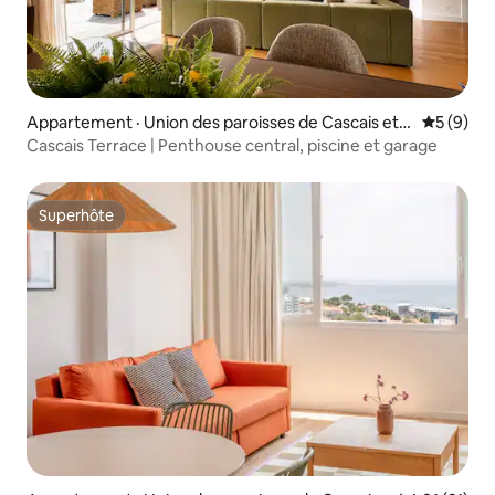
Appartement · Union des paroisses de Cascais et E
Note moy
5 (9)
storil
Cascais Terrace | Penthouse central, piscine et garage
Superhôte
Superhôte