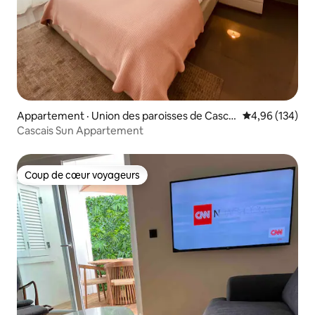
Appartement · Union des paroisses de Cascai
Note moyenne 
4,96 (134)
s et Estoril
Cascais Sun Appartement
Coup de cœur voyageurs
Coup de cœur voyageurs