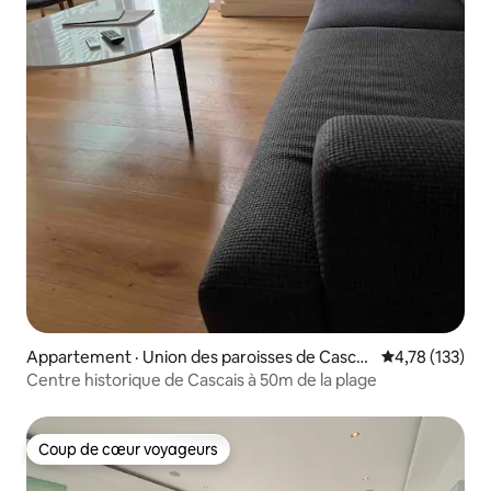
Appartement · Union des paroisses de Cascai
Note moyenne 
4,78 (133)
s et Estoril
Centre historique de Cascais à 50m de la plage
Coup de cœur voyageurs
Coup de cœur voyageurs