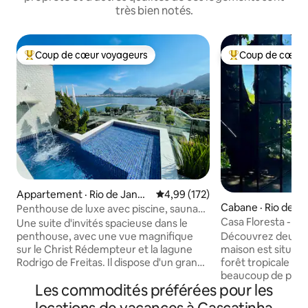
très bien notés.
Coup de cœur voyageurs
Coup de cœur 
Coup de cœur voyageurs parmi les plus aimés
Coup de cœur voy
Appartement · Rio de Janeir
Note moyenne de 4,99 sur 5, 1
4,99 (172)
o
Cabane · Rio de Ja
Penthouse de luxe avec piscine, sauna
et intimité.
Casa Floresta - Par
Une suite d'invités spacieuse dans le
l'océan
penthouse, avec une vue magnifique
Découvrez deux m
sur le Christ Rédempteur et la lagune
maison est située 
Rodrigo de Freitas. Il dispose d'un grand
forêt tropicale u
espace extérieur avec une piscine et
beaucoup de paix 
Les commodités préférées pour les
une cascade, d'une demi-salle de bain,
sur la mer de Lebl
d'un sauna à vapeur avec douche, d'une
serez à 2 km de l'a