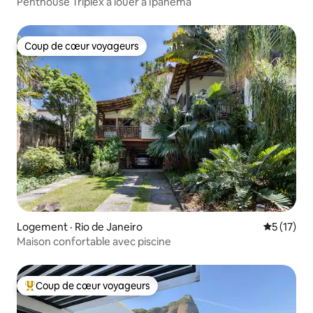
Penthouse Triplex à louer à Ipanema
Coup de cœur voyageurs
Coup de cœur voyageurs
Logement · Rio de Janeiro
Note moye
5 (17)
Maison confortable avec piscine
Coup de cœur voyageurs
Coup de cœur voyageurs parmi les plus aimés