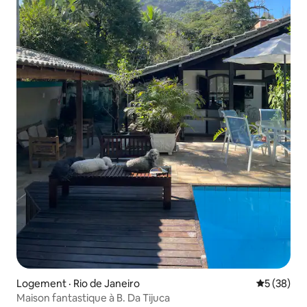
Logement · Rio de Janeiro
Note moye
5 (38)
Maison fantastique à B. Da Tijuca