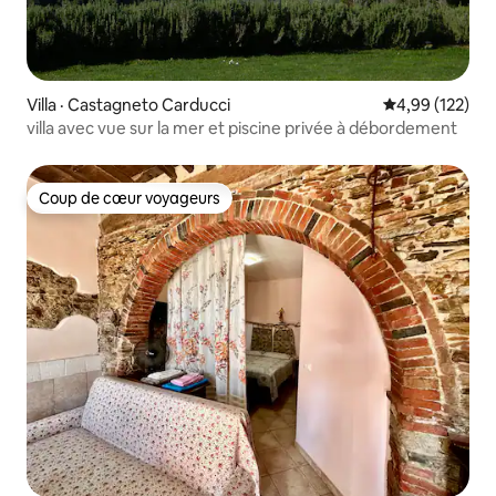
Villa · Castagneto Carducci
Note moyenne 
4,99 (122)
villa avec vue sur la mer et piscine privée à débordement
Coup de cœur voyageurs
Coup de cœur voyageurs