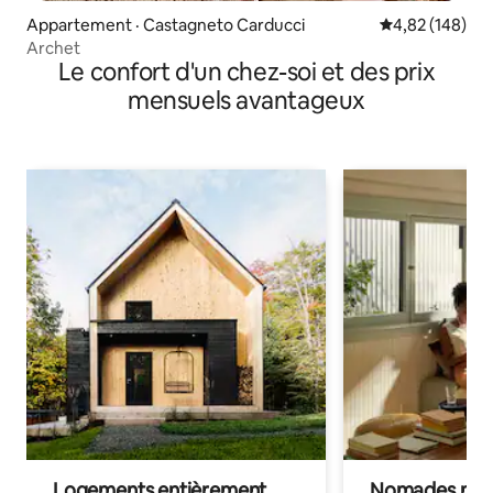
Appartement · Castagneto Carducci
Note moyenne 
4,82 (148)
Archet
Le confort d'un chez-soi et des prix
mensuels avantageux
Logements entièrement
Nomades num