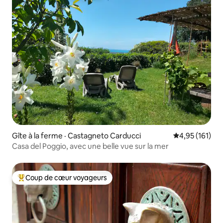
Gîte à la ferme · Castagneto Carducci
Note moyenne 
4,95 (161)
Casa del Poggio, avec une belle vue sur la mer
Coup de cœur voyageurs
Coup de cœur voyageurs parmi les plus aimés