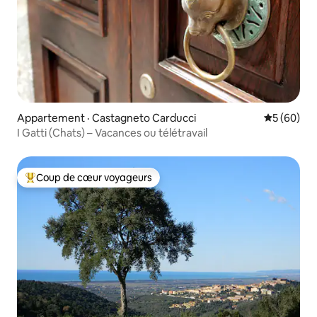
Appartement · Castagneto Carducci
Note moye
5 (60)
I Gatti (Chats) – Vacances ou télétravail
Coup de cœur voyageurs
Coup de cœur voyageurs parmi les plus aimés