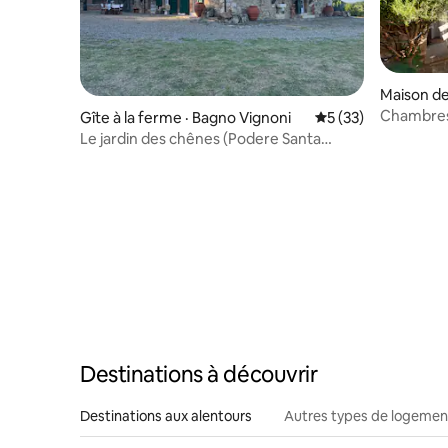
Maison de
chiello
Chambres
Gîte à la ferme · Bagno Vignoni
Note moyenne de 5
5 (33)
Le jardin des chênes (Podere Santa
Caterina)
Destinations à découvrir
Destinations aux alentours
Autres types de logemen