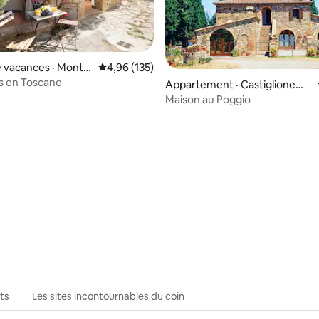
 vacances · Montic
Note moyenne de 4,96 sur 5, 135 commentai
4,96 (135)
 en Toscane
 sur 5, 33 commentaires
Appartement · Castiglione
d'Orcia
Maison au Poggio
ts
Les sites incontournables du coin