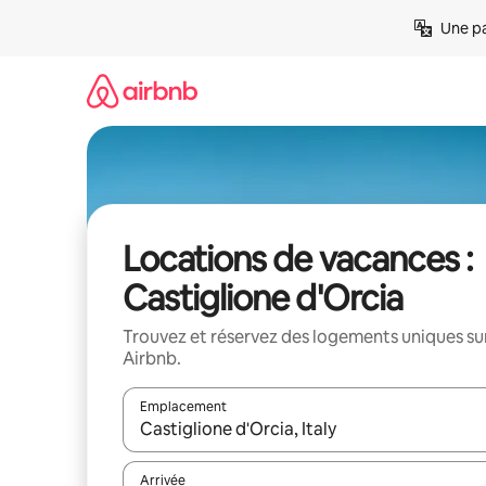
Aller
Une pa
directement
au
contenu
Locations de vacances :
Castiglione d'Orcia
Trouvez et réservez des logements uniques su
Airbnb.
Emplacement
Quand les résultats sont affichés, parcourez-les en 
Arrivée