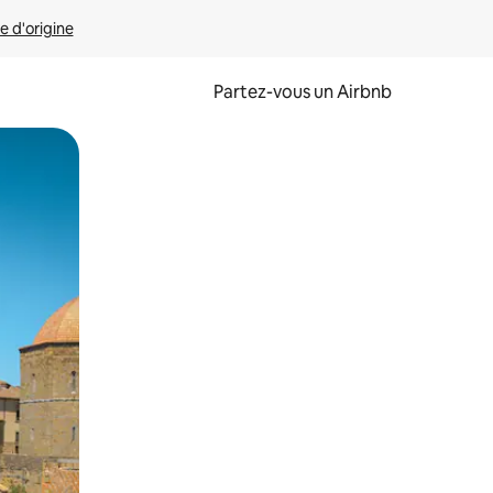
e d'origine
Partez-vous un Airbnb
et en les faisant glisser.