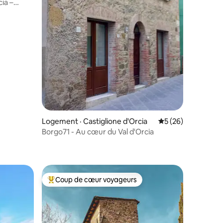
ia –
Logement · Castiglione d'Orcia
Note moyenne de 5
5 (26)
Borgo71 - Au cœur du Val d'Orcia
res
Coup de cœur voyageurs
Coup de cœur voyageurs parmi les plus aimés