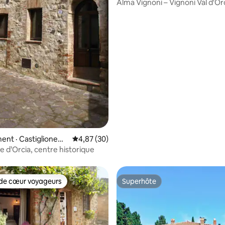
cia
Alma Vignoni – Vignoni Val d'Orc
Bagno Vignoni
nt · Castiglione
Note moyenne de 4,87 sur 5, 30 commentai
4,87 (30)
e d’Orcia, centre historique
de cœur voyageurs
Superhôte
cœur voyageurs parmi les plus aimés
Superhôte