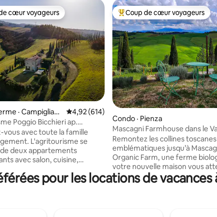
de cœur voyageurs
Coup de cœur voyageurs
cœur voyageurs parmi les plus aimés
Coup de cœur voyageurs parmi 
sur 5, 238 commentaires
ferme · Campiglia
Note moyenne de 4,92 sur 5, 614 commentai
4,92 (614)
Condo · Pienza
sme Poggio Bicchieri ap.
Mascagni Farmhouse dans le Val
vous avec toute la famille
Pienza
Remontez les collines toscanes
ogement. L'agritourisme se
emblématiques jusqu’à Mascag
de deux appartements
Organic Farm, une ferme biolo
nts avec salon, cuisine,
votre nouvelle maison vous att
t salle de bain. Vous n’aurez
érées pour les locations de vacances à
grange du XVIe siècle finemen
tager avec les autres clients car
restaurée, nichée entre oliviers
 pris soin d’organiser tout de
champs de blé. Détendez-vous
 ce que chacun ait ses propres
prenant une tasse de thé, cueil
t que tout soit séparé. À
romarin et de la lavande dans le
r, il y a un barbecue, une table