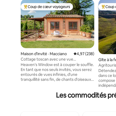
Coup de cœur voyageurs
Coup 
Coup de cœur voyageurs parmi les plus aimés
Coup de 
Maison d'invité · Macciano
Note moyenne de 4,97 
4,97 (238)
Cottage toscan avec une vue
Gîte à la 
paradisiaque
Heaven's Window est à couper le souffle.
D'orcia
Agritouri
En tant que nos seuls invités, vous serez
Memoria
Détendez-
entourés de vues infinies, d'une
dans ce l
tranquillité sans fin, de chants d'oiseaux
compose 
et de cerfs qui brament. En bas de la
indépenda
vallée et lors de vos promenades, vous
chambre e
Les commodités préf
pourrez apercevoir des renards, des
rien à par
furets et des sangliers. Ramassez des
nous avons
piquants de porc-épic. Respirez ! À mi-
manière à
chemin entre Rome et Florence. Proche
espaces e
de Sienne, du Val d'Orcia et
l'extérieu