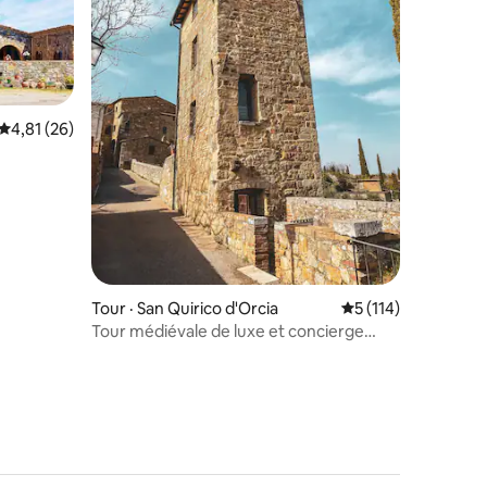
res
Note moyenne de 4,81 sur 5, 26 commentaires
4,81 (26)
Tour · San Quirico d'Orcia
Note moyenne de 5
5 (114)
Tour médiévale de luxe et concierge
privé