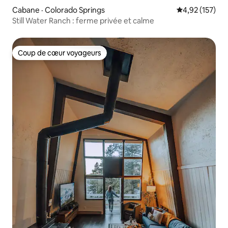
Cabane · Colorado Springs
Note moyenne 
4,92 (157)
Still Water Ranch : ferme privée et calme
Coup de cœur voyageurs
Coup de cœur voyageurs