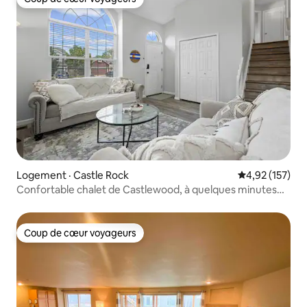
Coup de cœur voyageurs
Logement · Castle Rock
Note moyenne 
4,92 (157)
Confortable chalet de Castlewood, à quelques minutes
de DT Castle Rock
Coup de cœur voyageurs
Coup de cœur voyageurs