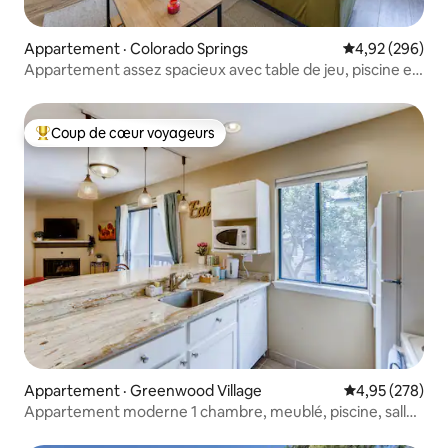
Appartement · Colorado Springs
Note moyenne 
4,92 (296)
Appartement assez spacieux avec table de jeu, piscine et
terrain de basket
Coup de cœur voyageurs
Coup de cœur voyageurs parmi les plus aimés
Appartement · Greenwood Village
Note moyenne 
4,95 (278)
Appartement moderne 1 chambre, meublé, piscine, salle
de sport | DTC