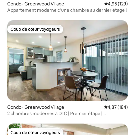
Condo · Greenwood Village
Note moyenne 
4,95 (129)
Appartement moderne d'une chambre au dernier étage !
Coup de cœur voyageurs
Coup de cœur voyageurs
Condo · Greenwood Village
Note moyenne 
4,87 (184)
2 chambres modernes à DTC | Premier étage |
5 personnes
Coup de cœur voyageurs