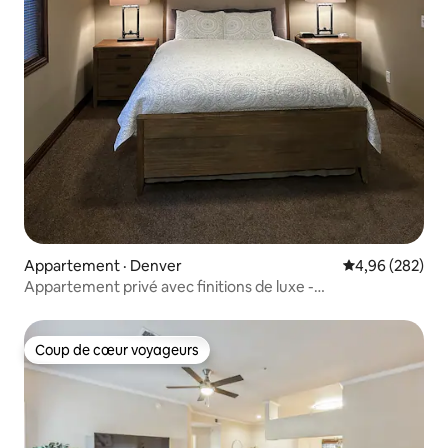
Appartement · Denver
Note moyenne 
4,96 (282)
Appartement privé avec finitions de luxe -
1 chambre/1 salle de bain
Coup de cœur voyageurs
Coup de cœur voyageurs