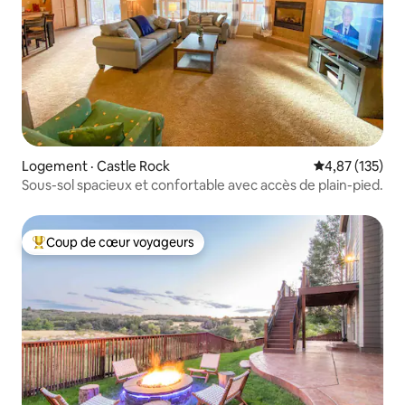
Logement · Castle Rock
Note moyenne 
4,87 (135)
Sous-sol spacieux et confortable avec accès de plain-pied.
Coup de cœur voyageurs
Coup de cœur voyageurs parmi les plus aimés