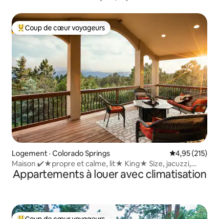
Coup de cœur voyageurs
Coup de cœur voyageurs parmi les plus aimés
Logement · Colorado Springs
Note moyenne 
4,95 (215)
Maison ✔️★propre et calme, lit★ King★ Size, jacuzzi,
Appartements à louer avec climatisation
vues★ panoramiques✔️
Coup de cœur voyageurs