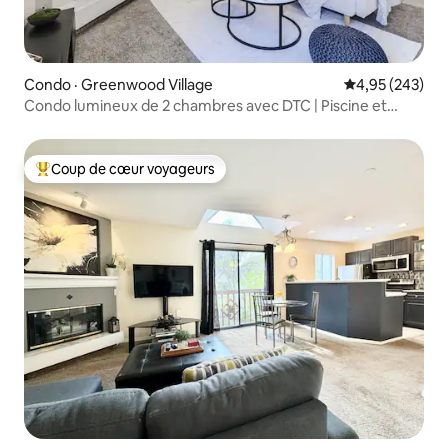
Condo · Greenwood Village
Note moyenne 
4,95 (243)
Condo lumineux de 2 chambres avec DTC | Piscine et
foyer
Coup de cœur voyageurs
Coup de cœur voyageurs parmi les plus aimés