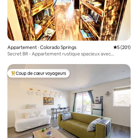
Appartement · Colorado Springs
Note moyen
5 (201)
Secret BR - Appartement rustique spacieux avec
bibliothèque
Coup de cœur voyageurs
Coup de cœur voyageurs parmi les plus aimés