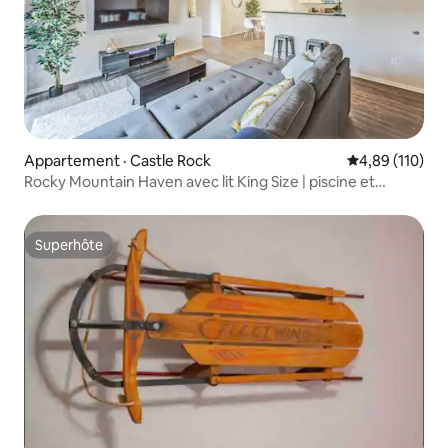
Appartement · Castle Rock
Note moyenne 
4,89 (110)
Rocky Mountain Haven avec lit King Size | piscine et
jacuzzi
Superhôte
Superhôte