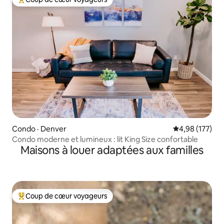
Coup de cœur voyageurs parmi les plus aimés
Condo · Denver
Note moyenne 
4,98 (177)
Condo moderne et lumineux : lit King Size confortable
Maisons à louer adaptées aux familles
Coup de cœur voyageurs
Coup de cœur voyageurs parmi les plus aimés