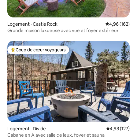
Logement · Castle Rock
Note moyenne 
4,96 (162)
Grande maison luxueuse avec vue et foyer extérieur
Coup de cœur voyageurs
Coup de cœur voyageurs parmi les plus aimés
Logement · Divide
Note moyenne 
4,93 (127)
Cabane en A avec salle de jeux, foyer et sauna