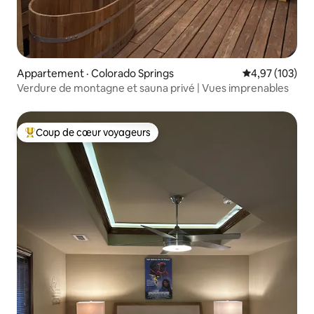
Appartement · Colorado Springs
Note moyenne 
4,97 (103)
Verdure de montagne et sauna privé | Vues imprenables
Coup de cœur voyageurs
Coup de cœur voyageurs parmi les plus aimés