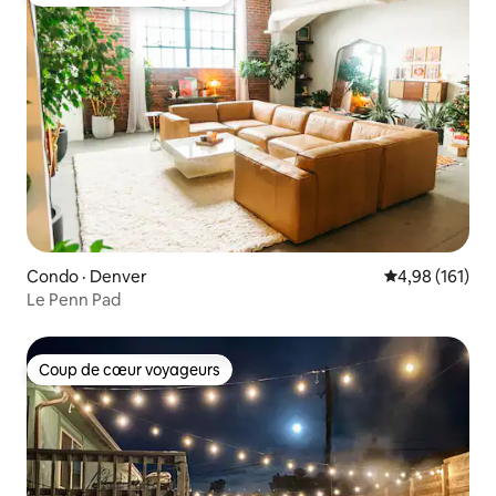
Coup de cœur voyageurs
Condo · Denver
Note moyenne 
4,98 (161)
Le Penn Pad
Coup de cœur voyageurs
Coup de cœur voyageurs