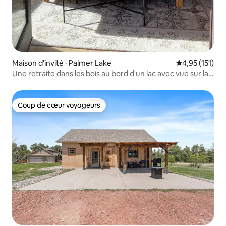
Maison d'invité · Palmer Lake
Note moyenne 
4,95 (151)
Une retraite dans les bois au bord d'un lac avec vue sur la
montagne !
Coup de cœur voyageurs
Coup de cœur voyageurs