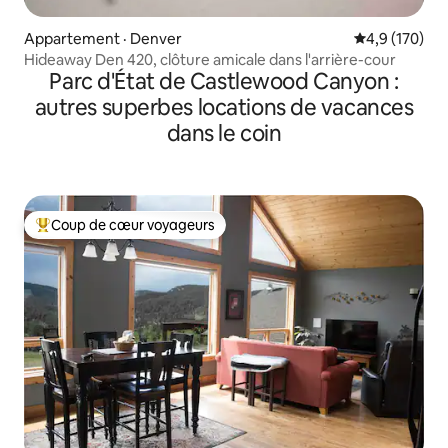
Appartement · Denver
Note moyenne
4,9 (170)
Hideaway Den 420, clôture amicale dans l'arrière-cour
Parc d'État de Castlewood Canyon :
autres superbes locations de vacances
dans le coin
Coup de cœur voyageurs
Coup de cœur voyageurs parmi les plus aimés