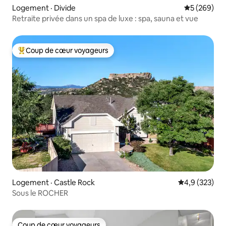
Logement · Divide
Note moyen
5 (269)
Retraite privée dans un spa de luxe : spa, sauna et vue
Coup de cœur voyageurs
Coup de cœur voyageurs parmi les plus aimés
Logement · Castle Rock
Note moyenne
4,9 (323)
Sous le ROCHER
Coup de cœur voyageurs