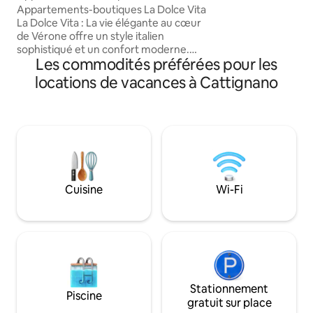
Pietra
Appartements-boutiques La Dolce Vita
supplémentaires d
La Dolce Vita : La vie élégante au cœur
extérieur particul
de Vérone offre un style italien
terrasse couverte 
sophistiqué et un confort moderne.
parfaite pour prof
Les commodités préférées pour les
Sélectionnés pour les voyageurs qui
aux heures les plu
apprécient la qualité et un emplacement
journée grâce à l
locations de vacances à Cattignano
de choix. • Repos de qualité supérieure :
2 chambres avec des surmatelas en
mousse à mémoire de forme de 5 cm
d’épaisseur (dont une avec balcon
privé). • Confidentialité : 2 salles de bain
et une cuisine entièrement équipée.
• Accès : en dehors de la zone à
circulation limitée (ZTL); stationnement
Cuisine
Wi-Fi
public gratuit à 50 m. Frais (en espèces
au départ) : •⁠ ⁠Nettoyage : 55 € •⁠ ⁠Taxe
municipale : 3,50 €/personne/nuit, pour
les 4 premières nuits.
Stationnement
Piscine
gratuit sur place