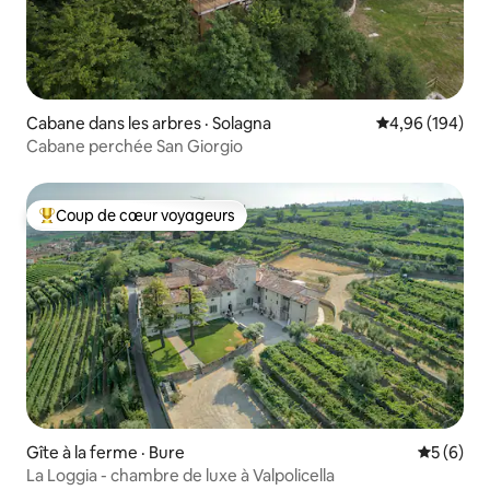
Cabane dans les arbres · Solagna
Note moyenne 
4,96 (194)
Cabane perchée San Giorgio
Coup de cœur voyageurs
Coup de cœur voyageurs parmi les plus aimés
Gîte à la ferme · Bure
Note moy
5 (6)
La Loggia - chambre de luxe à Valpolicella