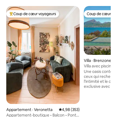
Coup de cœur voyageurs
Coup de cœur vo
Coup de cœur voyageurs parmi les plus aimés
Coup de cœur vo
Villa · Brenzone su
Villa avec piscine 
Garde
Une oasis contem
ceux qui recherch
l’intimité et le cal
exclusive avec gra
débordement, saun
spectaculaire sur l
4 personnes qui r
détente sans com
Appartement · Veronetta
Note moyenne de 4,98 sur 5, 3
4,98 (353)
possibilité d'accuei
Appartement-boutique • Balcon • Ponte
6 personnes grâce