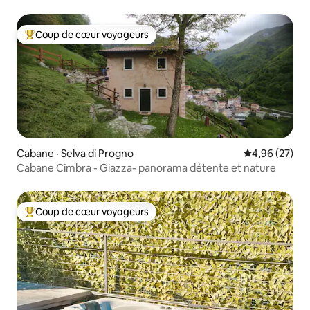
Coup de cœur voyageurs
Coup de cœur voyageurs parmi les plus aimés
Cabane · Selva di Progno
Note moyenne
4,96 (27)
Cabane Cimbra - Giazza- panorama détente et nature
Coup de cœur voyageurs
Coup de cœur voyageurs parmi les plus aimés