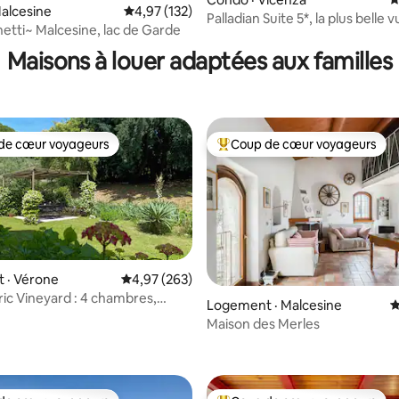
alcesine
Note moyenne de 4,97 sur 5, 132 commentai
4,97 (132)
Palladian Suite 5*, la plus belle 
sur 5, 149 commentaires
etti~ Malcesine, lac de Garde
Vicence
Maisons à louer adaptées aux familles
de cœur voyageurs
Coup de cœur voyageurs
cœur voyageurs parmi les plus aimés
Coup de cœur voyageurs parmi 
 · Vérone
Note moyenne de 4,97 sur 5, 263 commentai
4,97 (263)
oric Vineyard : 4 chambres,
sur 5, 125 commentaires
Logement · Malcesine
N
e bain et jardin
Maison des Merles