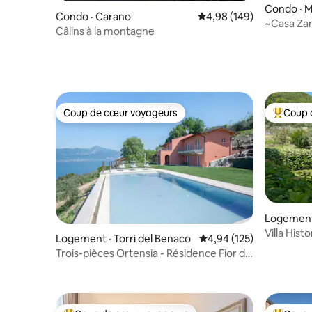
Condo · M
Condo · Carano
Note moyenne de 4,98 
4,98 (149)
~Casa Zan
Câlins à la montagne
Coup de cœur voyageurs
Coup 
Coup de cœur voyageurs
Coup de 
Logement
Villa Hist
Logement · Torri del Benaco
Note moyenne de 4,94 
4,94 (125)
4 salles d
Trois-pièces Ortensia - Résidence Fior di
Lavanda