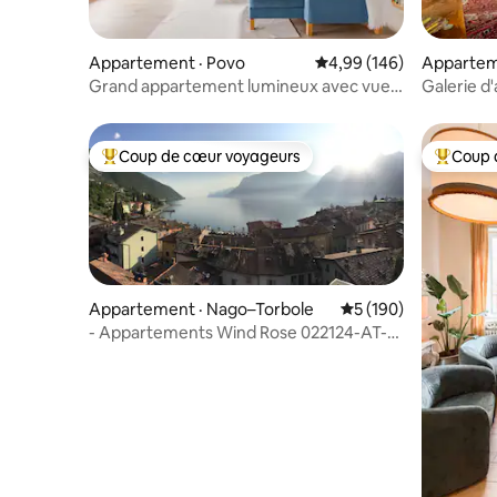
Appartement · Povo
Note moyenne de 4,99 
4,99 (146)
Apparteme
Grand appartement lumineux avec vue
Galerie d'
panoramique
Dogesho
Coup de cœur voyageurs
Coup 
Coup de cœur voyageurs parmi les plus aimés
Coup de 
Appartement · Nago–Torbole
Note moyenne de 5 
5 (190)
- Appartements Wind Rose 022124-AT-
815342