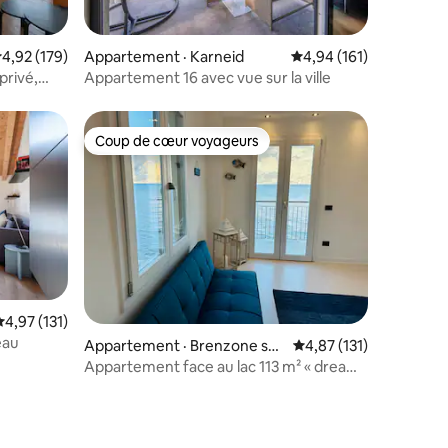
res
ote moyenne de 4,92 sur 5, 179 commentaires
4,92 (179)
Appartement · Karneid
Note moyenne de 4,94
4,94 (161)
privé,
Appartement 16 avec vue sur la ville
Coup de cœur voyageurs
les plus aimés
Coup de cœur voyageurs
Note moyenne de 4,97 sur 5, 131 commentaires
4,97 (131)
eau
Appartement · Brenzone sul
Note moyenne de 4,87
4,87 (131)
Garda
Appartement face au lac 113 m² « dream
on the lake »