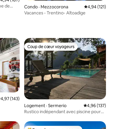
res
vue de
Condo · Mezzocorona
Note moyenne de 4,94
4,94 (121)
Vacances - Trentino- Altoadige
Coup de cœur voyageurs
les plus aimés
Coup de cœur voyageurs
res
ote moyenne de 4,97 sur 5, 143 commentaires
4,97 (143)
Logement · Sermerio
Note moyenne de 4,96 
4,96 (137)
Rustico indépendant avec piscine pour
jusqu'à 8 personnes