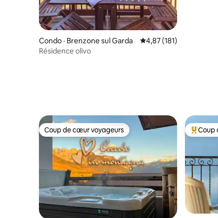
Condo · Brenzone sul Garda
Note moyenne de 4,87 
4,87 (181)
Résidence olivo
Coup de cœur voyageurs
Coup 
Coup de cœur voyageurs
Coup de 