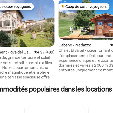
de cœur voyageurs
Coup de cœur voyageurs
cœur voyageurs parmi les plus aimés
Coup de cœur voyageurs parmi 
Cabane · Predazzo
N
Chalet El Baitel - cœur romanti
sur 5, 180 commentaires
nt · Riva del Gar
Note moyenne de 4,97 sur 5, 489 commentai
4,97 (489)
l'Alpe Lusia
L'emplacement idéal pour une
de, grande terrasse et soleil
expérience unique et relaxante
 votre retraite parfaite à Riva
dormirez et vivrez à 2 000 m d'a
 ! Notre appartement, niché
entourés uniquement de mont
adre magnifique et ensoleillé,
de silence. Dans le chalet, vous
'une terrasse spacieuse offrant
trouverez tout le confort (bain
mprenable sur les montagnes.
sauna, kitchenette, télévision 
ut confort, des chambres
mmodités populaires dans les locations
LCD) et depuis la terrasse, vou
les à une cuisine équipée, nous
profiter de la vue imprenable su
ons une détente maximale.
chaîne de Lagorai et le groupe P
limatisation (uniquement dans le
Martino. Fabriquée en bois de p
un parking et une connexion Wi-
parfumé, elle est meublée avec
e, votre séjour sera parfait. De