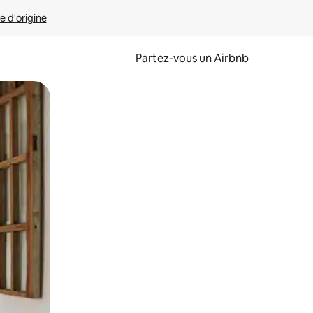
e d'origine
Partez-vous un Airbnb
et en les faisant glisser.