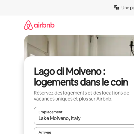
Aller
Une pa
directement
au
contenu
Lago di Molveno :
logements dans le coin
Réservez des logements et des locations de
vacances uniques et plus sur Airbnb.
Emplacement
Quand les résultats sont affichés, parcourez-les en 
Arrivée