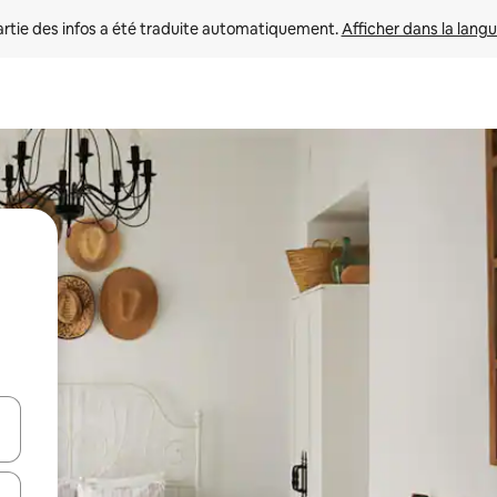
rtie des infos a été traduite automatiquement. 
Afficher dans la langu
utilisant les flèches vers le haut et vers le bas, ou en appuyant dessus 