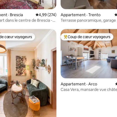
sur 5, 146 commentaires
nt · Brescia
Note moyenne de 4,99 sur 5, 274 commentai
4,99 (274)
Appartement · Trento
N
art dans le centre de Brescia -
Terrasse panoramique, garage 
use
stationnements
de cœur voyageurs
Coup de cœur voyageurs
cœur voyageurs parmi les plus aimés
Coup de cœur voyageurs parmi 
sur 5, 190 commentaires
Appartement · Arco
Casa Vera, mansarde vue chât