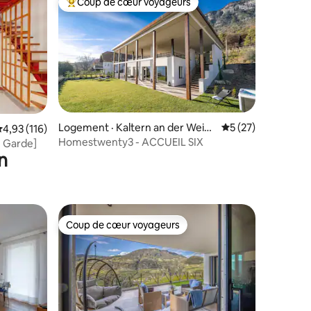
Coup de cœur voyageurs
les plus aimés
Coup de cœur voyageurs parmi les plus aimés
res
Logement · Kaltern an der Weins
Note moyenne de 5
5 (27)
ote moyenne de 4,93 sur 5, 116 commentaires
4,93 (116)
traße
Homestwenty3 - ACCUEIL SIX
e Garde]
n
Coup de cœur voyageurs
Coup de cœur voyageurs