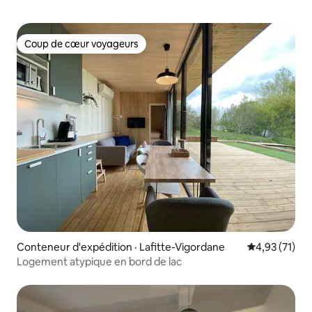
Coup de cœur voyageurs
Coup de cœur voyageurs
Conteneur d'expédition · Lafitte-Vigordane
Note moyenne
4,93 (71)
Logement atypique en bord de lac