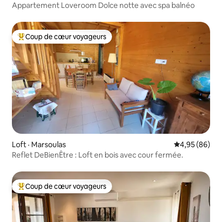
Appartement Loveroom Dolce notte avec spa balnéo
Coup de cœur voyageurs
Coup de cœur voyageurs parmi les plus aimés
Loft · Marsoulas
Note moyenne
4,95 (86)
Reflet DeBienÊtre : Loft en bois avec cour fermée.
Coup de cœur voyageurs
Coup de cœur voyageurs parmi les plus aimés