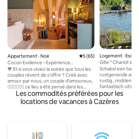
Logement · Escoul
Appartement · Noé
Note moyenne de 5 sur 5, 
5 (65)
Gïte “ Chariot en b
Cocon Evidence • Expérience
romantique • Terrasse
Schakel een tandje terug in deze unieke,
🧡 Et si vous viviez la soirée que tous les
rustgevende acco
couples rêvent de s’offrir ? Créé avec
rustig , midden in
amour par nous, un couple d’amoureux,
fantastisch uitzic
🧑🏻‍❤️‍💋‍👩🏻 ce lieu a été pensé dans les
Les commodités préférées pour les
Mooie wandelroute
moindres détails pour vous offrir une
heerlijk zwemmen 
parenthèse romantique hors du temps.
locations de vacances à Cazères
onze natuur zwemvijver. Oo
Surprenez votre moitié et vivez une
roze stad Toulous
vraie expérience dans cette Love Room
te bereiken En an
romantique à la décoration unique,
Franse markten liggen
colorée et soigneusement imaginée. ✨
Girons of Mas d’A
🫧 Allumez les bougies et partagez un
in Montbrun Bocag
moment de bien-être et de détente