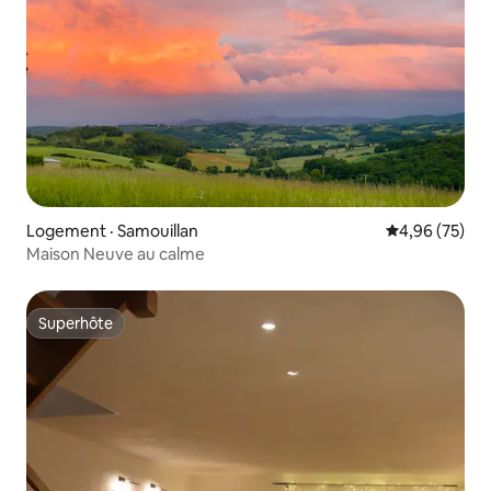
Logement · Samouillan
Note moyenne
4,96 (75)
Maison Neuve au calme
Superhôte
Superhôte