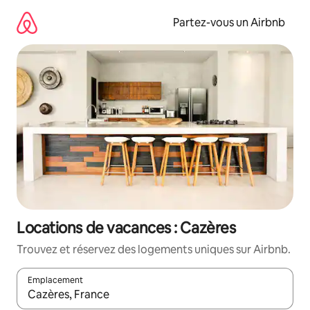
Aller
directement
Partez-vous un Airbnb
au
contenu
Locations de vacances : Cazères
Trouvez et réservez des logements uniques sur Airbnb.
Emplacement
Quand les résultats sont affichés, parcourez-les en utilisant les 