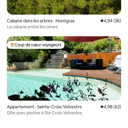
Cabane dans les arbres · Montgras
Note moyenne
4,94 (36)
La cabane entre les cimes
Coup de cœur voyageurs
Coup de cœur voyageurs parmi les plus aimés
Appartement · Sainte-Croix-Volvestre
Note moyenne
4,98 (62)
Gîte avec piscine à Ste Croix Volvestre