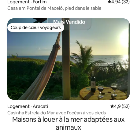
Logement · Fortim
Note moyenne
4,94 (32)
Casa em Pontal de Maceió, pied dans le sable
Coup de cœur voyageurs
Coup de cœur voyageurs
Logement · Aracati
Note moyenn
4,9 (52)
Casinha Estrela do Mar avec l'océan à vos pieds
Maisons à louer à la mer adaptées aux
animaux