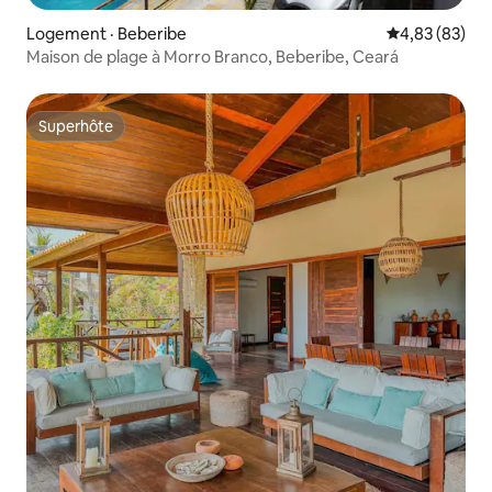
Logement · Beberibe
Note moyenne
4,83 (83)
Maison de plage à Morro Branco, Beberibe, Ceará
Superhôte
Superhôte