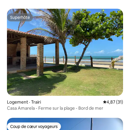
Superhôte
Superhôte
Logement · Trairi
Note moyenne
4,87 (31)
Casa Amarela - Ferme sur la plage - Bord de mer
Coup de cœur voyageurs
Coup de cœur voyageurs