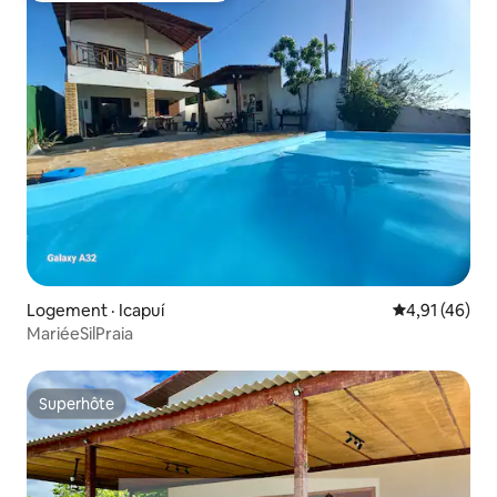
Logement · Icapuí
Note moyenne
4,91 (46)
MariéeSilPraia
Superhôte
Superhôte