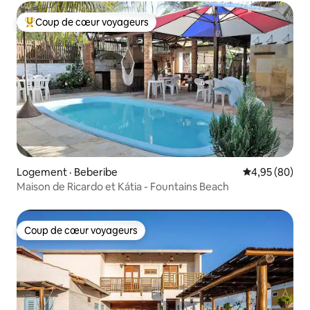
Coup de cœur voyageurs
Coup de cœur voyageurs parmi les plus aimés
Logement · Beberibe
Note moyenne
4,95 (80)
Maison de Ricardo et Kátia - Fountains Beach
Coup de cœur voyageurs
Coup de cœur voyageurs