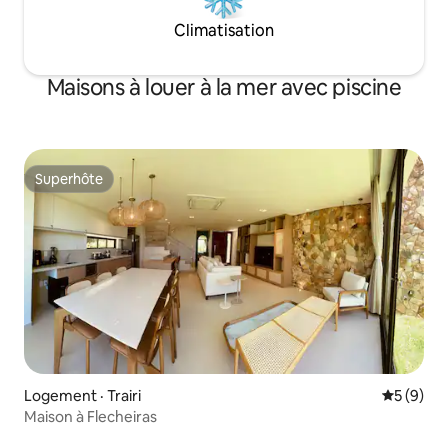
Climatisation
Maisons à louer à la mer avec piscine
Superhôte
Superhôte
Logement · Trairi
Note moy
5 (9)
Maison à Flecheiras