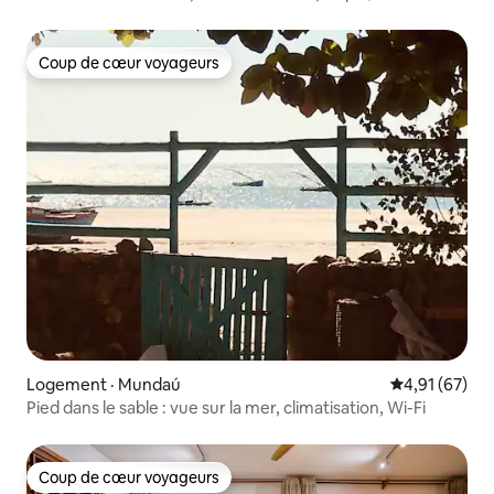
Coup de cœur voyageurs
Coup de cœur voyageurs
Logement · Mundaú
Note moyenne
4,91 (67)
Pied dans le sable : vue sur la mer, climatisation, Wi-Fi
Coup de cœur voyageurs
Coup de cœur voyageurs