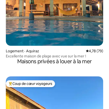
Logement · Aquiraz
Note moyenne
4,78 (79)
Excellente maison de plage avec vue sur la mer !
Maisons privées à louer à la mer
Coup de cœur voyageurs
Coup de cœur voyageurs parmi les plus aimés