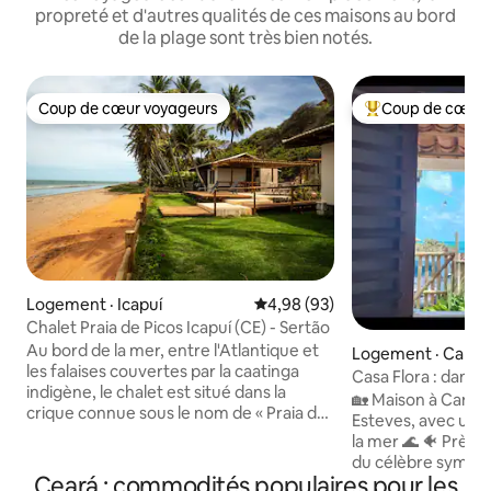
propreté et d'autres qualités de ces maisons au bord
de la plage sont très bien notés.
Coup de cœur voyageurs
Coup de cœur 
Coup de cœur voyageurs
Coup de cœur voy
Logement · Icapuí
Note moyenne de 4,98 sur 5, 
4,98 (93)
Chalet Praia de Picos Icapuí (CE) - Sertão
Au bord de la mer, entre l'Atlantique et
Logement · Cano
les falaises couvertes par la caatinga
a
Casa Flora : dans l
indigène, le chalet est situé dans la
avec vue sur la me
🏡 Maison à Canoa
crique connue sous le nom de « Praia de
Esteves, avec une 
Picos », à côté de Peroba, ville d'Icapuí. Il
la mer 🌊 🐠 Près des piscines naturelles,
intègre, avec deux autres espaces (que
du célèbre symbol
vous pouvez également réserver ici) et
Ceará : commodités populaires pour les
meilleurs bars de plage 🏖️ 