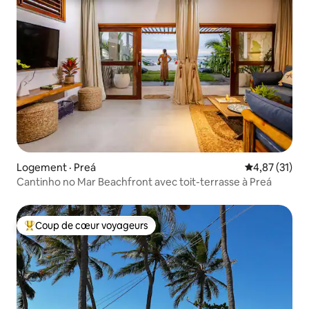
Logement · Preá
Note moyenne
4,87 (31)
Cantinho no Mar Beachfront avec toit-terrasse à Preá
Coup de cœur voyageurs
Coup de cœur voyageurs parmi les plus aimés