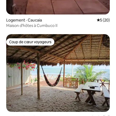
Logement · Caucaia
Note moye
5 (20)
Maison d'hôtes à Cumbuco II
Coup de cœur voyageurs
Coup de cœur voyageurs