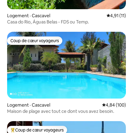
Logement · Cascavel
Note moyenne
4,91 (11)
Casa do Rio, Águas Belas - FDS ou Temp.
Coup de cœur voyageurs
Coup de cœur voyageurs
Logement · Cascavel
Note moyenne 
4,84 (100)
Maison de plage avec tout ce dont vous avez besoin.
Coup de cœur voyageurs
Coup de cœur voyageurs parmi les plus aimés