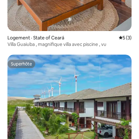
Logement · State of Ceará
Note moy
5 (3)
Villa Guaiuba , magnifique villa avec piscine , vu
Superhôte
Superhôte