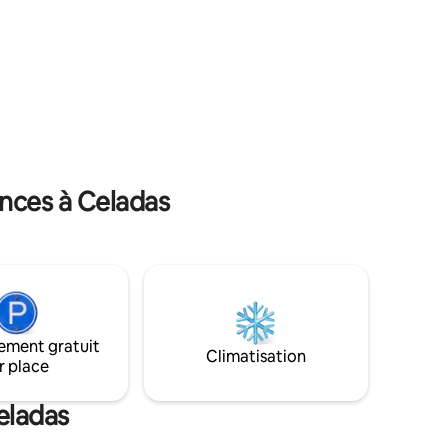
figurent sur la liste des plus beaux
 nous
villages d'Espagne, tels que Albarracín et
es
Rubielos de Mora.
pendantes
 les
nces à Celadas
ement gratuit
Climatisation
r place
eladas