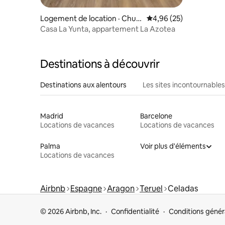
Logement de location · Chulill
Note moyenne de 4,96
4,96 (25)
a
Casa La Yunta, appartement La Azotea
Destinations à découvrir
Destinations aux alentours
Les sites incontournables
Madrid
Barcelone
Locations de vacances
Locations de vacances
Palma
Voir plus d'éléments
Locations de vacances
Airbnb
Espagne
Aragon
Teruel
Celadas
© 2026 Airbnb, Inc.
Confidentialité
Conditions génér