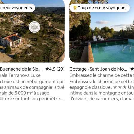
 cœur voyageurs
Coup de cœur voyageurs
 cœur voyageurs
Coup de cœur voyageurs parmi 
 Buenache de la Sierr
Note moyenne de 4,9 sur 5, 29 commentai
4,9 (29)
Cottage · Sant Joan de Mor
N
ó
rale Terranova Luxe
Embrassez le charme de cette
espagnole classique
 Luxe est un hébergement qui
Embrassez le charme de cette
es animaux de compagnie, situé
espagnole classique. ★★★ Un
rrain de 5 000 m² à usage
intime dans la montagne entou
clôturé sur tout son périmètre
d'oliviers, de caroubiers, d'ama
cher les chiens de s'échapper.
citronniers, de cactus. Un
pour quatre personnes (une
environnement calme en plein
vec un lit double 150x200 et
montagne. Masía La Paz, est u
avec deux lits de 90). Si la
rustique de 25 000 mètres avec
on est pour deux personnes,
barbecue, jardins et un moulin à
rez accès qu'à l'une des deux
historique en cours de restaura