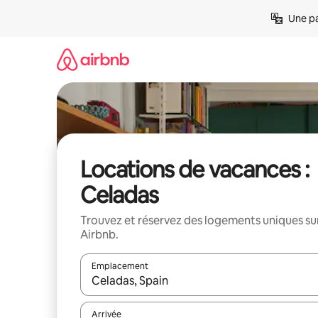
Aller
Une pa
directement
au
contenu
Locations de vacances :
Celadas
Trouvez et réservez des logements uniques su
Airbnb.
Emplacement
Quand les résultats sont affichés, parcourez-les en 
Arrivée