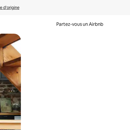
e d'origine
Partez-vous un Airbnb
et en les faisant glisser.