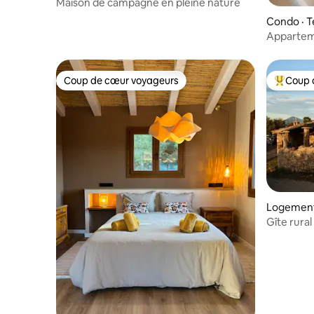
Maison de campagne en pleine nature
Condo · T
Appartem
appartem
Coup de cœur voyageurs
Coup 
Coup de cœur voyageurs
Coup de 
Logement
estrat
Gîte rural