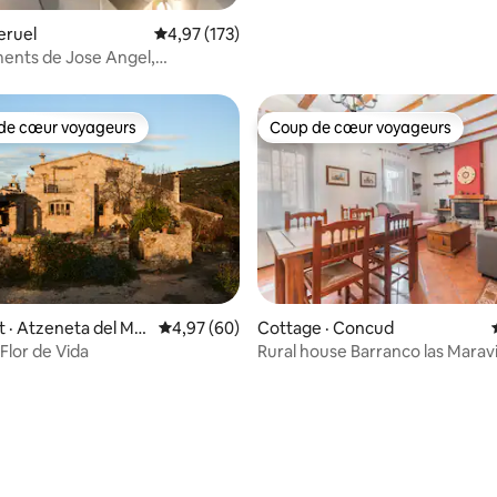
eruel
Note moyenne de 4,97 sur 5, 173 commentai
4,97 (173)
ents de Jose Angel,
ent supérieur
de cœur voyageurs
Coup de cœur voyageurs
cœur voyageurs parmi les plus aimés
Coup de cœur voyageurs
 · Atzeneta del Ma
Note moyenne de 4,97 sur 5, 60 commentai
4,97 (60)
Cottage · Concud
 Flor de Vida
Rural house Barranco las Maravi