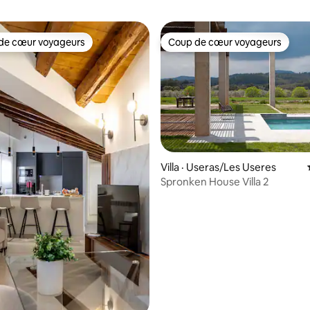
de cœur voyageurs
Coup de cœur voyageurs
cœur voyageurs parmi les plus aimés
Coup de cœur voyageurs
Villa · Useras/Les Useres
Spronken House Villa 2
 sur 5, 65 commentaires