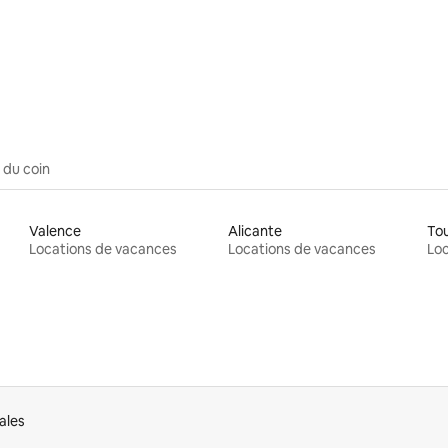
 sur 5, 25 commentaires
 du coin
Valence
Alicante
To
Locations de vacances
Locations de vacances
Loc
ales