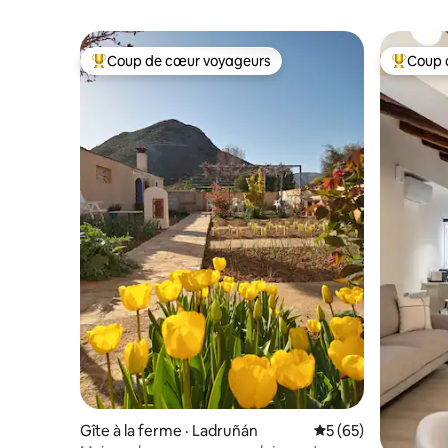
Coup de cœur voyageurs
Coup 
Coup de cœur voyageurs parmi les plus aimés
Coup de 
Gîte à la ferme · Ladruñán
Note moyenne de 5
5 (65)