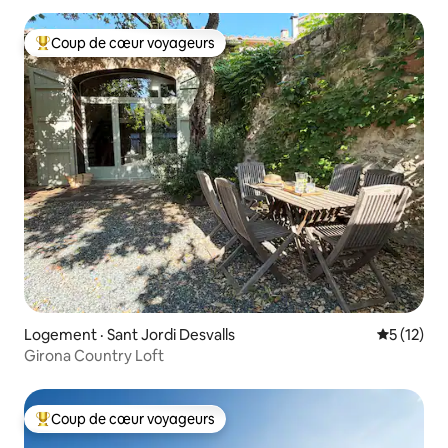
Coup de cœur voyageurs
Coup de cœur voyageurs parmi les plus aimés
Logement · Sant Jordi Desvalls
Note moye
5 (12)
Girona Country Loft
Coup de cœur voyageurs
Coup de cœur voyageurs parmi les plus aimés