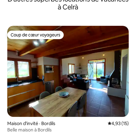
à Celrà
Coup de cœur voyageurs
Coup de cœur voyageurs
Maison d'invité · Bordils
Note moyenne
4,93 (15)
Belle maison à Bordils