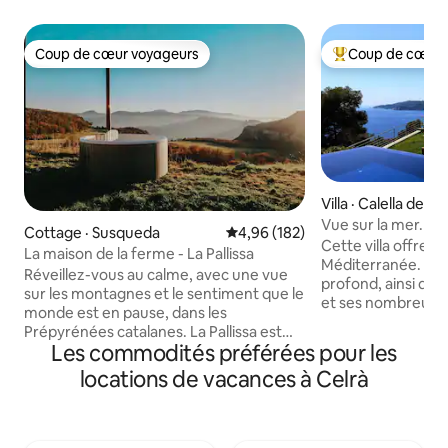
Coup de cœur voyageurs
Coup de cœur 
Coup de cœur voyageurs
Coup de cœur voy
Villa · Calella de Pa
Vue sur la mer. 5 m
Cottage · Susqueda
Note moyenne de 4,96 sur 5, 1
4,96 (182)
Piscine.
Cette villa offre u
La maison de la ferme - La Pallissa
Méditerranée. Elle
Réveillez-vous au calme, avec une vue
profond, ainsi que
sur les montagnes et le sentiment que le
et ses nombreuses
monde est en pause, dans les
les grandes réunion
Prépyrénées catalanes. La Pallissa est
occasions spéciales
Les commodités préférées pour les
une maison de campagne confortable
comprend cinq ch
située dans les Prépyrénées catalanes,
locations de vacances à Celrà
est accompagnée d
conçue pour ceux qui veulent se
débordement, qui r
déconnecter du bruit et se reconnecter
mer et promet un
à ce qui compte vraiment. Parfait pour
rafraîchissante da
les couples, les familles ou les