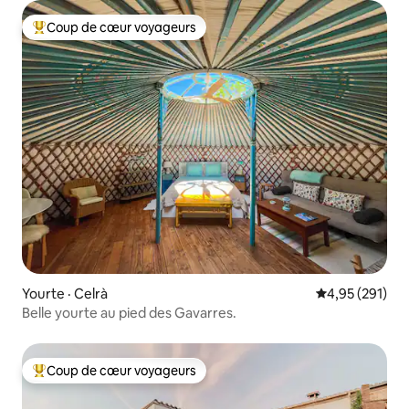
Coup de cœur voyageurs
Coup de cœur voyageurs parmi les plus aimés
Yourte · Celrà
Note moyenne 
4,95 (291)
Belle yourte au pied des Gavarres.
Coup de cœur voyageurs
Coup de cœur voyageurs parmi les plus aimés