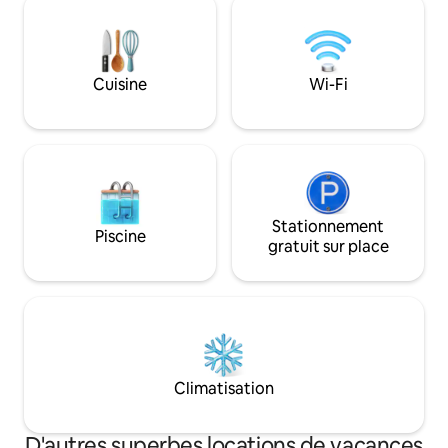
espagnole. Les hô
télétravailleurs, ici, les journées
proximité des attr
s’écoulent lentement entre la nature,
Costa Brava.
l’air pur et des couchers de soleil
inoubliables près de Rupit, du Salt de
Cuisine
Wi-Fi
Sallent et du réservoir de Susqueda.
Stationnement
Piscine
gratuit sur place
Climatisation
D'autres superbes locations de vacances