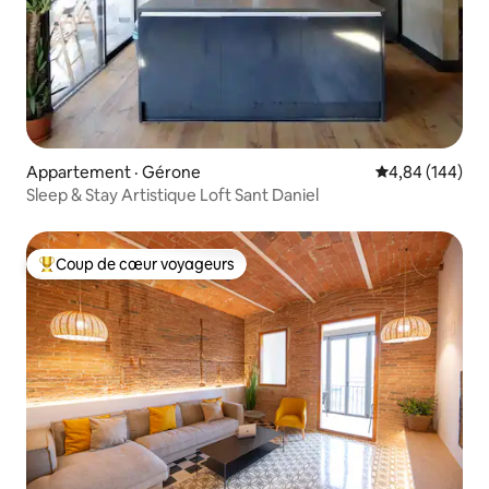
Appartement · Gérone
Note moyenne 
4,84 (144)
Sleep & Stay Artistique Loft Sant Daniel
Coup de cœur voyageurs
Coup de cœur voyageurs parmi les plus aimés