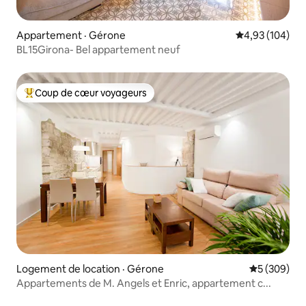
Appartement · Gérone
Note moyenne 
4,93 (104)
BL15Girona- Bel appartement neuf
Coup de cœur voyageurs
Coup de cœur voyageurs parmi les plus aimés
Logement de location · Gérone
Note moyen
5 (309)
Appartements de M. Angels et Enric, appartement c...