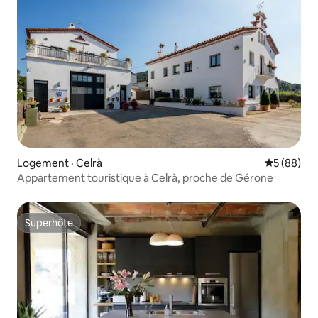
Logement · Celrà
Note moye
5 (88)
Appartement touristique à Celrà, proche de Gérone
Superhôte
Superhôte