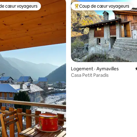
de cœur voyageurs
Coup de cœur voyageurs
cœur voyageurs parmi les plus aimés
Coup de cœur voyageurs parmi 
Logement · Aymavilles
Casa Petit Paradis
 sur 5, 16 commentaires