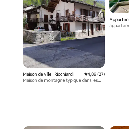
Apparteme
e
apparteme
exclusif
Maison de ville · Ricchiardi
Note moyenne de 4,89
4,89 (27)
Maison de montagne typique dans les
vallées de Lanzo