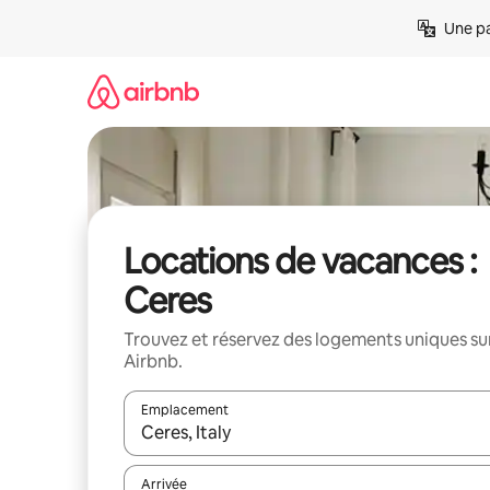
Aller
Une pa
directement
au
contenu
Locations de vacances :
Ceres
Trouvez et réservez des logements uniques su
Airbnb.
Emplacement
Quand les résultats sont affichés, parcourez-les en 
Arrivée