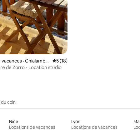
 vacances · Chialamber
Note moyenne de 5 sur 5, 18 commentai
5 (18)
e de Zorro - Location studio
 du coin
Nice
Lyon
Mar
Locations de vacances
Locations de vacances
Loc