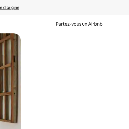
e d'origine
Partez-vous un Airbnb
et en les faisant glisser.