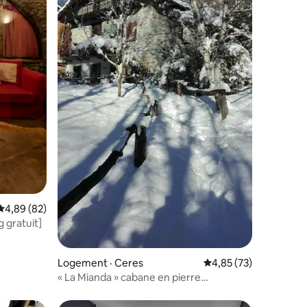
res
Note moyenne de 4,89 sur 5, 82 commentaires
4,89 (82)
 gratuit]
Logement · Ceres
Note moyenne de 4,85
4,85 (73)
« La Mianda » cabane en pierre
caractéristique