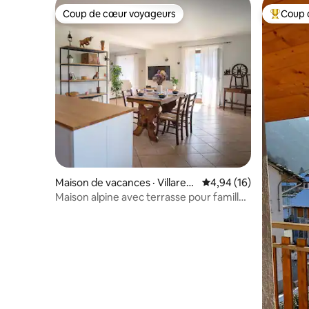
Coup de cœur voyageurs
Coup 
Coup de cœur voyageurs
Coup de 
Maison de vacances · Villarett
Note moyenne de 4,94
4,94 (16)
o
Maison alpine avec terrasse pour familles
et amis