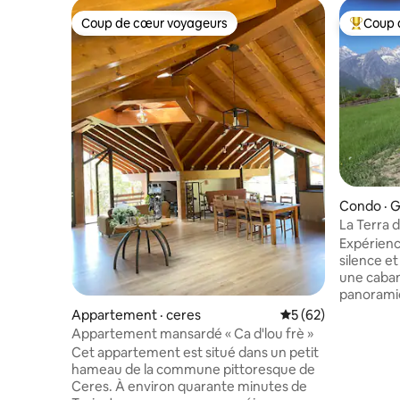
Coup de cœur voyageurs
Coup 
Coup de cœur voyageurs
Coup de 
Condo · G
La Terra 
de mont
Expérienc
silence e
une caban
panoramiq
montagnes
Appartement · ceres
Note moyenne de 5
5 (62)
Équipée d
Appartement mansardé « Ca d'lou frè »
sauna priv
Cet appartement est situé dans un petit
d'un sola
hameau de la commune pittoresque de
mètres, d
Ceres. À environ quarante minutes de
goudronné