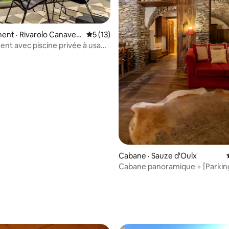
nt · Rivarolo Canaves
Note moyenne de 5 sur 5, 13 commentai
5 (13)
nt avec piscine privée à usage
 sur 5, 27 commentaires
Cabane · Sauze d'Oulx
Cabane panoramique + [Parking