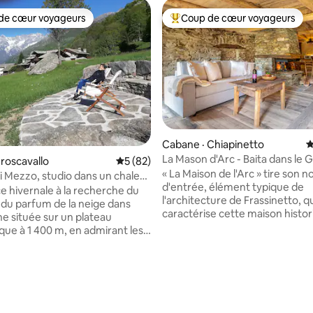
de cœur voyageurs
Coup de cœur voyageurs
cœur voyageurs parmi les plus aimés
Coup de cœur voyageurs parmi 
Cabane · Chiapinetto
N
La Mason d'Arc - Baita dans le 
roscavallo
Note moyenne de 5 sur 5, 82 commentai
5 (82)
Paradis
« La Maison de l'Arc » tire son n
di Mezzo, studio dans un chalet
d'entrée, élément typique de
agne
e hivernale à la recherche du
l'architecture de Frassinetto, q
t du parfum de la neige dans
caractérise cette maison histor
e située sur un plateau
plus ancien noyau remonte
ue à 1 400 m, en admirant les
vraisemblablement au XIIIe – XI
 de la Val Grande di Lanzo.
 sur 5, 62 commentaires
L’unité est composée de trois
'une cuisine, d'un WC et d'un
environnements soignés dans le
és, d'un chauffage au sol et
pour redécouvrir l'atmosphère
rium extérieur à quelques
chaleureuse des maisons alpine
ans la pelouse. Une route
L’environnement salon avec un
e qui monte dans les bois