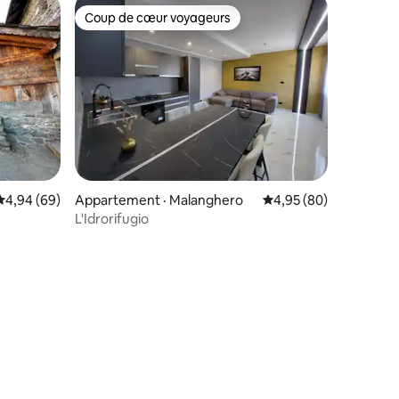
Coup de cœur voyageurs
les plus aimés
Coup de cœur voyageurs
Note moyenne de 4,94 sur 5, 69 commentaires
4,94 (69)
Appartement · Malanghero
Note moyenne de 4,95
4,95 (80)
L'Idrorifugio