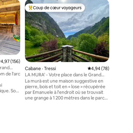
Appartem
Coup de cœur voyageurs
Coup
les plus aimés
Coup de cœur voyageurs parmi les plus aimés
Coup de
La Ceres
Ceres
La Ceresi
cœur de C
recherche
maison es
pour des 
trouvere
vaisselle
Nespresso
ote moyenne de 4,97 sur 5, 156 commentaires
4,97 (156)
au Wi-Fi 
Grand
res
Cabane · Tressi
Note moyenne de 4,94
4,94 (78)
même pour
om de l'arc
à distan
LA MURA' - Votre place dans le Grand
vallées d
Paradis
La murà est une maison suggestive en
ui
services 
pierre, bois et toit en « lose » récupérée
ique. Son
par Emanuele à l'endroit où se trouvait
une grange à 1 200 mètres dans le parc
Ve siècle.
national du Grand Paradis. Dans le village
de Tressi - Tersy en francoprovençal -
s détails
dans l'un des coins les plus sauvages des
Alpes, la maison est isolée et a un regard
s.
exclusif sur la vallée de Forzo. Conçue
pour les familles, adaptée pour être le