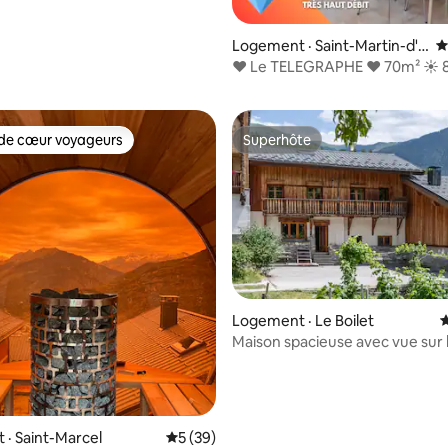
Logement · Saint-Martin-d'A
N
sur 5, 131 commentaires
rc
❤ Le TELEGRAPHE ❤ 70m² ☀ 
Jardin ⛰ Parking
de cœur voyageurs
Superhôte
cœur voyageurs parmi les plus aimés
Superhôte
Logement · Le Boilet
N
Maison spacieuse avec vue sur 
montagne
sur 5, 102 commentaires
· Saint-Marcel
Note moyenne de 5 sur 5, 39 commentai
5 (39)