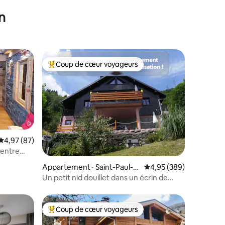
n
Coup de cœur voyageurs
les plus aimés
Coup de cœur voyageurs parmi les plus aimés
Note moyenne de 4,97 sur 5, 87 commentaires
4,97 (87)
centre
res
Appartement · Saint-Paul-s
Note moyenne de 4,95 
4,95 (389)
ur-Isère
Un petit nid douillet dans un écrin de
verdure+spa
Coup de cœur voyageurs
Coup de cœur voyageurs parmi les plus aimés