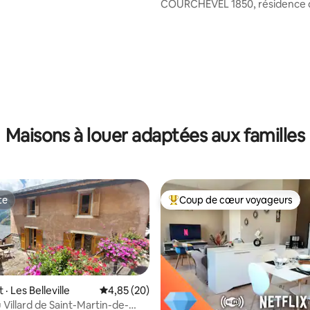
COURCHEVEL 1850, résidence d
Alpin
sur 5, 132 commentaires
Maisons à louer adaptées aux familles
te
Coup de cœur voyageurs
te
Coup de cœur voyageurs parmi 
 Les Belleville
Note moyenne de 4,85 sur 5, 20 commentai
4,85 (20)
 Villard de Saint-Martin-de-