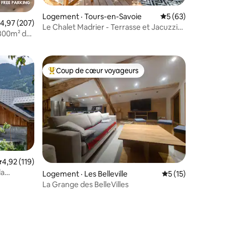
Logement · Tours-en-Savoie
Note moyenne de 5
5 (63)
ote moyenne de 4,97 sur 5, 207 commentaires
4,97 (207)
Le Chalet Madrier - Terrasse et Jacuzzi
800m² de
privé
Coup de cœur voyageurs
Coup de cœur voyageurs parmi les plus aimés
ote moyenne de 4,92 sur 5, 119 commentaires
4,92 (119)
la
Logement · Les Belleville
Note moyenne de 
5 (15)
La Grange des BelleVilles
res