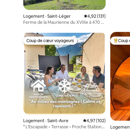
Belleville
Logement · Saint-Léger
Note moyenne de 4,92 
4,92 (131)
Ferme de la Maurienne du XVIIIe à 470 m
d'altitude
Coup de cœur voyageurs
Coup 
Coup de cœur voyageurs
Coup de 
Logement · Saint-Avre
Note moyenne de 4,97 
4,97 (102)
° L'Escapade • Terrasse • Proche Stations
Logement 