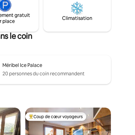
offrant une très belle vue . Label Méribel
oments de
attribué par l'Office du Tourisme
t pour
ement gratuit
mirer les
Climatisation
r place
ns le coin
Méribel Ice Palace
20 personnes du coin recommandent
Coup de cœur voyageurs
Coup de cœur voyageurs parmi les plus aimés