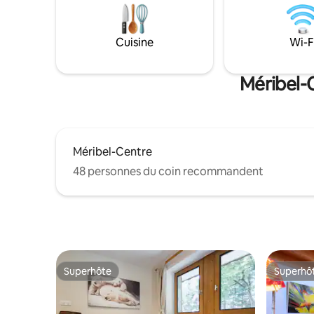
long balcon ensoleillé, vous disposez de
de télépho
tout le confort nécessaire pour passer
relaxer a
un excellent séjour
cheminée.
Cuisine
Wi-F
Méribel-C
Méribel-Centre
48 personnes du coin recommandent
Superhôte
Superhô
Superhôte
Superhô