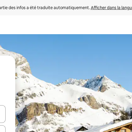
rtie des infos a été traduite automatiquement. 
Afficher dans la langu
utilisant les flèches vers le haut et vers le bas, ou en appuyant dessus 