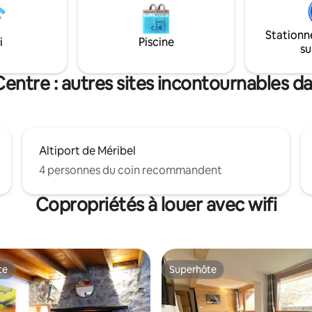
ne. Le soir il est bon de se
environnantes. Profitez de m
u tour d'un bon feu de
détente en plein air, que ce soi
Stationn
 Un Parking couvert privé.
savourer un café matinal ou ad
i
Piscine
su
couchers de soleil.
entre : autres sites incontournables da
Altiport de Méribel
4 personnes du coin recommandent
Copropriétés à louer avec wifi
te
Superhôte
te
Superhôte