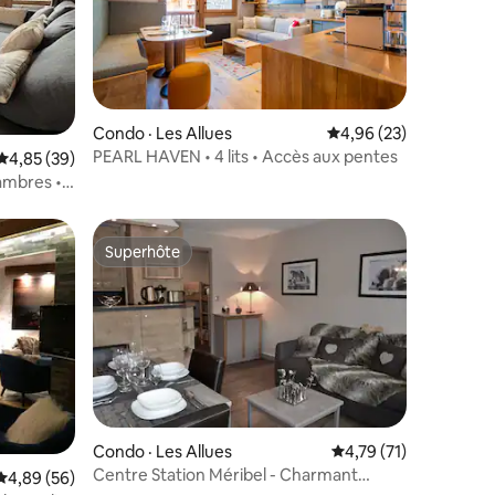
res
Condo · Les Allues
Note moyenne de 4,96
4,96 (23)
PEARL HAVEN • 4 lits • Accès aux pentes
Note moyenne de 4,85 sur 5, 39 commentaires
4,85 (39)
hambres •
Superhôte
Superhôte
Condo · Les Allues
Note moyenne de 4,7
4,79 (71)
res
Centre Station Méribel - Charmant
Note moyenne de 4,89 sur 5, 56 commentaires
4,89 (56)