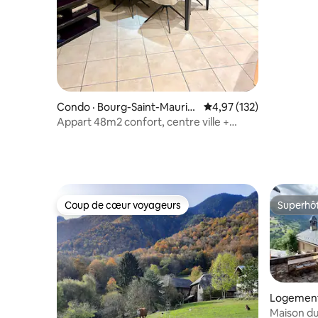
Condo · Bourg-Saint-Mauric
Note moyenne de 4,97 
4,97 (132)
e
Appart 48m2 confort, centre ville +
garage fermé
Coup de cœur voyageurs
Superhô
Coup de cœur voyageurs
Superhô
Logement ·
Maison du