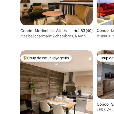
Condo · L
Condo · Meribel-les-Allues
Note moyenne de 4,83
4,83 (40)
Apparteme
Meribel charmant 2 chambres, à 4mn
aux pieds
des pistes
Coup de cœur voyageurs
Coup de
Coup de cœur voyageurs parmi les plus aimés
Coup de
Condo · S
LES 3 VAL