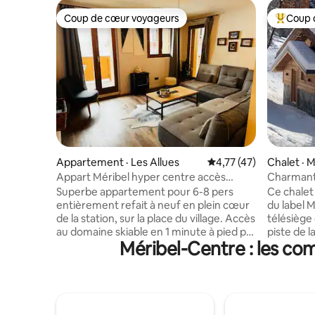
Coup de cœur voyageurs
Coup 
Coup de cœur voyageurs
Coup de 
Appartement · Les Allues
Note moyenne de 4,77
4,77 (47)
Chalet · M
Appart Méribel hyper centre accès
Charmant 
pistes 6/8 pers
d'excepti
Superbe appartement pour 6-8 pers
Ce chalet
entièrement refait à neuf en plein cœur
du label M
de la station, sur la place du village. Accès
télésiège de Morel, 
au domaine skiable en 1 minute à pied par
piste de l
Méribel-Centre : les co
l'escalator de l'Office du Tourisme. Tous
gratuite 
les commerces se trouvent à proximité
pied. Amb
directe (boulangerie, supermarché,
montagne 
skishop, restaurant, bar...) 1 parking
récente, 
payant dans l'immeuble ainsi qu'1 parking
chambres 
gratuit à 5 min à pieds. Cuisine équipée,
télévisio