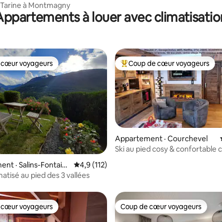
 Tarine à Montmagny
Appartements à louer avec climatisatio
 cœur voyageurs
Coup de cœur voyageurs
 cœur voyageurs
Coup de cœur voyageurs parmi 
Appartement · Courchevel
 sur 5, 71 commentaires
Ski au pied cosy & confortable 
village 3*
nt · Salins-Fontain
Note moyenne de 4,9 sur 5, 112 commentai
4,9 (112)
matisé au pied des 3 vallées
 cœur voyageurs
Coup de cœur voyageurs
 cœur voyageurs
Coup de cœur voyageurs