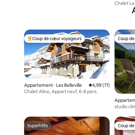
/ Cols °
Chalet La
Coup de cœur voyageurs
Coup de
Coup de cœur voyageurs parmi les plus aimés
Coup de
Appartement · Les Belleville
Note moyenne de 4,99
4,99 (71)
Chalet Aline, Appart neuf, 6-8 pers.
Apparteme
e
studio cli
Superhôte
Coup de
Superhôte
Coup de