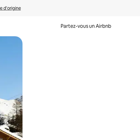
e d'origine
Partez-vous un Airbnb
et en les faisant glisser.