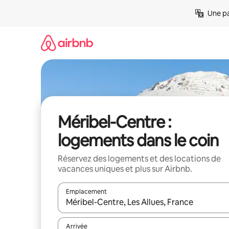
Aller
Une pa
directement
au
contenu
Méribel-Centre :
logements dans le coin
Réservez des logements et des locations de
vacances uniques et plus sur Airbnb.
Emplacement
Quand les résultats sont affichés, parcourez-les en 
Arrivée