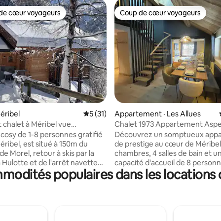
de cœur voyageurs
Coup de cœur voyageurs
cœur voyageurs parmi les plus aimés
Coup de cœur voyageurs
 sur 5, 47 commentaires
éribel
Note moyenne de 5 sur 5, 31 commentai
5 (31)
Appartement · Les Allues
chalet à Méribel vue
Chalet 1973 Appartement Asp
on 1-8 p
Méribel
 cosy de 1-8 personnes gratifié
Découvrez un somptueux app
éribel, est situé à 150m du
de prestige au cœur de Méribel
retour à skis par la
chambres, 4 salles de bain et u
a Hulotte et de l'arrêt navette
capacité d'accueil de 8 personn
mmodités populaires dans les locations 
Centre station à 10 minutes à
Chalet 1973 est idéalement sit
iance Zen, cosy moderne et
cœur du centre station, à seulement 200
à la fois. rénovation très
mètres des pistes de ski. Le logement
raffinée et de bon goût. Les 4
vous accueille également avec
et le salon bénéficient d'une
balcons qui offrent des vues sur
n, un accès WIFI, des chargeurs
majestueuses montagnes