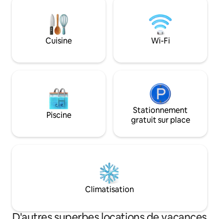
après une journée bien remplie et
et cour privée à l'
active. À 15 minutes en voiture de St
idéalement situés 
Andrews et à 3 miles à l'intérieur des
du matin et du soir. À seuleme
terres des villages côtiers populaires
quelques minutes d
Cuisine
Wi-Fi
d'East Neuk. Des promenades
pub, des commerce
fabuleuses, des cafés, des restaurants
golf. Animaux acc
et des terrains de golf de renommée
mondiale sont tous à portée de main.
Stationnement
Piscine
gratuit sur place
Climatisation
D'autres superbes locations de vacances