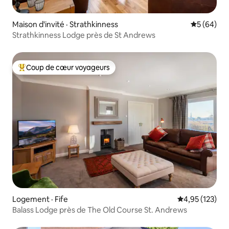
Maison d'invité · Strathkinness
Note moye
5 (64)
Strathkinness Lodge près de St Andrews
Coup de cœur voyageurs
Coup de cœur voyageurs parmi les plus aimés
Logement · Fife
Note moyenne 
4,95 (123)
Balass Lodge près de The Old Course St. Andrews