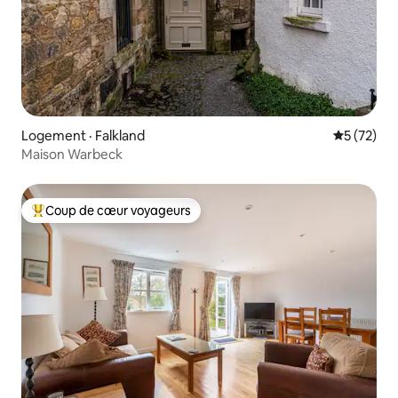
Logement · Falkland
Note moye
5 (72)
Maison Warbeck
Coup de cœur voyageurs
Coup de cœur voyageurs parmi les plus aimés