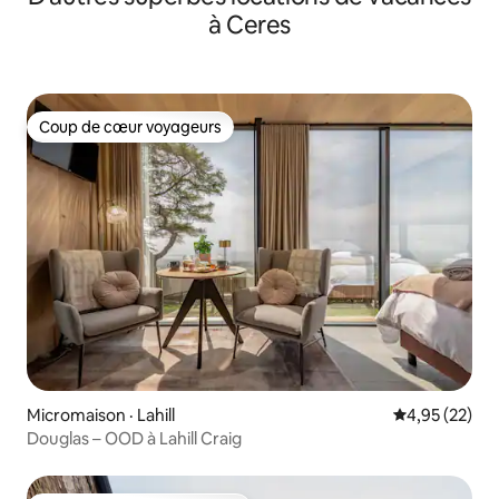
à Ceres
Coup de cœur voyageurs
Coup de cœur voyageurs
Micromaison · Lahill
Note moyenne
4,95 (22)
Douglas – OOD à Lahill Craig