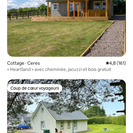
Cottage · Ceres
Note moyenne
4,8 (161)
« Heartland » avec cheminée, jacuzzi et bois gratuit
Coup de cœur voyageurs
Coup de cœur voyageurs