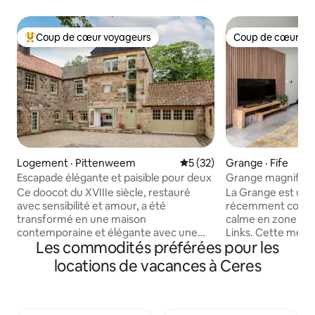
Coup de cœur voyageurs
Coup de cœur vo
Coup de cœur voyageurs parmi les plus aimés
Coup de cœur vo
Logement · Pittenweem
Note moyenne de 5 sur 5, 
5 (32)
Grange · Fife
Escapade élégante et paisible pour deux
Grange magnifiqu
mezzanine
Ce doocot du XVIIIe siècle, restauré
La Grange est un 
avec sensibilité et amour, a été
récemment conver
transformé en une maison
calme en zone rur
contemporaine et élégante avec une
Links. Cette mezzan
Les commodités préférées pour les
connexion Wi-Fi ultra-rapide (en
incroyablement s
moyenne 145 Mbps) dans toute la
confortable et accu
locations de vacances à Ceres
maison. Parfait pour les couples, les
meublé à un haut n
voyageurs en solo, les amateurs de golf
bien équipée avec
ou les meilleurs amis, il est parfait pour
aurez besoin pour 
ceux qui recherchent la tranquillité
séjour. Jardin enti