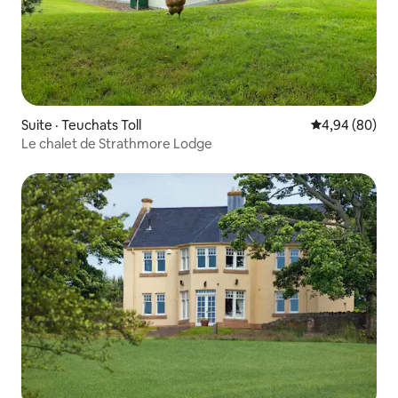
Suite · Teuchats Toll
Note moyenne
4,94 (80)
Le chalet de Strathmore Lodge