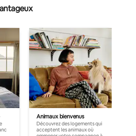
avantageux
Animaux bienvenus
le
Découvrez des logements qui
anc
acceptent les animaux où
emmener votre compagnon à