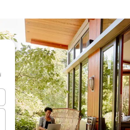
i
.
utilisant les flèches vers le haut et vers le bas, ou en appuyant dessus 