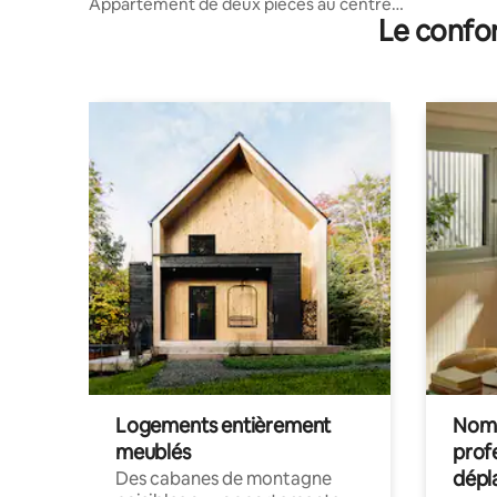
Appartement de deux pièces au centre-
Le confor
ville
Logements entièrement
Noma
meublés
prof
dépl
Des cabanes de montagne