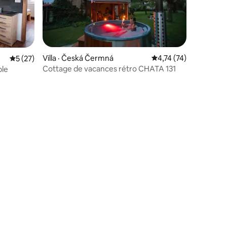
res
Villa · Česká Čermná
Note moyenne de 4,7
4,74 (74)
Note moyenne de 5 sur 5, 27 commentaires
5 (27)
Cottage de vacances rétro CHATA 131
ple