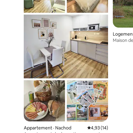
Logement
Maison de
Appartement · Nachod
Note moyenne de 4,93
4,93 (14)