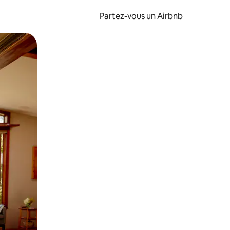
Partez-vous un Airbnb
et en les faisant glisser.