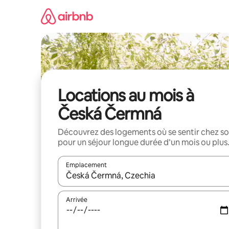
Aller
directement
au
contenu
Locations au mois à
Česká Čermná
Découvrez des logements où se sentir chez so
pour un séjour longue durée d’un mois ou plus
Emplacement
Quand les résultats sont affichés, parcourez-les en 
Arrivée