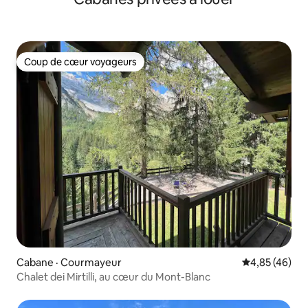
Coup de cœur voyageurs
Coup de cœur voyageurs
Cabane · Courmayeur
Note moyenne
4,85 (46)
Chalet dei Mirtilli, au cœur du Mont-Blanc