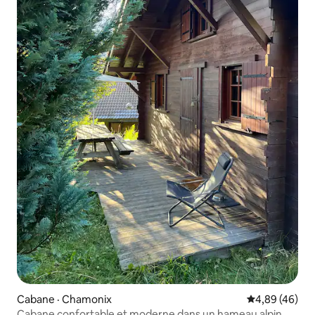
Cabane · Chamonix
Note moyenne
4,89 (46)
Cabane confortable et moderne dans un hameau alpin