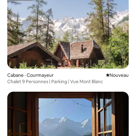
Cabane · Courmayeur
Nouvel hébe
Nouveau
Chalet 9 Personnes | Parking | Vue Mont Blanc