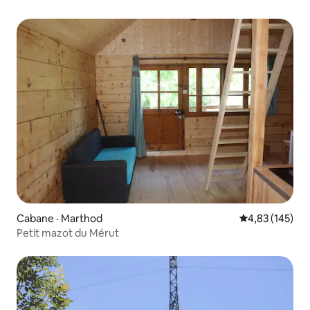
Cabane · Marthod
Note moyenne 
4,83 (145)
Petit mazot du Mérut