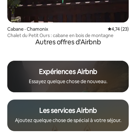
Cabane · Chamonix
Note moyenne
4,74 (23)
Chalet du Petit Ours : cabane en bois de montagne
Autres offres d'Airbnb
Expériences Airbnb
Essayez quelque chose de nouveau.
Les services Airbnb
Ajoutez quelque chose de spécial à votre séjour.