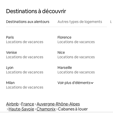
Destinations à découvrir
Destinations aux alentours
Autres types de logements
L
Paris
Florence
Locations de vacances
Locations de vacances
Venise
Nice
Locations de vacances
Locations de vacances
Lyon
Marseille
Locations de vacances
Locations de vacances
Milan
Voir plus d'éléments
Locations de vacances
Airbnb
France
Auvergne-Rhône-Alpes
Haute-Savoie
Chamonix
Cabanes à louer