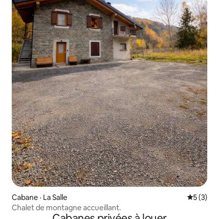
Cabane · La Salle
Note moy
5 (3)
Chalet de montagne accueillant.
Cabanes privées à louer