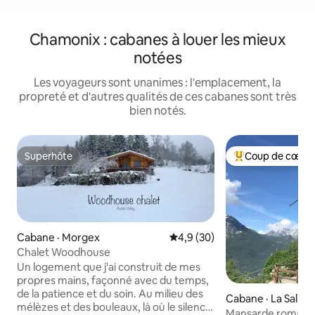
Chamonix : cabanes à louer les mieux
notées
Les voyageurs sont unanimes : l'emplacement, la
propreté et d'autres qualités de ces cabanes sont très
bien notés.
Superhôte
Coup de cœur 
Superhôte
Coup de cœur voy
Cabane · Morgex
Note moyenne de 4,9 sur 5, 
4,9 (30)
Chalet Woodhouse
Un logement que j'ai construit de mes
propres mains, façonné avec du temps,
de la patience et du soin. Au milieu des
Cabane · La Salle
mélèzes et des bouleaux, là où le silence
Mansarde romanti