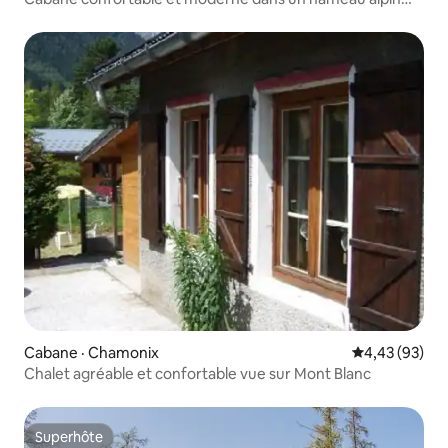
calme
Cabane · Chamonix
Note moyenne
4,43 (93)
Chalet agréable et confortable vue sur Mont Blanc
Superhôte
Superhôte