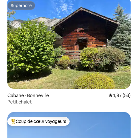
Superhôte
Superhôte
Cabane · Bonneville
Note moyenne
4,87 (53)
Petit chalet
Coup de cœur voyageurs
Coup de cœur voyageurs parmi les plus aimés