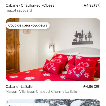
Cabane · Châtillon-sur-Cluses
Note moyenne
4,92 (37)
mazot savoyard
Coup de cœur voyageurs
Coup de cœur voyageurs
Cabane · La Salle
Note moyenne
4,86 (29)
Maison_Villarisson Chalet di Charme La Salle