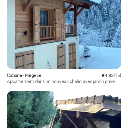
Cabane · Megève
Note moyenne
4,93 (15)
Appartement dans un nouveau chalet avec jardin privé