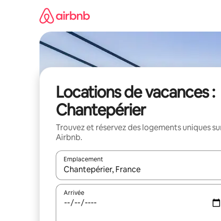
Aller
directement
au
contenu
Locations de vacances :
Chantepérier
Trouvez et réservez des logements uniques su
Airbnb.
Emplacement
Quand les résultats sont affichés, parcourez-les en 
Arrivée