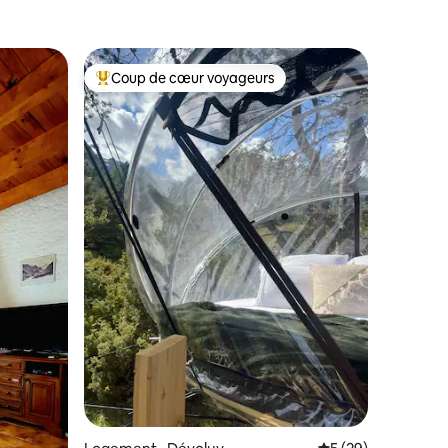
Coup de cœur voyageurs
Coup de cœur voyageurs parmi les plus aimés
res