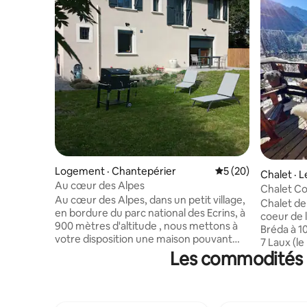
Logement · Chantepérier
Note moyenne de 5
5 (20)
Chalet · 
Au cœur des Alpes
Chalet Cos
Au cœur des Alpes, dans un petit village,
Laux
Chalet de
en bordure du parc national des Ecrins, à
coeur de 
900 mètres d'altitude , nous mettons à
Bréda à 1
votre disposition une maison pouvant
7 Laux (le Pleynet) Le
accueillir 8 personnes sur un terrain clos.
Les commodités p
et le jar
La maison est composée au rez de
spectacula
chaussée d'un séjour avec cuisine
Ici, chaqu
ouverte, une salle de bains (douche)
brasero e
avec WC. A l'étage 2 chambres