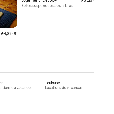
Logement · Dévoluy
Note moyenne de 5
5 (29)
Bulles suspendues aux arbres
Note moyenne de 4,89 sur 5, 9 commentaires
4,89 (9)
an
Toulouse
ations de vacances
Locations de vacances