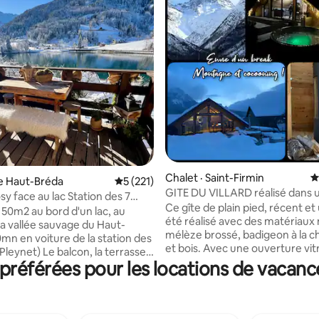
 sur 5, 20 commentaires
Chalet · Saint-Firmin
N
Le Haut-Bréda
Note moyenne de 5 sur 5, 221 commentai
5 (221)
GITE DU VILLARD réalisé dans 
y face au lac Station des 7
ancienne grange
Ce gîte de plain pied, récent et
 50m2 au bord d'un lac, au
été réalisé avec des matériaux 
la vallée sauvage du Haut-
mélèze brossé, badigeon à la c
0mn en voiture de la station des
et bois. Avec une ouverture vitr
 balcon, la terrasse
montagnes sans aucun vis à vis
référées pour les locations de vacanc
din offre une vue panoramique et
,détendez-vous dans ce logem
ire sur le lac et les montagnes.
CALME et ÉLÉGANT dans la val
e saison offre sa magie Table
préservée et sauvage du
n terrasse pour cuisiner,
VALGAUDEMAR dans les HAUT