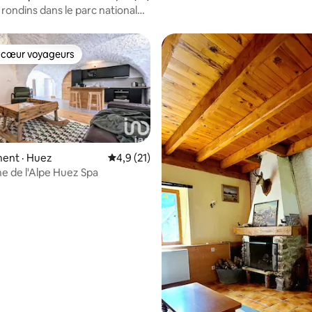
rondins dans le parc national
s
 cœur voyageurs
 cœur voyageurs
ent · Huez
Note moyenne de 4,9 sur 5, 21 commentai
4,9 (21)
ne de l'Alpe Huez Spa
 sur 5, 27 commentaires