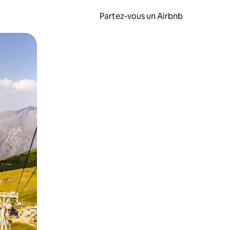
Partez-vous un Airbnb
et en les faisant glisser.