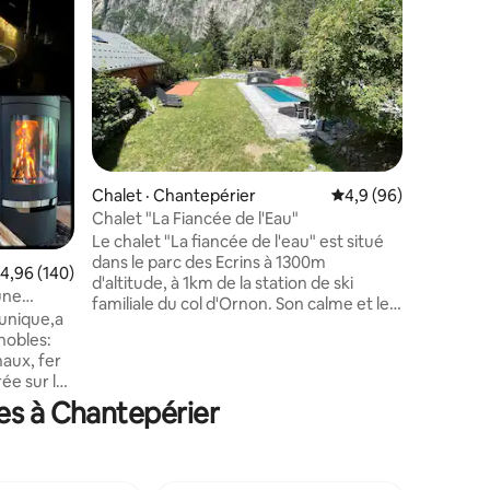
des lacs
Vivez une
secrète 
accueill
répartis 
été imag
intime, 
sensuelle
avec télevison, d'un spa 
étoilé, d
Chalet · Chantepérier
Note moyenne de 4,9
4,9 (96)
étage ent
d'une cu
Chalet "La Fiancée de l'Eau"
immersive
Le chalet "La fiancée de l'eau" est situé
conçu pou
dans le parc des Ecrins à 1300m
ote moyenne de 4,96 sur 5, 140 commentaires
4,96 (140)
res
d'altitude, à 1km de la station de ski
une
familiale du col d'Ornon. Son calme et le
 unique,a
paysage majestueux vous feront passer
nobles:
des vacances de rêve à la montagne, été
haux, fer
comme hiver. Endroit idéal pour
ée sur les
découvrir tous types d'activités en
es à Chantepérier
famille ou entre amis: ski alpin, ski de
ent
fond, raquettes, randonnée, alpinisme,
lée
escalade, cyclisme, équitation etc. Le
chalet est fraîchement rénové et tout
ES-