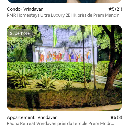
Condo · Vrindavan
Note moye
5 (21)
RMR Homestays Ultra Luxury 2BHK près de Prem Mandir
Superhôte
Superhôte
Appartement · Vrindavan
Note moy
5 (3)
Radha Retreat Vrindavan près du temple Prem Mndr
Iskcon