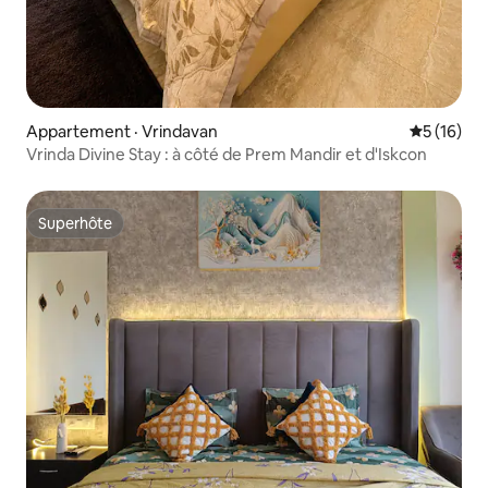
Appartement · Vrindavan
Note moye
5 (16)
Vrinda Divine Stay : à côté de Prem Mandir et d'Iskcon
Superhôte
Superhôte