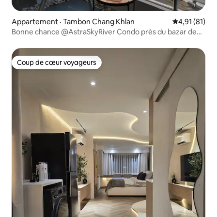
Appartement · Tambon Chang Khlan
Note moyenne
4,91 (81)
Bonne chance @AstraSkyRiver Condo près du bazar de
nuit
Coup de cœur voyageurs
Coup de cœur voyageurs