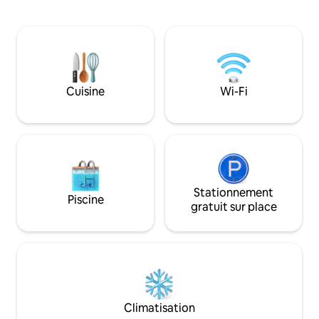
centre commercia
débordement de jardin suspendu de
à pied d'un bon ma
Thaïlande, longue de 150 mètres, une
minutes à pied d
salle de sport vitrée, un sauna japonais,
restaurants, cafés,
un hammam,Salle de lecture commune,
minutes en voiture
salle de conférence, ascenseur à carte,
minutes en voiture d
serrure à combinaison électronique, il y a
service de ramassa
beaucoup de petits restaurants locaux
Cuisine
Wi-Fi
une excursion d'u
autour de l'appartement, juste en face
être organisés. Ve
de la route se trouve le centre
vous souhaitez ce 
commercial Curve Community
que vous allez ado
&Education Mall avec KFC, 711, café,
Watsons, station de lavage, salle de
combat, etc., très pratique. Près de
Tapemun, à distance de marche du
Stationnement
marché nocturne animé de Changkang
Piscine
Road, près de la rivière, de nombreux
gratuit sur place
restaurants et bars célèbres, cafés,
restaurants occidentaux, spa. Banque et
bureau de change, supérette 7-11,
restaurant chinois, etc. 10 minutes à pied
du marché de nuit 1 minute à pied de
KFC 1 minute à pied de la supérette 7-11
5 cafés en 1-2 minutes 5 minutes en taxi
Climatisation
de la vieille ville 15 minutes en taxi de