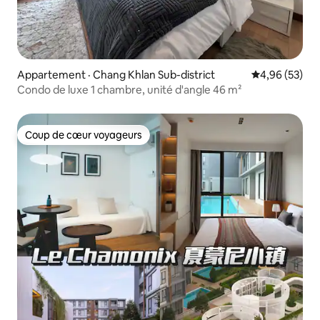
Appartement · Chang Khlan Sub-district
Note moyenne
4,96 (53)
Condo de luxe 1 chambre, unité d'angle 46 m²
Coup de cœur voyageurs
Coup de cœur voyageurs