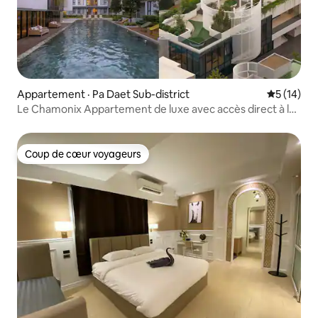
Appartement · Pa Daet Sub-district
Note moye
5 (14)
Le Chamonix Appartement de luxe avec accès direct à la
piscine
Coup de cœur voyageurs
Coup de cœur voyageurs