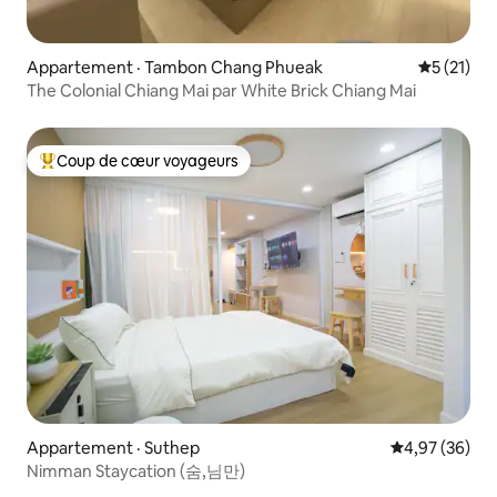
Appartement · Tambon Chang Phueak
Note moye
5 (21)
The Colonial Chiang Mai par White Brick Chiang Mai
Coup de cœur voyageurs
Coup de cœur voyageurs parmi les plus aimés
Appartement · Suthep
Note moyenne
4,97 (36)
Nimman Staycation (숨,님만)