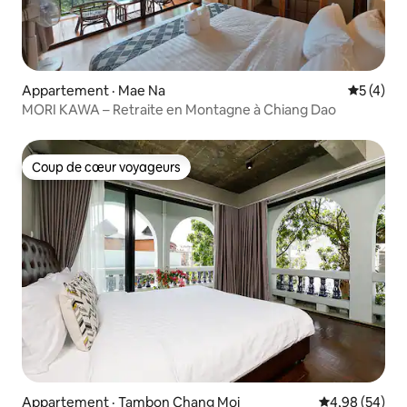
Appartement · Mae Na
Note moy
5 (4)
MORI KAWA – Retraite en Montagne à Chiang Dao
Coup de cœur voyageurs
Coup de cœur voyageurs
Appartement · Tambon Chang Moi
Note moyenne
4,98 (54)