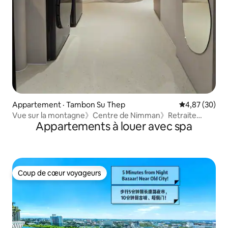
Appartement · Tambon Su Thep
Note moyenne
4,87 (30)
Vue sur la montagne》Centre de Nimman》Retraite
Appartements à louer avec spa
Wabi-Sabi
Coup de cœur voyageurs
Coup de cœur voyageurs