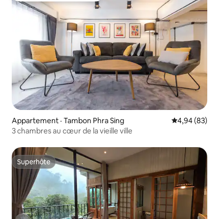
Appartement · Tambon Phra Sing
Note moyenne
4,94 (83)
3 chambres au cœur de la vieille ville
Superhôte
Superhôte