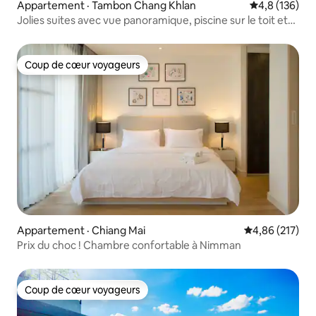
Appartement · Tambon Chang Khlan
Note moyenne
4,8 (136)
Jolies suites avec vue panoramique, piscine sur le toit et
salle de sport
Coup de cœur voyageurs
Coup de cœur voyageurs
Appartement · Chiang Mai
Note moyenne 
4,86 (217)
Prix du choc ! Chambre confortable à Nimman
Coup de cœur voyageurs
Coup de cœur voyageurs