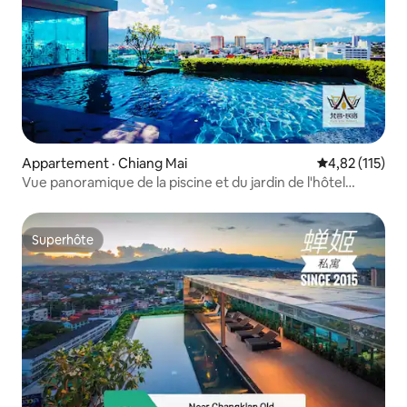
Appartement · Chiang Mai
Note moyenne 
4,82 (115)
Vue panoramique de la piscine et du jardin de l'hôtel
Shangri-La B9 @ Literie 5 étoiles @ Matelas/oreillers en
latex haut de gamme @ Marché nocturne de la rue
Changkang @ Porte de la vieille ville de Pemen
Superhôte
Superhôte