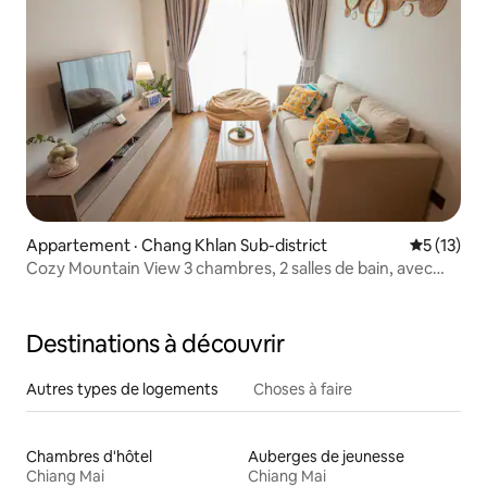
Appartement · Chang Khlan Sub-district
Note moye
5 (13)
Cozy Mountain View 3 chambres, 2 salles de bain, avec
baignoire, jusqu'à 7 personnes
Destinations à découvrir
Autres types de logements
Choses à faire
Chambres d'hôtel
Auberges de jeunesse
Chiang Mai
Chiang Mai