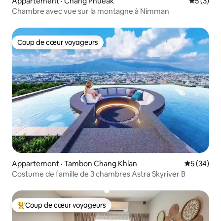
Appartement · Chang Phueak
Note moy
5 (3)
Chambre avec vue sur la montagne à Nimman
Coup de cœur voyageurs
Coup de cœur voyageurs
Appartement · Tambon Chang Khlan
Note moye
5 (34)
Costume de famille de 3 chambres Astra Skyriver B
Coup de cœur voyageurs
Coup de cœur voyageurs parmi les plus aimés