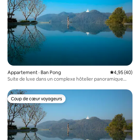
Appartement · Ban Pong
Note moyenne
4,95 (40)
Suite de luxe dans un complexe hôtelier panoramique
5 étoiles
Coup de cœur voyageurs
Coup de cœur voyageurs