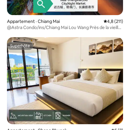
Appartement · Chiang Mai
Note moyenne
4,8 (211)
@Astra Condo/ins/Chiang Mai Lou Wang Près de la vieille
ville Appartement de luxe Piscine à débordement gratuite
Salle de sport
Superhôte
Superhôte