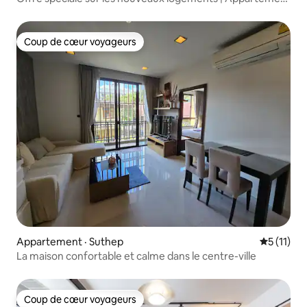
de luxe de trois chambres à côté du marché de nuit de
Chiang Mai | Baignoire | Stationnement
intérieur | Possibilité de cuisiner | E41
Coup de cœur voyageurs
Coup de cœur voyageurs
Appartement · Suthep
Note moye
5 (11)
La maison confortable et calme dans le centre-ville
Coup de cœur voyageurs
Coup de cœur voyageurs