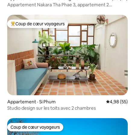
Appartement Nakara Tha Phae 3, appartement 2
chambres à Thapae Gate
Coup de cœur voyageurs
Coup de cœur voyageurs parmi les plus aimés
Appartement · Si Phum
Note moyenne
4,98 (55)
Studio design sur les toits avec 2 chambres
Coup de cœur voyageurs
Coup de cœur voyageurs