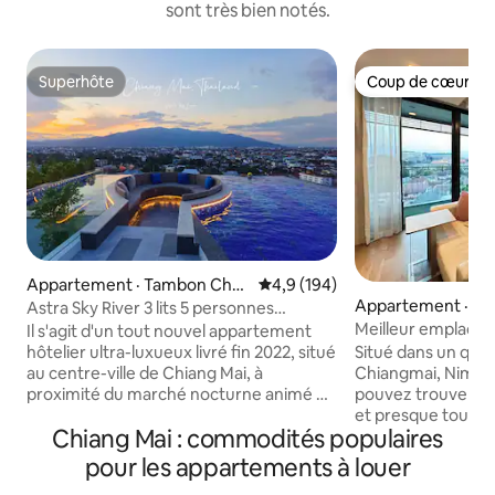
sont très bien notés.
Superhôte
Coup de cœur vo
Superhôte
Coup de cœur vo
Appartement · Tambon Cha
Note moyenne de 4,9 sur 5, 1
4,9 (194)
Appartement · Ch
ng Khlan
Astra Sky River 3 lits 5 personnes
Meilleur emplace
Thaïlande de luxe La plus longue et la
Il s'agit d'un tout nouvel appartement
cafés, près de M
plus belle piscine à débordement + le
Situé dans un qua
hôtelier ultra-luxueux livré fin 2022, situé
plus beau coucher de soleil avec vue sur
Chiangmai, Nimma
au centre-ville de Chiang Mai, à
la montagne Doi Suthep + bureau
pouvez trouver de
proximité du marché nocturne animé de
partagé + près de la vieille ville
et presque tout c
Chiang Mai. L'appartement est luxueux
Chiang Mai : commodités populaires
besoin pour un séj
et élégant, avec un design nouveau et
confortable. - À 3 minutes à pied de la
unique, comparable à un hôtel cinq
pour les appartements à louer
rue principale - À 
étoiles. Il abrite la plus longue piscine à