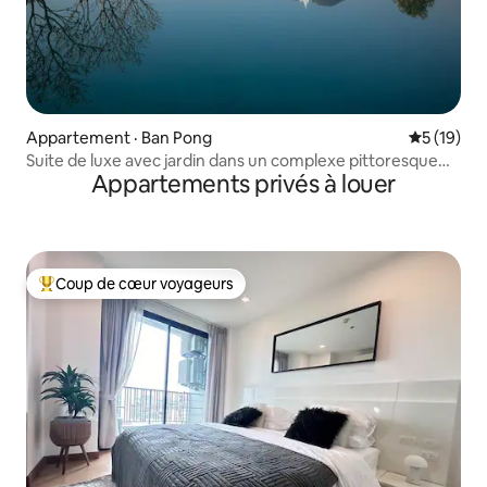
Appartement · Ban Pong
Note moye
5 (19)
Suite de luxe avec jardin dans un complexe pittoresque
Appartements privés à louer
5 étoiles
Coup de cœur voyageurs
Coup de cœur voyageurs parmi les plus aimés