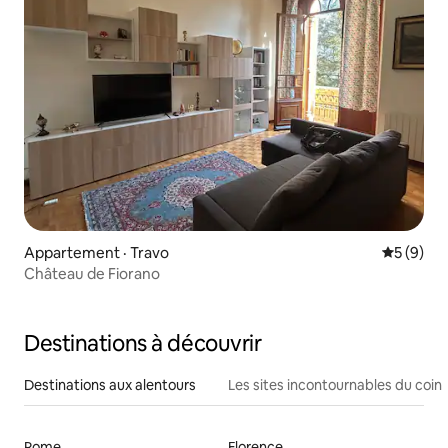
Appartement · Travo
Note moy
5 (9)
Château de Fiorano
Destinations à découvrir
Destinations aux alentours
Les sites incontournables du coin
Rome
Florence