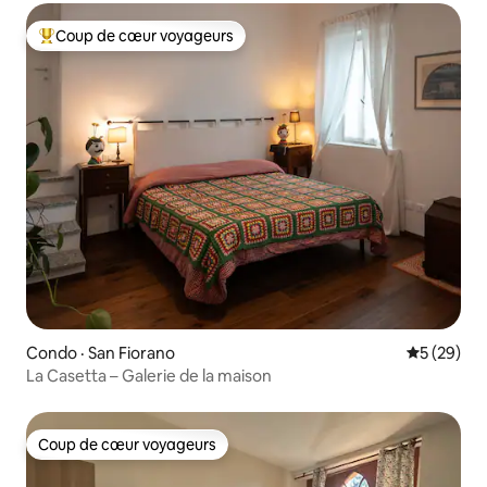
Coup de cœur voyageurs
Coup de cœur voyageurs parmi les plus aimés
Condo · San Fiorano
Note moye
5 (29)
La Casetta – Galerie de la maison
Coup de cœur voyageurs
Coup de cœur voyageurs