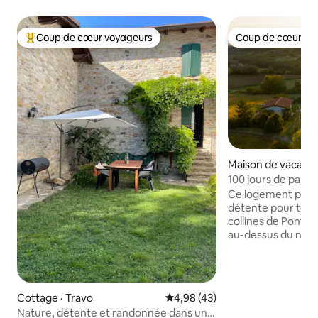
Coup de cœur voyageurs
Coup de cœur vo
Coup de cœur voyageurs parmi les plus aimés
Coup de cœur vo
Maison de vacance
100 jours de panor
détente
Ce logement paisib
détente pour toute 
collines de Ponte 
au-dessus du nive
pouvez séjourner 
Période estivale u
campagne avec b
tranquillité, des d
Cottage · Travo
Note moyenne de 4,98 sur 5, 
4,98 (43)
sangliers et d'aut
Nature, détente et randonnée dans un
peuvent être aper