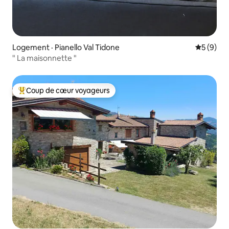
Logement · Pianello Val Tidone
Note moy
5 (9)
" La maisonnette "
Coup de cœur voyageurs
Coup de cœur voyageurs parmi les plus aimés