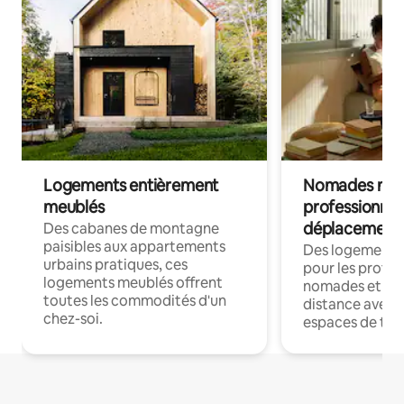
Logements entièrement
Nomades num
meublés
professionnel
déplacement
Des cabanes de montagne
paisibles aux appartements
Des logements
urbains pratiques, ces
pour les profes
logements meublés offrent
nomades et trav
toutes les commodités d'un
distance avec le
chez-soi.
espaces de trav