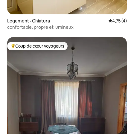
Logement · Chiatura
Note moyenn
4,75 (4)
confortable, propre et lumineux
Coup de cœur voyageurs
Coup de cœur voyageurs parmi les plus aimés