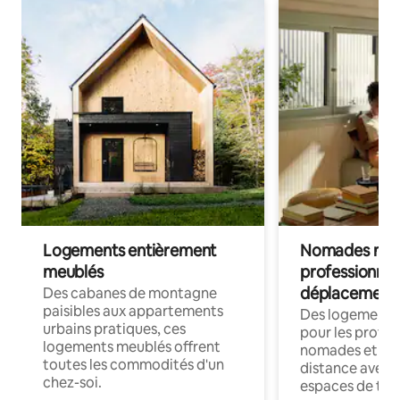
Logements entièrement
Nomades num
meublés
professionnel
déplacement
Des cabanes de montagne
paisibles aux appartements
Des logements
urbains pratiques, ces
pour les profes
logements meublés offrent
nomades et trav
toutes les commodités d'un
distance avec le
chez-soi.
espaces de trav