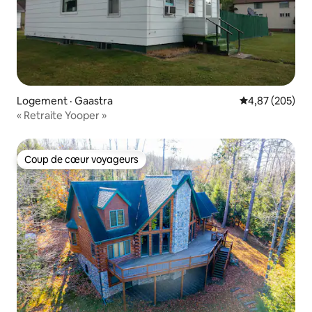
Logement · Gaastra
Note moyenne 
4,87 (205)
« Retraite Yooper »
Coup de cœur voyageurs
Coup de cœur voyageurs