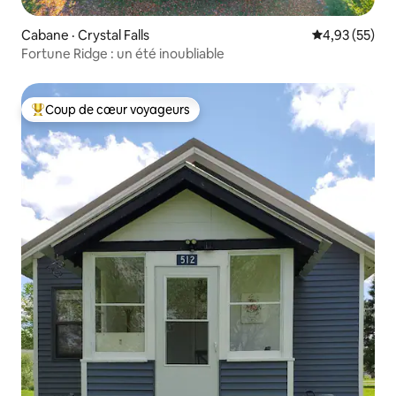
Cabane · Crystal Falls
Note moyenne
4,93 (55)
Fortune Ridge : un été inoubliable
Coup de cœur voyageurs
Coup de cœur voyageurs parmi les plus aimés