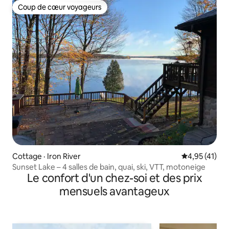
Coup de cœur voyageurs
Coup de cœur voyageurs
Cottage · Iron River
Note moyenne
4,95 (41)
Sunset Lake – 4 salles de bain, quai, ski, VTT, motoneige
Le confort d'un chez-soi et des prix
mensuels avantageux