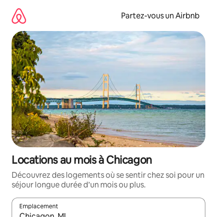
Aller
directement
Partez-vous un Airbnb
au
contenu
Locations au mois à Chicagon
Découvrez des logements où se sentir chez soi pour un
séjour longue durée d’un mois ou plus.
Emplacement
Quand les résultats sont affichés, parcourez-les en utilisant les 