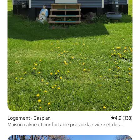
Logement · Caspian
Note moyenne
4,9 (133)
Maison calme et confortable près de la rivière et des
sentiers de VTT