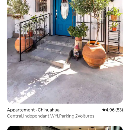
Appartement · Chihuahua
Note moyenne
4,96 (53)
Central,Indépendant,Wifi,Parking 2Voitures