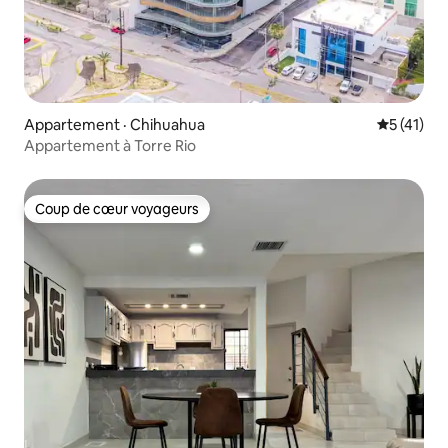
Appartement · Chihuahua
Note moye
5 (41)
Appartement à Torre Rio
Coup de cœur voyageurs
Coup de cœur voyageurs