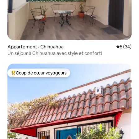
Appartement · Chihuahua
Note moye
5 (34)
Un séjour à Chihuahua avec style et confort!
Coup de cœur voyageurs
Coup de cœur voyageurs parmi les plus aimés