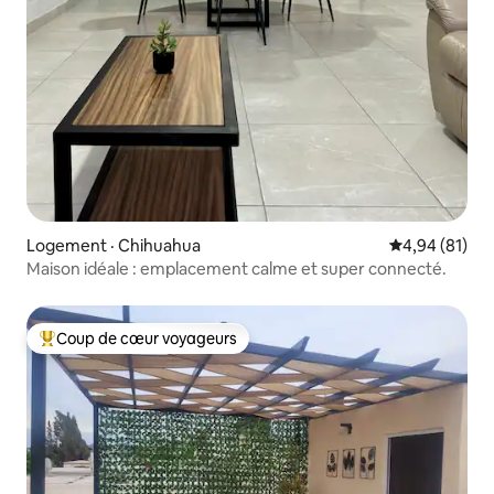
Logement · Chihuahua
Note moyenne
4,94 (81)
Maison idéale : emplacement calme et super connecté.
Coup de cœur voyageurs
Coup de cœur voyageurs parmi les plus aimés