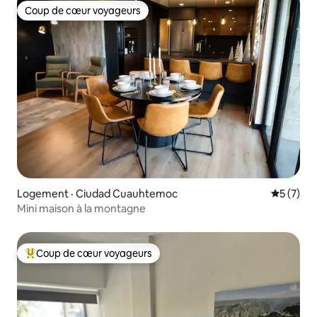
Coup de cœur voyageurs
Coup de cœur voyageurs
Logement · Ciudad Cuauhtemoc
Note moy
5 (7)
Mini maison à la montagne
Coup de cœur voyageurs
Coup de cœur voyageurs parmi les plus aimés