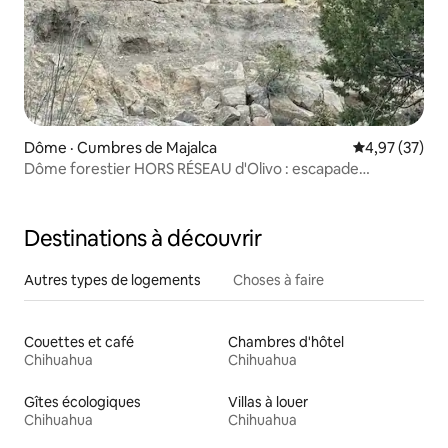
Dôme · Cumbres de Majalca
Note moyenne
4,97 (37)
Dôme forestier HORS RÉSEAU d'Olivo : escapade
confortable dans la nature
Destinations à découvrir
Autres types de logements
Choses à faire
Couettes et café
Chambres d'hôtel
Chihuahua
Chihuahua
Gîtes écologiques
Villas à louer
Chihuahua
Chihuahua