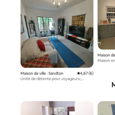
Maison de 
Maison en
Bryanston
Maison de ville · Sandton
Note moyenne de 4,6
4,67 (6)
Unité de détente pour voyageurs,
M
1,5 chambre sécurisée