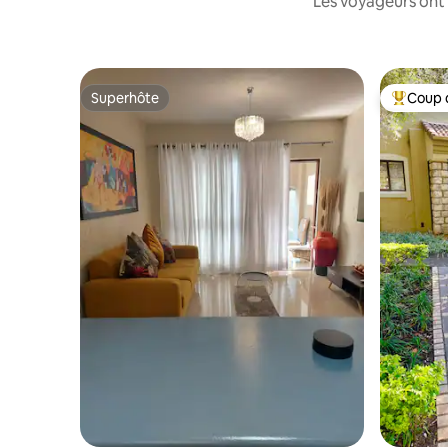
Les voyageurs ont 
Superhôte
Coup 
Superhôte
Coup de 