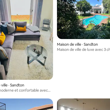
8 sur 5, 8 commentaires
Maison de ville · Sandton
Maison de ville de luxe avec 3 
Piscine | Énergie solaire | Sandt
ville · Sandton
moderne et confortable avec
cieux + bureau et jardin