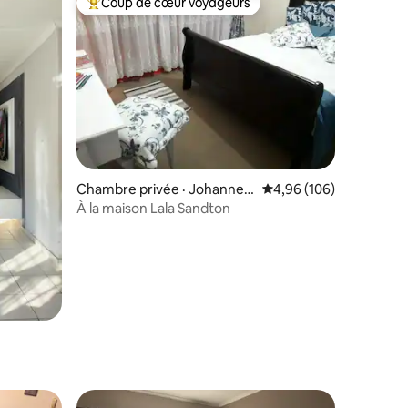
Coup de cœur voyageurs
Coup de cœur voyageurs parmi les plus aimés
Chambre privée · Johannes
Note moyenne de 4,96 
4,96 (106)
bourg
À la maison Lala Sandton