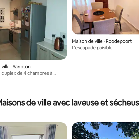
Maison de ville · Roodepoort
L'escapade paisible
ville · Sandton
 duplex de 4 chambres à
.
7 sur 5, 6 commentaires
aisons de ville avec laveuse et sécheu