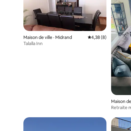
Maison de ville · Midrand
Note moyenne de 4,3
4,38 (8)
Talalla Inn
Maison de 
Retraite 
2 lits spa