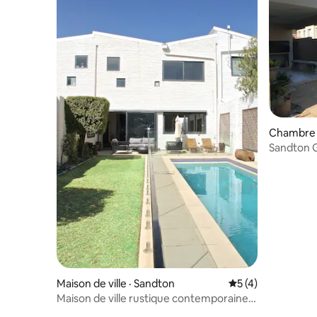
Chambre p
Sandton 
Maison de ville · Sandton
Note moyenne de 
5 (4)
Maison de ville rustique contemporaine
dans le centre de Sandton