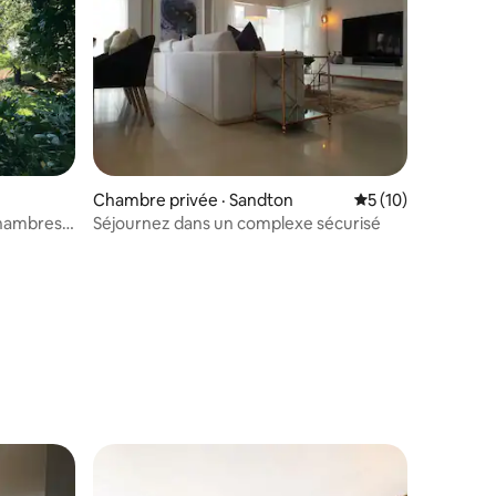
Chambre privée · Sandton
Note moyenne de 5
5 (10)
chambres |
Séjournez dans un complexe sécurisé
on