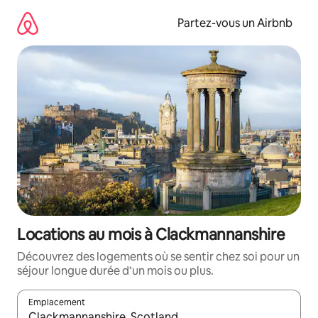
Aller
directement
Partez-vous un Airbnb
au
contenu
Locations au mois à Clackmannanshire
Découvrez des logements où se sentir chez soi pour un
séjour longue durée d’un mois ou plus.
Emplacement
Quand les résultats sont affichés, parcourez-les en utilisant les 