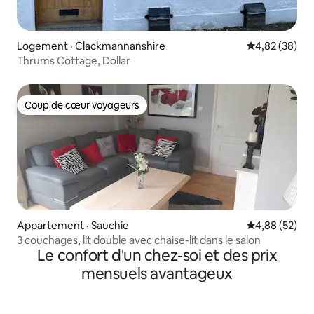
Logement · Clackmannanshire
Note moyenne
4,82 (38)
Thrums Cottage, Dollar
Coup de cœur voyageurs
Coup de cœur voyageurs
Appartement · Sauchie
Note moyenne
4,88 (52)
3 couchages, lit double avec chaise-lit dans le salon
Le confort d'un chez-soi et des prix
mensuels avantageux