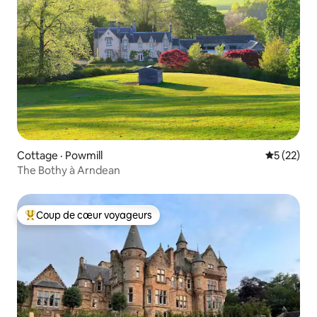
Cottage · Powmill
Note moye
5 (22)
The Bothy à Arndean
Coup de cœur voyageurs
Coup de cœur voyageurs parmi les plus aimés