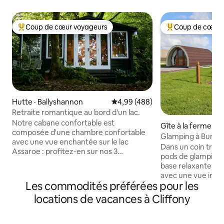
Coup de cœur voyageurs
Coup de cœur 
Coup de cœur voyageurs parmi les plus aimés
Coup de cœur voy
Hutte · Ballyshannon
Note moyenne de 4,99 sur 5, 4
4,99 (488)
Retraite romantique au bord d'un lac.
Notre cabane confortable est
Gîte à la ferme · 
composée d'une chambre confortable
Glamping à Bundor
avec une vue enchantée sur le lac
mer
Dans un coin tranq
Assaroe : profitez-en sur nos 3
pods de glamping 
terrasses ! La cabane est très proche de
base relaxante sur
notre maison mais isolée de celle-ci,
avec une vue impr
enterrée dans les bois. La chambre offre
Les commodités préférées pour les
Strand. Nous som
une évasion tranquille de la vie
excellente positio
locations de vacances à Cliffony
frénétique : il y a le Wi-Fi, mais pas de
adultes/couples p
télévision, juste une radio. Les
Sligo et Leitrim. 
installations de cuisine sont basiques
sentiers de randon