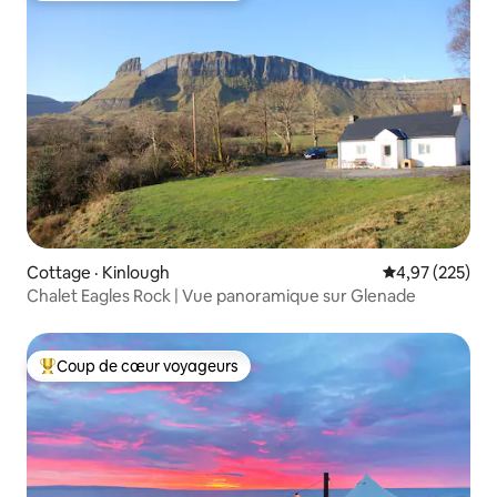
Cottage · Kinlough
Note moyenne 
4,97 (225)
Chalet Eagles Rock | Vue panoramique sur Glenade
Coup de cœur voyageurs
Coup de cœur voyageurs parmi les plus aimés