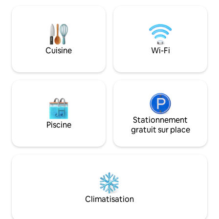
mais fonctionnelles. Nous fournissons la
d'équitation à pr
base pour un petit-déjeuner continental.
profiter du paysa
Les plages et les sentiers de randonnée
Nous sommes situé
sont très proches. NOUS ACCEPTONS
Stand qui est con
LES ANIMAUX DE COMPAGNIE
entier pour ses pla
UNIQUEMENT APRÈS CONSULTATION
Cuisine
Wi-Fi
* Nous sommes un 
AVEC LEUR PROPRIÉTAIRE
des chevaux et de
place.
Stationnement
Piscine
gratuit sur place
Climatisation