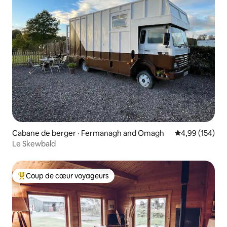
Cabane de berger · Fermanagh and Omagh
Note moyenne 
4,99 (154)
Le Skewbald
Coup de cœur voyageurs
Coup de cœur voyageurs parmi les plus aimés