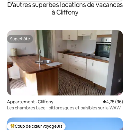
D'autres superbes locations de vacances
à Cliffony
Superhôte
Superhôte
Appartement · Cliffony
Note moyenne
4,75 (36)
Les chambres Lace : pittoresques et paisibles sur la WAW
Coup de cœur voyageurs
Coup de cœur voyageurs parmi les plus aimés