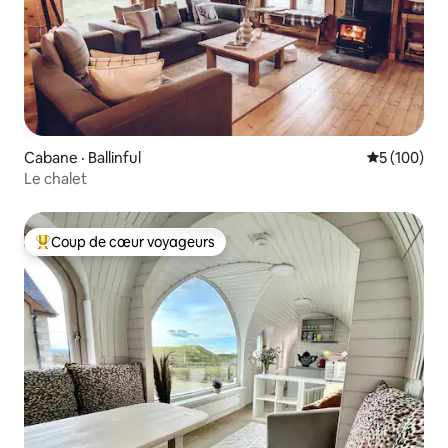
Cabane · Ballinful
Note moyen
5 (100)
Le chalet
Coup de cœur voyageurs
Coup de cœur voyageurs parmi les plus aimés