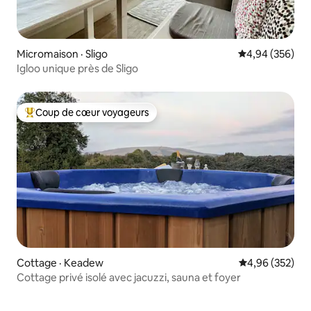
Micromaison · Sligo
Note moyenne 
4,94 (356)
Igloo unique près de Sligo
Coup de cœur voyageurs
Coup de cœur voyageurs parmi les plus aimés
Cottage · Keadew
Note moyenne 
4,96 (352)
Cottage privé isolé avec jacuzzi, sauna et foyer