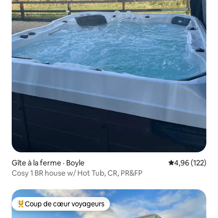
Gîte à la ferme · Boyle
Note moyenne 
4,96 (122)
Cosy 1 BR house w/ Hot Tub, CR, PR&FP
Coup de cœur voyageurs
Coup de cœur voyageurs parmi les plus aimés