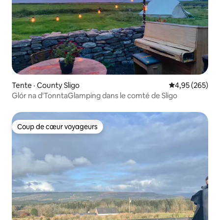
Tente · County Sligo
Note moyenne 
4,95 (265)
Glór na d'TonntaGlamping dans le comté de Sligo
Coup de cœur voyageurs
Coup de cœur voyageurs