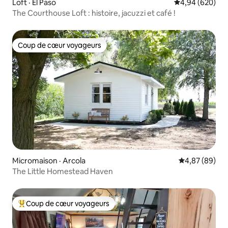
Loft · El Paso
Note moyenne 
4,94 (620)
The Courthouse Loft : histoire, jacuzzi et café !
Coup de cœur voyageurs
Coup de cœur voyageurs
Micromaison · Arcola
Note moyenne
4,87 (89)
The Little Homestead Haven
Coup de cœur voyageurs
Coup de cœur voyageurs parmi les plus aimés