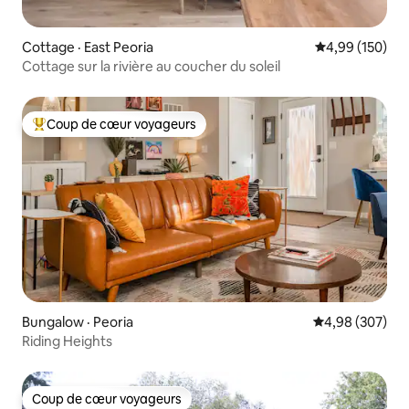
Cottage · East Peoria
Note moyenne 
4,99 (150)
Cottage sur la rivière au coucher du soleil
Coup de cœur voyageurs
Coup de cœur voyageurs parmi les plus aimés
Bungalow · Peoria
Note moyenne 
4,98 (307)
Riding Heights
Coup de cœur voyageurs
Coup de cœur voyageurs