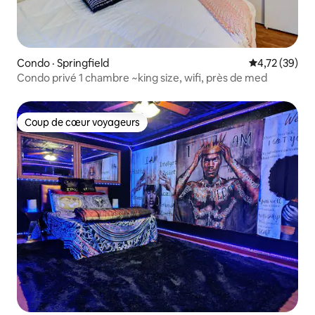
Condo · Springfield
Note moyenne
4,72 (39)
Condo privé 1 chambre ~king size, wifi, près de med
Coup de cœur voyageurs
Coup de cœur voyageurs