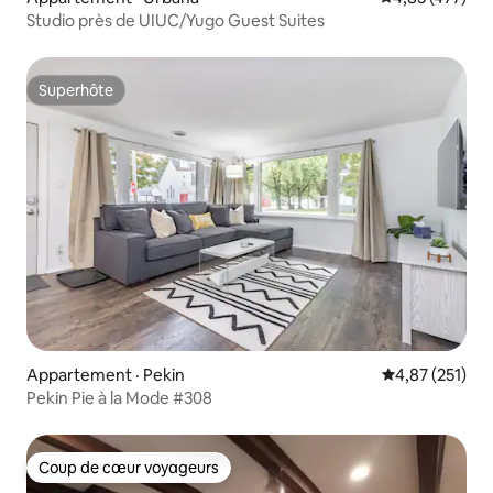
Studio près de UIUC/Yugo Guest Suites
Superhôte
Superhôte
Appartement · Pekin
Note moyenne 
4,87 (251)
Pekin Pie à la Mode #308
Coup de cœur voyageurs
Coup de cœur voyageurs