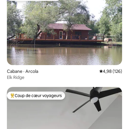
Cabane · Arcola
Note moyenne 
4,98 (126)
Elk Ridge
Coup de cœur voyageurs
Coup de cœur voyageurs parmi les plus aimés