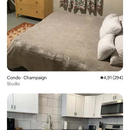
Condo · Champaign
Note moyenne 
4,91 (294)
Studio