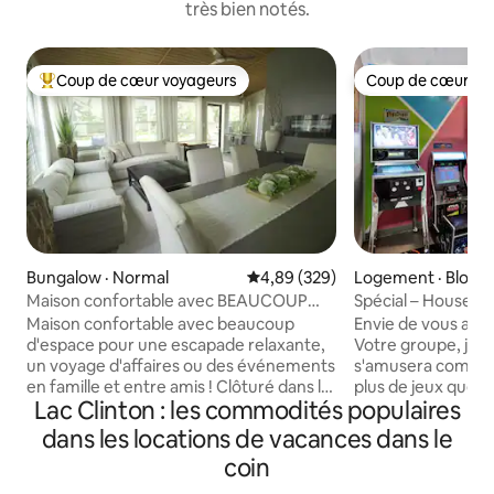
très bien notés.
Coup de cœur voyageurs
Coup de cœur vo
Coup de cœur voyageurs parmi les plus aimés
Coup de cœur vo
Bungalow · Normal
Note moyenne de 4,89 sur 5, 3
4,89 (329)
Logement · Bloom
Maison confortable avec BEAUCOUP
Spécial – House o
d'espace - 1 mile de l'ISU et de l'IWU
détendez-vous, re
Maison confortable avec beaucoup
Envie de vous amus
d'espace pour une escapade relaxante,
Votre groupe, jusq
un voyage d'affaires ou des événements
s'amusera comme 
en famille et entre amis ! Clôturé dans la
plus de jeux que v
Lac Clinton : les commodités populaires
cour, à 1/2 mile du centre-ville pour faire
vu dans une mais
du shopping et dîner, à 1/2 mile du
of Games porte bi
dans les locations de vacances dans le
Constitution Trail. L'emplacement, le
jeux de skeeball, d
coin
confort et l'espace sont les Coups de
hockey, de pop-a-
cœur voyageurs 😊 Organisez des
salle de jeux vidéo