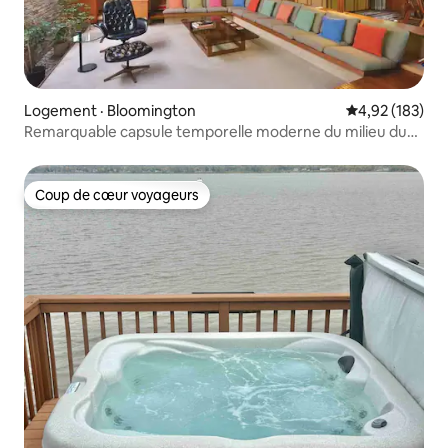
Logement · Bloomington
Note moyenne 
4,92 (183)
Remarquable capsule temporelle moderne du milieu du
siècle.
Coup de cœur voyageurs
Coup de cœur voyageurs