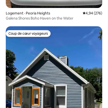
Logement · Peoria Heights
Note moyenne 
4,94 (276)
Galena Shores Boho Haven on the Water
Coup de cœur voyageurs
Coup de cœur voyageurs