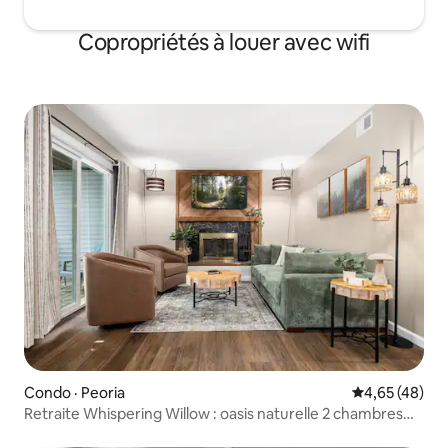
Copropriétés à louer avec wifi
Condo · Peoria
Note moyenne
4,65 (48)
Retraite Whispering Willow : oasis naturelle 2 chambres
2 salles de bain