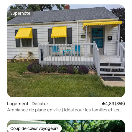
Superhôte
Superhôte
Logement · Decatur
Note moyenne 
4,83 (355)
Ambiance de plage en ville | Idéal pour les familles et les
animaux
Coup de cœur voyageurs
Coup de cœur voyageurs