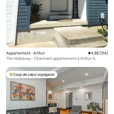
Appartement · Arthur
Note moyenne 
4,98 (314)
The Hideaway - Charmant appartement à Arthur IL
Coup de cœur voyageurs
Coup de cœur voyageurs parmi les plus aimés