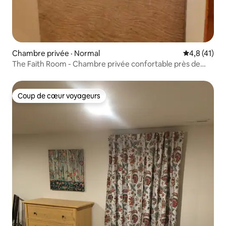
Chambre privée · Normal
Note moyenn
4,8 (41)
The Faith Room - Chambre privée confortable près de
Rivian
Coup de cœur voyageurs
Coup de cœur voyageurs