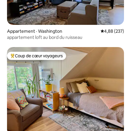
Appartement · Washington
Note moyenne 
4,88 (237)
appartement loft au bord du ruisseau
Coup de cœur voyageurs
Coup de cœur voyageurs parmi les plus aimés