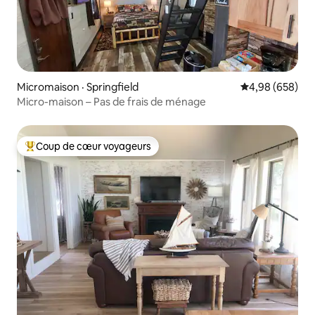
Micromaison · Springfield
Note moyenne 
4,98 (658)
Micro-maison – Pas de frais de ménage
Coup de cœur voyageurs
Coup de cœur voyageurs parmi les plus aimés