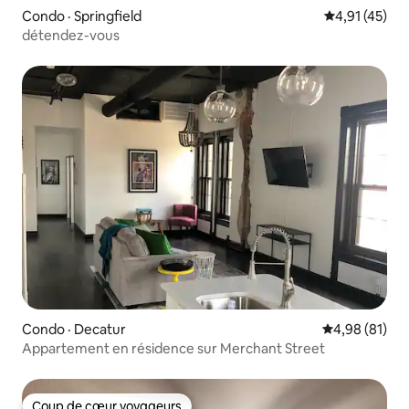
Condo · Springfield
Note moyenne
4,91 (45)
détendez-vous
Condo · Decatur
Note moyenne
4,98 (81)
Appartement en résidence sur Merchant Street
Coup de cœur voyageurs