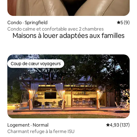
Condo · Springfield
Note moy
5 (9)
Condo calme et confortable avec 2 chambres
Maisons à louer adaptées aux familles
Coup de cœur voyageurs
Coup de cœur voyageurs
Logement · Normal
Note moyenne 
4,93 (137)
Charmant refuge à la ferme ISU