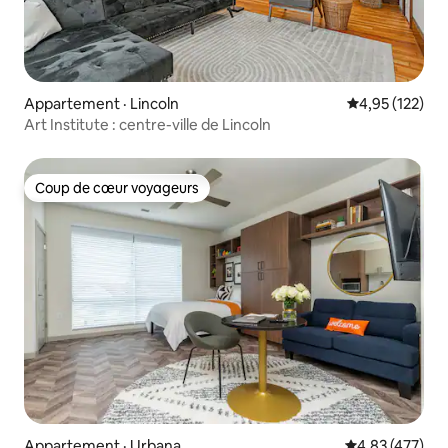
Appartement · Lincoln
Note moyenne 
4,95 (122)
Art Institute : centre-ville de Lincoln
Coup de cœur voyageurs
Coup de cœur voyageurs
Appartement · Urbana
Note moyenne 
4,83 (477)