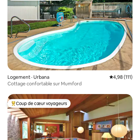
Logement · Urbana
Note moyenne 
4,98 (111)
Cottage confortable sur Mumford
Coup de cœur voyageurs
Coup de cœur voyageurs parmi les plus aimés