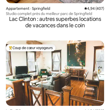
Appartement · Springfield
Note moyenne 
4,94 (407)
Studio complet près du meilleur parc de Springfield
Lac Clinton : autres superbes locations
de vacances dans le coin
Coup de cœur voyageurs
Coup de cœur voyageurs parmi les plus aimés