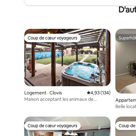
D'au
Coup de cœur voyageurs
Superhô
Coup de cœur voyageurs
Superhô
Logement · Clovis
Note moyenne de 4,93 
4,93 (134)
Maison acceptant les animaux de
Apparteme
compagnie à Clovis : cour, pergola et
Belle loca
jacuzzi
de bains,
Coup de cœur voyageurs
Coup de
Coup de cœur voyageurs
Coup de