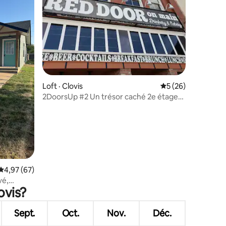
Loft · Clovis
Note moyenne de 5
5 (26)
2DoorsUp #2 Un trésor caché 2e étage
Centre-ville Évasion
res
Note moyenne de 4,97 sur 5, 67 commentaires
4,97 (67)
vé,
ovis?
Sept.
Oct.
Nov.
Déc.