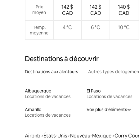
142 $
142 $
140 $
Prix
moyen
CAD
CAD
CAD
4 °C
6 °C
10 °C
Temp.
moyenne
Destinations à découvrir
Destinations aux alentours
Autres types de logemen
Albuquerque
El Paso
Locations de vacances
Locations de vacances
Amarillo
Voir plus d'éléments
Locations de vacances
Airbnb
États-Unis
Nouveau-Mexique
Curry Cou