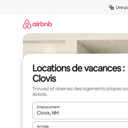
Aller
Une pa
directement
au
contenu
Locations de vacances :
Clovis
Trouvez et réservez des logements uniques su
Airbnb.
Emplacement
Quand les résultats sont affichés, parcourez-les en 
Arrivée