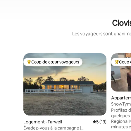
Clovi
Les voyageurs sont unanimes
Coup de cœur voyageurs
Coup 
Coup de cœur voyageurs parmi les plus aimés
Coup de 
Apparteme
ShowTyme 
unité B
Profitez 
quelques 
Regional 
Logement · Farwell
Note moyenne de 5
5 (13)
minutes e
Évadez-vous à la campagne |