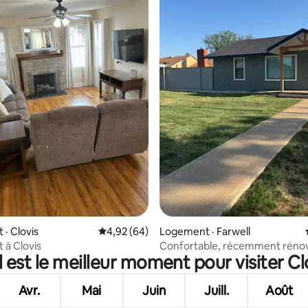
5 sur 5, 5 commentaires
· Clovis
Note moyenne de 4,92 sur 5, 64 commentai
4,92 (64)
Logement · Farwell
à Clovis
Confortable, récemment réno
 est le meilleur moment pour visiter Cl
2 chambres, 1 salle de bain
Avr.
Mai
Juin
Juill.
Août