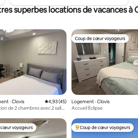
tres superbes locations de vacances à C
te
Coup de cœur voyageurs
te
Coup de cœur voyageurs
sur 5, 134 commentaires
nt · Clovis
Note moyenne de 4,93 sur 5, 45 commentai
4,93 (45)
Logement · Clovis
tion de 2 chambres avec 2 salles
Accueil Éclipse
 confortable et propre
 cœur voyageurs
Coup de cœur voyageurs
 cœur voyageurs
Coup de cœur voyageurs parmi 