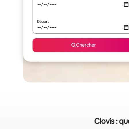
Départ
Chercher
Clovis : q