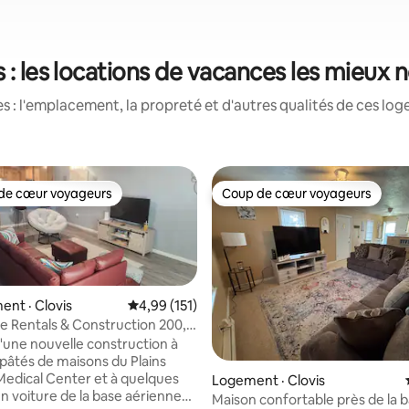
s : les locations de vacances les mieux 
 : l'emplacement, la propreté et d'autres qualités de ces log
de cœur voyageurs
Coup de cœur voyageurs
cœur voyageurs parmi les plus aimés
Coup de cœur voyageurs
nt · Clovis
Note moyenne de 4,99 sur 5, 151 commentai
4,99 (151)
Rentals & Construction 200,
d'une nouvelle construction à
pâtés de maisons du Plains
Medical Center et à quelques
 sur 5, 13 commentaires
Logement · Clovis
n voiture de la base aérienne
Maison confortable près de la 