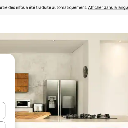
rtie des infos a été traduite automatiquement. 
Afficher dans la langu
r
utilisant les flèches vers le haut et vers le bas, ou en appuyant dessus 