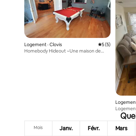
Logement · Clovis
Note moyenne de 
5 (5)
Homebody Hideout ~Une maison de
ranch rétro et chaleureuse~
Logement 
Logement 
Quel
Mois
Janv.
Févr.
Mars