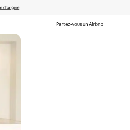
e d'origine
Partez-vous un Airbnb
et en les faisant glisser.