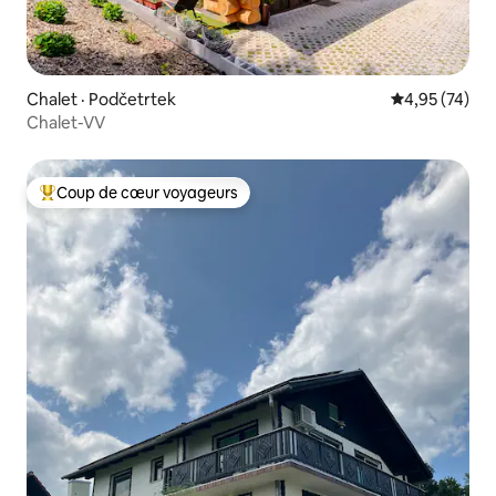
Chalet · Podčetrtek
Note moyenne
4,95 (74)
Chalet-VV
Coup de cœur voyageurs
Coup de cœur voyageurs parmi les plus aimés