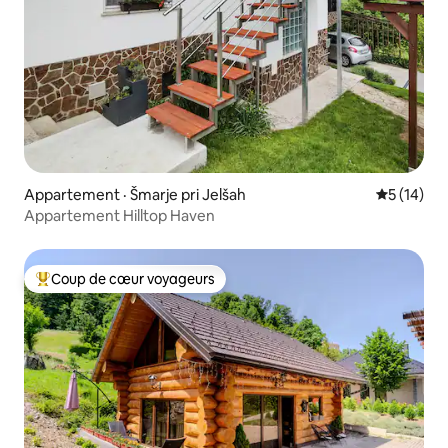
Appartement · Šmarje pri Jelšah
Note moye
5 (14)
Appartement Hilltop Haven
Coup de cœur voyageurs
Coup de cœur voyageurs parmi les plus aimés