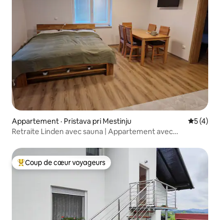
Appartement · Pristava pri Mestinju
Note moy
5 (4)
Retraite Linden avec sauna | Appartement avec
1 chambre
Coup de cœur voyageurs
Coup de cœur voyageurs parmi les plus aimés