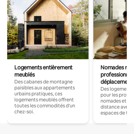
Logements entièrement
Nomades num
meublés
professionnel
déplacement
Des cabanes de montagne
paisibles aux appartements
Des logements
urbains pratiques, ces
pour les profes
logements meublés offrent
nomades et trav
toutes les commodités d'un
distance avec le
chez-soi.
espaces de trav