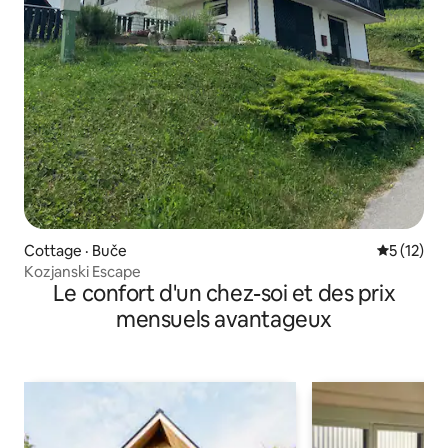
Cottage · Buče
Note moye
5 (12)
Kozjanski Escape
Le confort d'un chez-soi et des prix
mensuels avantageux