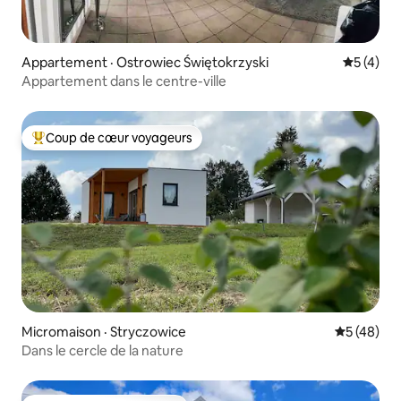
Appartement · Ostrowiec Świętokrzyski
Note moy
5 (4)
Appartement dans le centre-ville
Coup de cœur voyageurs
Coup de cœur voyageurs parmi les plus aimés
Micromaison · Stryczowice
Note moye
5 (48)
Dans le cercle de la nature