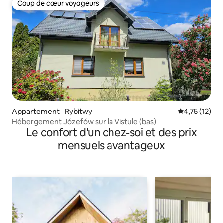
Coup de cœur voyageurs
Coup de cœur voyageurs
Appartement · Rybitwy
Note moyenne
4,75 (12)
Hébergement Józefów sur la Vistule (bas)
Le confort d'un chez-soi et des prix
mensuels avantageux