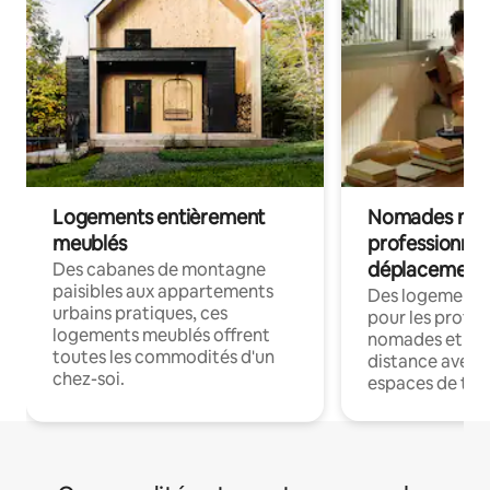
Logements entièrement
Nomades num
meublés
professionnel
déplacement
Des cabanes de montagne
paisibles aux appartements
Des logements
urbains pratiques, ces
pour les profes
logements meublés offrent
nomades et trav
toutes les commodités d'un
distance avec le
chez-soi.
espaces de trav