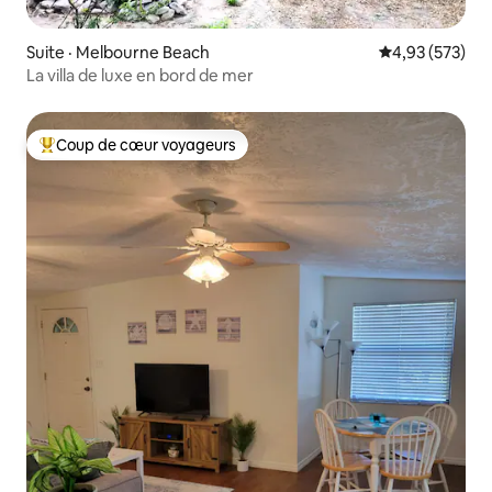
Suite · Melbourne Beach
Note moyenne 
4,93 (573)
La villa de luxe en bord de mer
Coup de cœur voyageurs
Coup de cœur voyageurs parmi les plus aimés