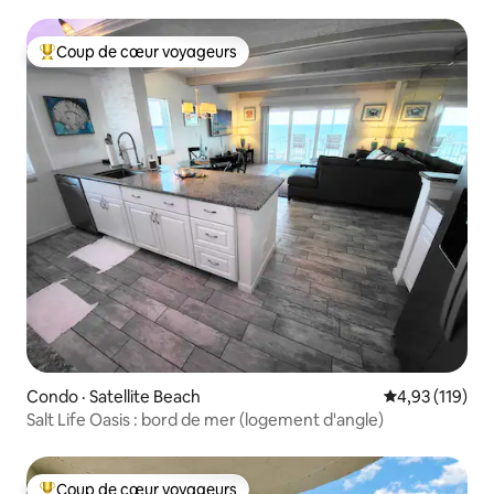
Coup de cœur voyageurs
Coup de cœur voyageurs parmi les plus aimés
Condo · Satellite Beach
Note moyenne 
4,93 (119)
Salt Life Oasis : bord de mer (logement d'angle)
Coup de cœur voyageurs