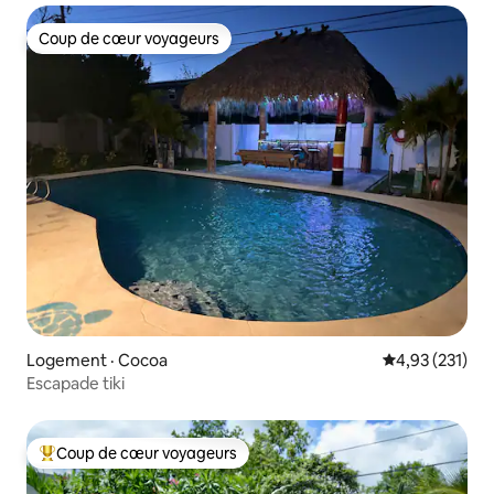
Coup de cœur voyageurs
Coup de cœur voyageurs
Logement · Cocoa
Note moyenne 
4,93 (231)
Escapade tiki
Coup de cœur voyageurs
Coup de cœur voyageurs parmi les plus aimés