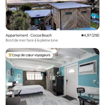
Appartement · Cocoa Beach
Note moyenne 
4,97 (218)
Bord de mer face à la pleine lune
Coup de cœur voyageurs
Coup de cœur voyageurs parmi les plus aimés