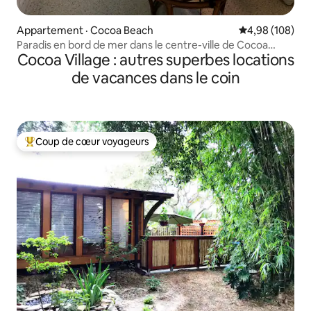
Appartement · Cocoa Beach
Note moyenne 
4,98 (108)
Paradis en bord de mer dans le centre-ville de Cocoa
Cocoa Village : autres superbes locations
Beach !
de vacances dans le coin
Coup de cœur voyageurs
Coup de cœur voyageurs parmi les plus aimés