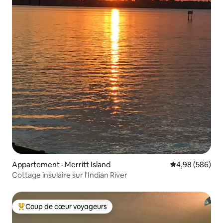
Appartement · Merritt Island
Note moyenne 
4,98 (586)
Cottage insulaire sur l'Indian River
Coup de cœur voyageurs
Coup de cœur voyageurs parmi les plus aimés