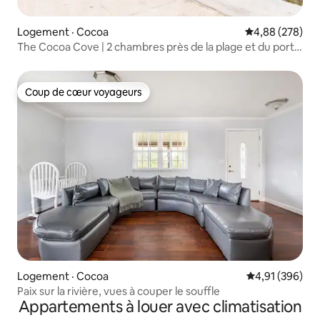
Logement · Cocoa
Note moyenne 
4,88 (278)
The Cocoa Cove | 2 chambres près de la plage et du port
de croisière
Coup de cœur voyageurs
Coup de cœur voyageurs
Logement · Cocoa
Note moyenne 
4,91 (396)
Paix sur la rivière, vues à couper le souffle
Appartements à louer avec climatisation