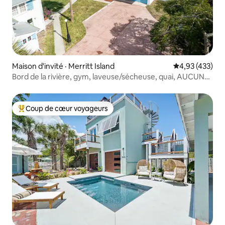
Maison d'invité · Merritt Island
Note moyenne 
4,93 (433)
Bord de la rivière, gym, laveuse/sécheuse, quai, AUCUNE
corvée
Coup de cœur voyageurs
Coup de cœur voyageurs parmi les plus aimés