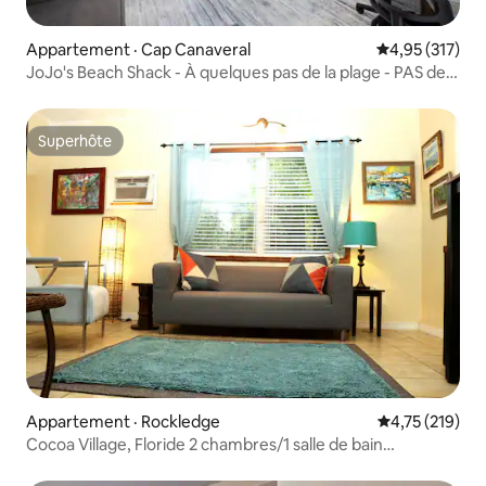
Appartement · Cap Canaveral
Note moyenne 
4,95 (317)
JoJo's Beach Shack - À quelques pas de la plage - PAS de
frais de ménage
Superhôte
Superhôte
Appartement · Rockledge
Note moyenne 
4,75 (219)
Cocoa Village, Floride 2 chambres/1 salle de bain
Appartement