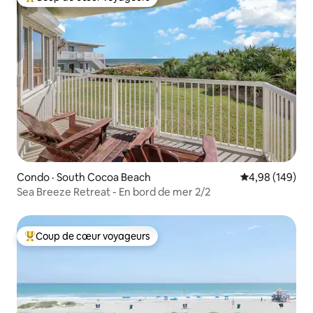
Coup de cœur voyageurs parmi les plus aimés
Condo · South Cocoa Beach
Note moyenne 
4,98 (149)
Sea Breeze Retreat - En bord de mer 2/2
Coup de cœur voyageurs
Coup de cœur voyageurs parmi les plus aimés