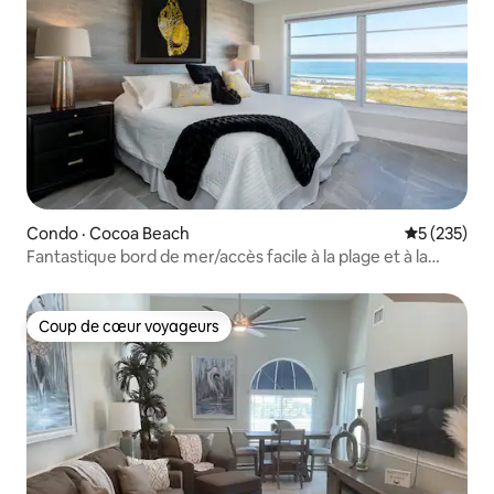
Condo · Cocoa Beach
Note moyen
5 (235)
Fantastique bord de mer/accès facile à la plage et à la
piscine
Coup de cœur voyageurs
Coup de cœur voyageurs