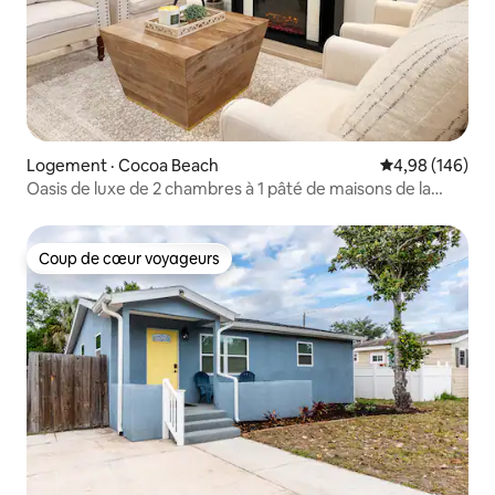
Logement · Cocoa Beach
Note moyenne 
4,98 (146)
Oasis de luxe de 2 chambres à 1 pâté de maisons de la
plage et du centre-ville
Coup de cœur voyageurs
Coup de cœur voyageurs