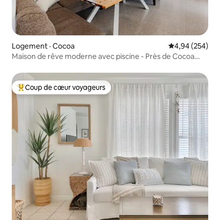
Logement · Cocoa
Note moyenne 
4,94 (254)
Maison de rêve moderne avec piscine - Près de Cocoa
Village
Coup de cœur voyageurs
Coup de cœur voyageurs parmi les plus aimés