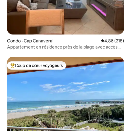
Condo · Cap Canaveral
Note moyenne 
4,86 (218)
Appartement en résidence près de la plage avec accès
privé et équipements
Coup de cœur voyageurs
Coup de cœur voyageurs parmi les plus aimés