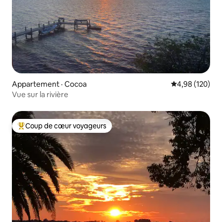
Appartement · Cocoa
Note moyenne 
4,98 (120)
Vue sur la rivière
Coup de cœur voyageurs
Coup de cœur voyageurs parmi les plus aimés