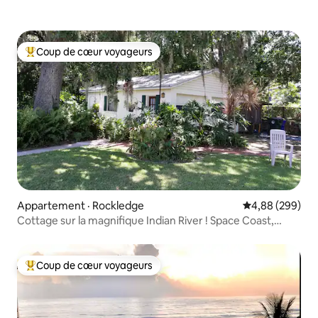
Coup de cœur voyageurs
Coup de cœur voyageurs parmi les plus aimés
Appartement · Rockledge
Note moyenne 
4,88 (299)
Cottage sur la magnifique Indian River ! Space Coast,
Floride
Coup de cœur voyageurs
Coup de cœur voyageurs parmi les plus aimés