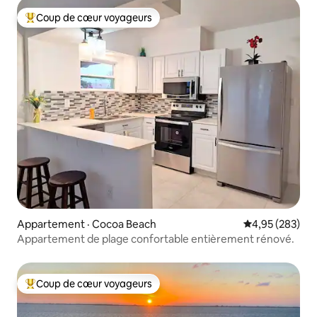
Coup de cœur voyageurs
Coup de cœur voyageurs parmi les plus aimés
Appartement · Cocoa Beach
Note moyenne 
4,95 (283)
Appartement de plage confortable entièrement rénové.
Coup de cœur voyageurs
Coup de cœur voyageurs parmi les plus aimés