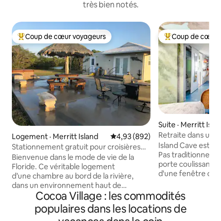
très bien notés.
Coup de cœur voyageurs
Coup de cœur 
Coup de cœur voyageurs parmi les plus aimés
Coup de cœur voy
Suite · Merritt Isla
Retraite dans une 
Logement · Merritt Island
Note moyenne de 4,93 sur 5, 8
4,93 (892)
Island Cave est u
Stationnement gratuit pour croisières
Pas traditionnel La
River House Merritt Island, Floride
Bienvenue dans le mode de vie de la
porte coulissante Le logement dispose
Floride. Ce véritable logement
d'une fenêtre climatisée Déco
d’une chambre au bord de la rivière,
personnes âgées 
dans un environnement haut de
mobilité réduite petit espace lit queen
Cocoa Village : les commodités
gamme, sera entièrement à vous. Il
size Unité privée à l'arrière d'une maison
suffit de stationner la voiture à quelques
populaires dans les locations de
de 2 étages constr
pas de la porte d’entrée et de
1930. Idéale pour