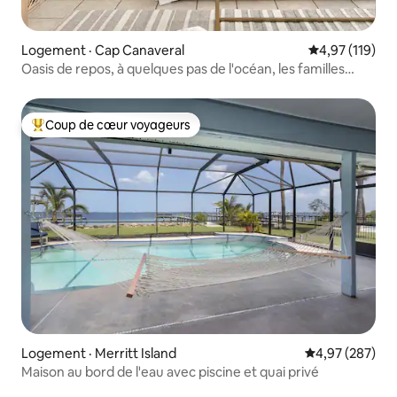
Logement · Cap Canaveral
Note moyenne 
4,97 (119)
Oasis de repos, à quelques pas de l'océan, les familles
nous adorent
Coup de cœur voyageurs
Coup de cœur voyageurs parmi les plus aimés
Logement · Merritt Island
Note moyenne 
4,97 (287)
Maison au bord de l'eau avec piscine et quai privé