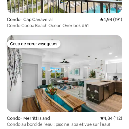
Condo · Cap Canaveral
Note moyenne 
4,94 (191)
Condo Cocoa Beach Ocean Overlook #51
Coup de cœur voyageurs
Coup de cœur voyageurs
Condo · Merritt Island
Note moyenne 
4,84 (112)
Condo au bord de l'eau : piscine, spa et vue sur l'eau!