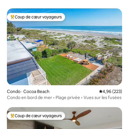
Coup de cœur voyageurs
Coup de cœur voyageurs parmi les plus aimés
Condo · Cocoa Beach
Note moyenne 
4,96 (223)
Condo en bord de mer • Plage privée • Vues sur les fusées
Coup de cœur voyageurs
Coup de cœur voyageurs parmi les plus aimés