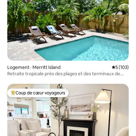
Logement · Merritt Island
Note moyen
5 (103)
Retraite tropicale près des plages et des terminaux de
croisière
Coup de cœur voyageurs
Coup de cœur voyageurs parmi les plus aimés