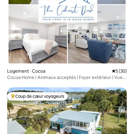
Logement · Cocoa
Note moye
5 (30)
Cocoa Home | Animaux acceptés | Foyer extérieur | Vue
depuis le toit
Coup de cœur voyageurs
Coup de cœur voyageurs parmi les plus aimés