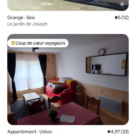
Grange · Seix
Note moye
5 (12)
Le jardin de Joseph
Coup de cœur voyageurs
Coup de cœur voyageurs parmi les plus aimés
Appartement · Ustou
Note moyenne
4,97 (33)