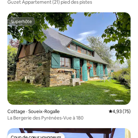
Guzet Appartement (21) pied des pistes
Superhôte
Superhôte
Cottage · Soueix-Rogalle
Note moyenne
4,93 (75)
La Bergerie des Pyrénées-Vue à 180
Coup de cœur voyageurs