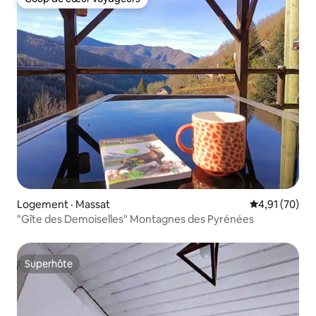
Coup de cœur voyageurs
Logement · Massat
Note moyenne
4,91 (70)
"Gîte des Demoiselles" Montagnes des Pyrénées
Superhôte
Superhôte