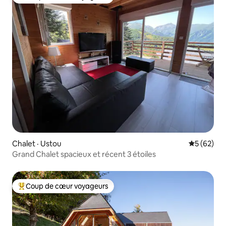
Coup de cœur voyageurs parmi les plus aimés
Chalet · Ustou
Note moye
5 (62)
Grand Chalet spacieux et récent 3 étoiles
Coup de cœur voyageurs
Coup de cœur voyageurs parmi les plus aimés