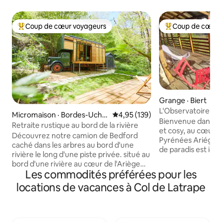
Coup de cœur voyageurs
Coup de cœur 
Coup de cœur voyageurs parmi les plus aimés
Coup de cœur voy
Grange · Biert
L'Observatoire En
Micromaison · Bordes-Uche
Note moyenne de 4,95 sur 5, 1
4,95 (139)
Ariégoises
Bienvenue dans n
ntein
Retraite rustique au bord de la rivière
et cosy, au cœur d
Découvrez notre camion de Bedford
Pyrénées Ariégeois
caché dans les arbres au bord d'une
de paradis est idé
rivière le long d'une piste privée. situé au
et enchantera les 
bord d'une rivière au cœur de l'Ariège
Départs de rando
Les commodités préférées pour les
dans les Pyrénées françaises, un trésor
les magnifiques f
de beauté naturelle, d'histoire
locations de vacances à Col de Latrape
environnants. A pr
médiévale et de charme rural
lacs, marchés & vi
authentique. Situé en bordure du village,
gastronomie, cité
il est possible de marcher jusqu'à une
préhistoriques...n
boulangerie et des magasins locaux en