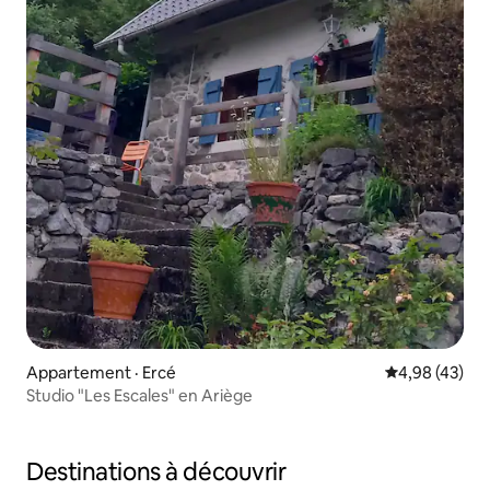
Appartement · Ercé
Note moyenne
4,98 (43)
Studio "Les Escales" en Ariège
Destinations à découvrir