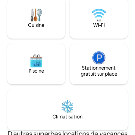
vous donner les me
30 minutes le long d'un sentier
votre séjour. Com
pittoresque au bord de la rivière. Ce
10min.
séjour unique offre un mélange de
charme vintage et de confort moderne.
Cuisine
Wi-Fi
Stationnement
Piscine
gratuit sur place
Climatisation
D'autres superbes locations de vacances