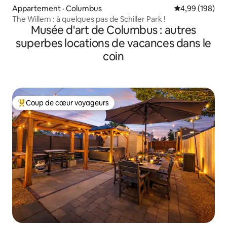
Appartement · Columbus
Note moyenne 
4,99 (198)
The Willem : à quelques pas de Schiller Park !
Musée d'art de Columbus : autres
superbes locations de vacances dans le
coin
Coup de cœur voyageurs
Coup de cœur voyageurs parmi les plus aimés