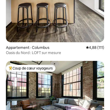
Appartement · Columbus
Note moyenne 
4,88 (111)
Oasis du Nord : LOFT sur mesure
Coup de cœur voyageurs
Coup de cœur voyageurs parmi les plus aimés