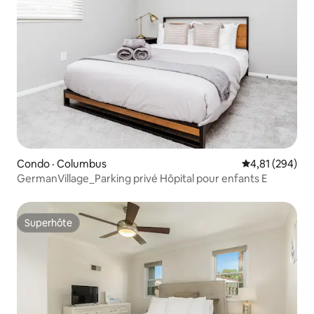
Condo · Columbus
Note moyenne 
4,81 (294)
GermanVillage_Parking privé Hôpital pour enfants E
Superhôte
Superhôte