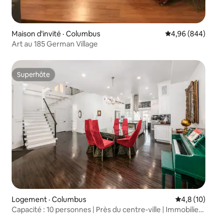
Maison d'invité · Columbus
Note moyenne d
4,96 (844)
Art au 185 German Village
Superhôte
Superhôte
Logement · Columbus
Note moyenn
4,8 (10)
Capacité : 10 personnes | Près du centre-ville | Immobilier