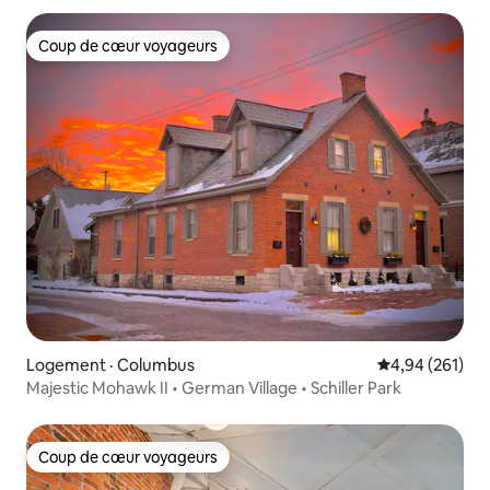
Coup de cœur voyageurs
Coup de cœur voyageurs
Logement · Columbus
Note moyenne 
4,94 (261)
Majestic Mohawk II • German Village • Schiller Park
Coup de cœur voyageurs
Coup de cœur voyageurs