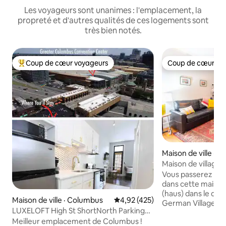
Les voyageurs sont unanimes : l'emplacement, la
propreté et d'autres qualités de ces logements sont
très bien notés.
Coup de cœur voyageurs
Coup de cœur vo
Coup de cœur voyageurs parmi les plus aimés
Coup de cœur vo
Maison de ville · 
Maison de village 
accessible à pied
Vous passerez u
dans cette maison d
(haus) dans le quar
Maison de ville · Columbus
Note moyenne de 4,92 sur 5, 4
4,92 (425)
German Village. WI
LUXELOFT High St ShortNorth Parking
jusqu'à TOUT ! Book Loft, Staufs, Pistacia
gratuit Patio sur le toit
Meilleur emplacement de Columbus !
Vera, Lindey's, Kat