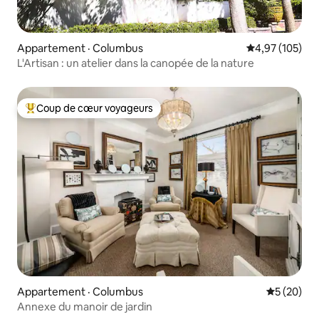
Appartement · Columbus
Note moyenne 
4,97 (105)
L'Artisan : un atelier dans la canopée de la nature
Coup de cœur voyageurs
Coup de cœur voyageurs parmi les plus aimés
Appartement · Columbus
Note moye
5 (20)
Annexe du manoir de jardin