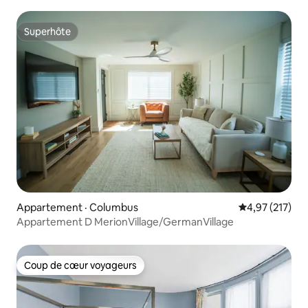
Superhôte
Superhôte
Appartement · Columbus
Note moyenne 
4,97 (217)
Appartement D MerionVillage/GermanVillage
Coup de cœur voyageurs
Coup de cœur voyageurs