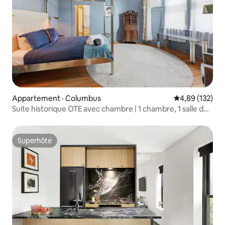
Appartement · Columbus
Note moyenne 
4,89 (132)
Suite historique OTE avec chambre | 1 chambre, 1 salle de
bain
Superhôte
Superhôte