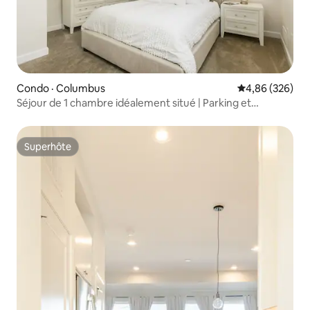
Condo · Columbus
Note moyenne 
4,86 (326)
Séjour de 1 chambre idéalement situé | Parking et
buanderie
Superhôte
Superhôte