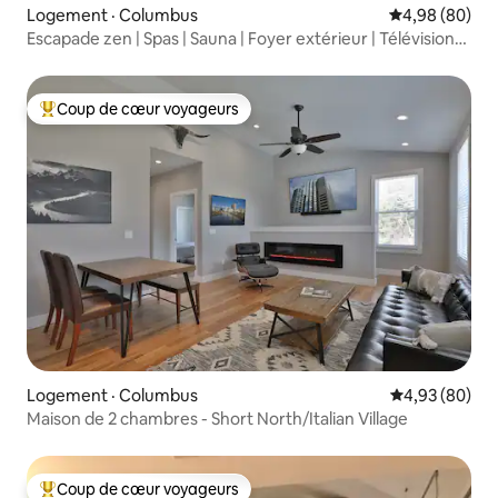
Logement · Columbus
Note moyenne
4,98 (80)
Escapade zen | Spas | Sauna | Foyer extérieur | Télévision
extérieure
Coup de cœur voyageurs
Coup de cœur voyageurs parmi les plus aimés
Logement · Columbus
Note moyenne
4,93 (80)
Maison de 2 chambres - Short North/Italian Village
Coup de cœur voyageurs