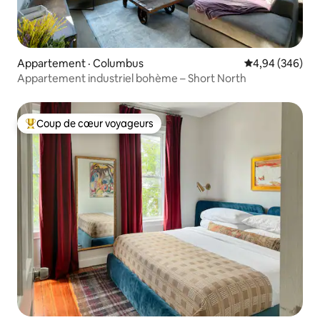
Appartement · Columbus
Note moyenne 
4,94 (346)
Appartement industriel bohème – Short North
Coup de cœur voyageurs
Coup de cœur voyageurs parmi les plus aimés