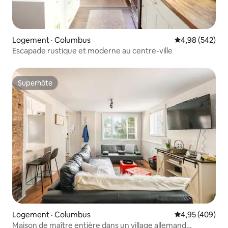
Logement · Columbus
Note moyenne 
4,98 (542)
Escapade rustique et moderne au centre-ville
Superhôte
Superhôte
Logement · Columbus
Note moyenne 
4,95 (409)
Maison de maître entière dans un village allemand