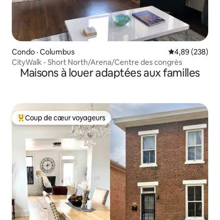
Condo · Columbus
Note moyenne 
4,89 (238)
CityWalk - Short North/Arena/Centre des congrès
Maisons à louer adaptées aux familles
Coup de cœur voyageurs
Coup de cœur voyageurs parmi les plus aimés