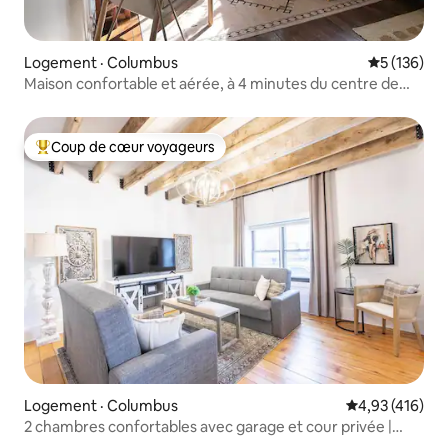
Logement · Columbus
Note moyen
5 (136)
Maison confortable et aérée, à 4 minutes du centre de
Columbus
Coup de cœur voyageurs
Coup de cœur voyageurs parmi les plus aimés
Logement · Columbus
Note moyenne 
4,93 (416)
2 chambres confortables avec garage et cour privée |
German Village