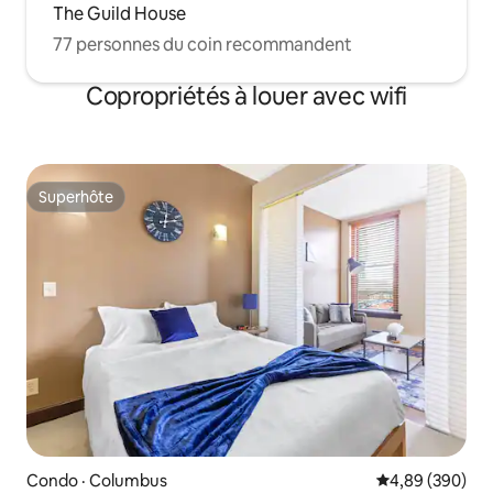
The Guild House
77 personnes du coin recommandent
Copropriétés à louer avec wifi
Superhôte
Superhôte
Condo · Columbus
Note moyenne 
4,89 (390)