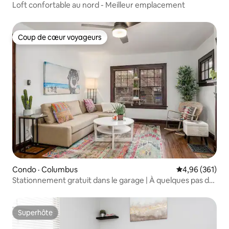
Loft confortable au nord - Meilleur emplacement
Coup de cœur voyageurs
Coup de cœur voyageurs
Condo · Columbus
Note moyenne 
4,96 (361)
Stationnement gratuit dans le garage | À quelques pas de
North et du centre-ville
Superhôte
Superhôte