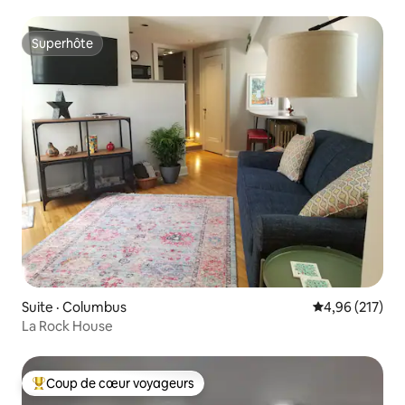
de luxe
Superhôte
Superhôte
Suite · Columbus
Note moyenne 
4,96 (217)
La Rock House
Coup de cœur voyageurs
Coup de cœur voyageurs parmi les plus aimés