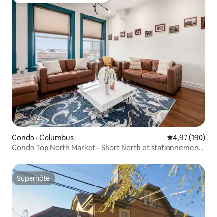
Coup de cœur voyageurs parmi les plus aimés
Condo · Columbus
Note moyenne 
4,97 (190)
Condo Top North Market - Short North et stationnement
GRATUIT
Superhôte
Superhôte